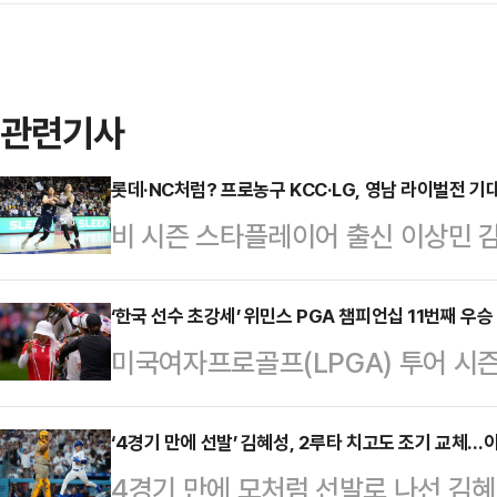
관련기사
롯데·NC처럼? 프로농구 KCC·LG, 영남 라이벌전 기
비 시즌 스타플레이어 출신 이상민 감
훈을 영입한 부산 KCC가 차기 시
시즌 우승을 차지한 창원 LG와의 
‘한국 선수 초강세’ 위민스 PGA 챔피언십 11번째 우승
미국여자프로골프(LPGA) 투어 시즌
고 있다.KCC의 연고는 부산, LG
PGA 챔피언십이 시즌 최다 상금을 
처럼 프로농구에서도 영남 라이벌전
간)부터 나흘 동안 미국 텍사스주 
‘4경기 만에 선발’ 김혜성, 2루타 치고도 조기 교체
주축 선수들의 부상과 부진이 겹치며
4경기 만에 모처럼 선발로 나선 김
(파72)에서 열린다. 대회 총 상금은 
거둔 KCC는 구단 레전드 이상민 신임