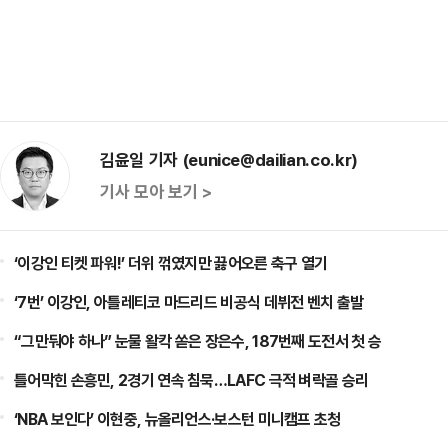
김윤일 기자 (eunice@dailian.co.kr)
기사 모아 보기 >
‘이강인 티켓 파워!’ 더위 꺾였지만 끓어오른 축구 열기
‘7번’ 이강인, 아틀레티코 마드리드 비공식 데뷔전 벤치 출발
“그만둬야 하나” 눈물 왈칵 쏟은 장은수, 187번째 도전서 첫 승
틀어막힌 손흥민, 2경기 연속 침묵…LAFC 극적 벼락골 승리
‘NBA 보인다’ 이현중, 뉴올리언스·보스턴 미니캠프 초청