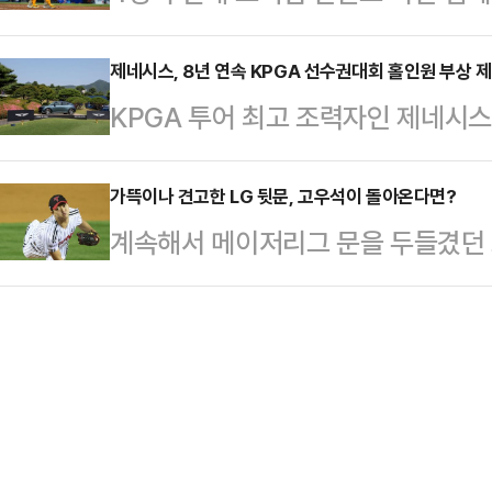
2루타를 기록하고도 경기 도중 빠졌다
이달 초 열린 US여자오픈과 함께 최
약기간 5년, 보수…
포니아주 로스앤젤레스 다저스타디움에
제네시스, 8년 연속 KPGA 선수권대회 홀인원 부상 
PGA 챔피언십은 과거 LPGA 챔피
KPGA 투어 최고 조력자인 제네시스
디에이고 파드리스와 홈 경기에 8번 
됐고, 현존하는 메이저 대회 중 US
남, 서코스(파71. 7,142야드)에서
1득점을 기록했다.이로써 김혜성의 시즌
지니고…
회 KPGA 선수권대회 with A-ON
가뜩이나 견고한 LG 뒷문, 고우석이 돌아온다면?
27안타)으로 소폭 상승했다.3회 첫
계속해서 메이저리그 문을 두들겼던 
2000만원)’에 홀인원 부상으로 제
의 몸쪽 낮은 속구에 루킹 삼진을 당
꿈을 이루는데 실패했다.마이애미 말
코스 17번홀(파3)에서 홀인원을 최
격에 성공…
점보슈림프는 18일(한국시간) "오
분변경 모델을 부상으로 받게 된다.
다.자유계약선수(FA) 신분이 된 고
8년 연속 ‘KPGA 선수권대회’ 1
롭게 협상할 수 있다. 하지만 약체
의 문을 뚫지 못한 상황에서 다른 팀