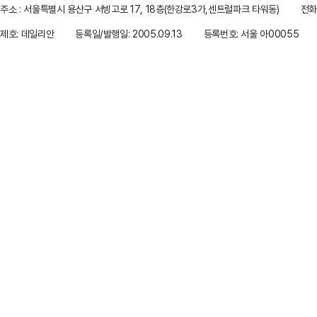
주소 : 서울특별시 용산구 서빙고로 17, 18층(한강로3가,센트럴파크 타워동)
전화 
제호: 데일리안
등록일/발행일: 2005.09.13
등록번호: 서울 아00055