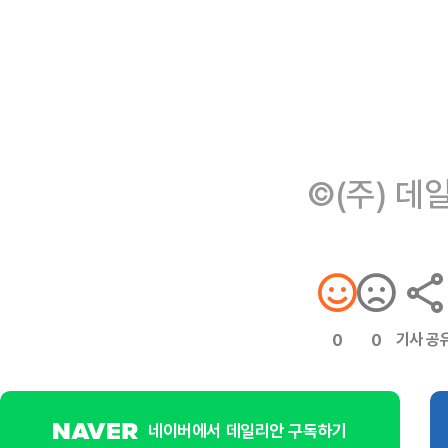
©(주) 데
기사 공
0
0
네이버에서 데일리안 구독하기