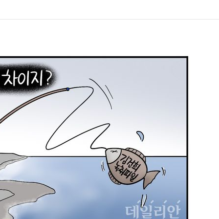
1
[데일리안 오늘뉴스 종합] 축
인 심판에 성접대 의혹, 李대통
지율 하락 의식했나, 삼전닉스
2
"삼성·SK보다 싸게 달라"…애
물, SK하이닉스 프리마켓 시초
에 '더 비싸다' 퇴짜
점화, 김민석 "과반 승리 가능성
3
美 다우 464P↓, S&P500
반 하락
4
"탄약 왜 부족한 거야"…트럼프
무기고 고갈'에 국방장관 질책