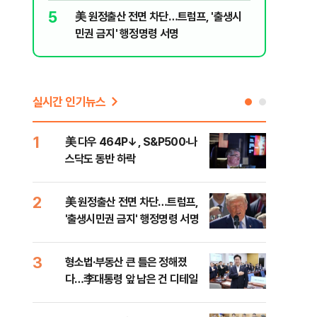
10
, '출생시
형소법·부동산 큰 틀은 정해졌다…李대통
령 앞 남은 건 디테일
실시간 인기뉴스
1
6
美 다우 464P↓, S&P500·나
오세
스닥도 동반 하락
죄에
혹'
2
7
美 원정출산 전면 차단…트럼프,
근거
'출생시민권 금지' 행정명령 서명
신천
3
8
형소법·부동산 큰 틀은 정해졌
"삼
다…李대통령 앞 남은 건 디테일
中창