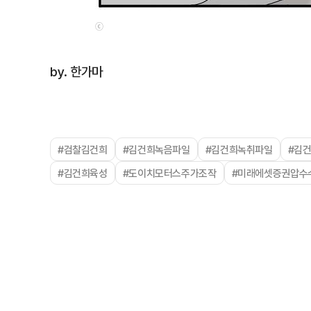
ⓒ
by. 한가마
#검찰김건희
#김건희녹음파일
#김건희녹취파일
#김
#김건희육성
#도이치모터스주가조작
#미래에셋증권압수