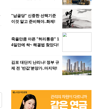
후
람
중