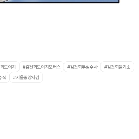
5
美 원정출산 전면 차단…트럼프
민권 금지' 행정명령 서명
건희도이치
#김건희도이치모터스
#김건희부실수사
#김건희불기소
수색
#서울중앙지검