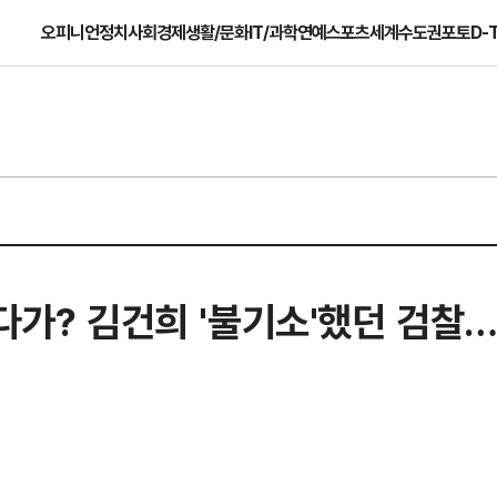
오피니언
정치
사회
경제
생활/문화
IT/과학
연예
스포츠
세계
수도권
포토
D-
다가? 김건희 '불기소'했던 검찰…