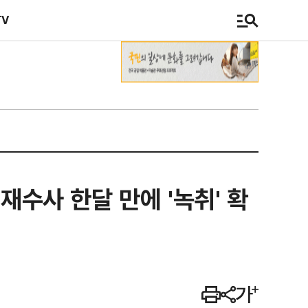
TV
재수사 한달 만에 '녹취' 확