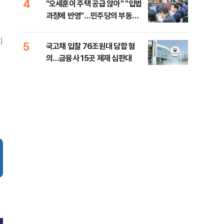
4
9
"오세훈이 주택 공급 않아" "입법
"탄
과정에 반영"…민주당의 부동산
'이
세제개편 해법은
질
지
5
10
국고채 입찰 76조원대 담합 혐
美민
의…금융사 15곳 제재 심판대
면 