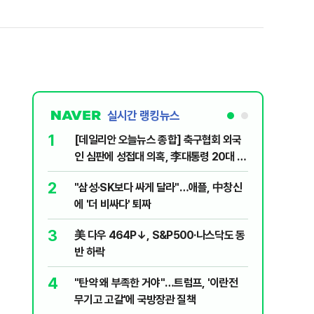
실시간 랭킹뉴스
6
구협회 외국
"아빠, 왜 이렇게 빨라?"…볼보 EX90,
령 20대 지
640마력 품은 패밀리카 [시승기]
 올인은 금
7
플, 中창신
"오세훈이 주택 공급 않아" "입법과정에
가 논란 재
반영"…민주당의 부동산 세제개편 해법은
 99%" 등
8
·나스닥도 동
병력난 우크라, 외국인 전사 1만 6000명
투입…중남미 출신 40%
9
, '이란전
오세훈 '여론조사비 대납' 1심 유죄에 회자
된 '민주당 돈봉투 의혹'…왜?