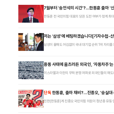
7월부터 '송언석의 시간'?…한동훈 출마 '
한동훈 전 국민의힘 대표의 당권 도전 여부가 정계 최대
년 지방선거가 이재명 대통령 임기 초에 진행되는 만큼
윤계(친윤석열계)와의 합을 맞추기 어렵다는 지적이다.
도 동시에 존재한다는 뜻)으로 보고 출마를 독려하는 
저는 '삼성'에 베팅하겠습니다[기자수첩-산
삼성이 올해도 어김없이 국내 대기업 순위 1위 자리
서 삼성은 24년 연속 1위 자리를 내주지 않았습니다
실제로 삼성전자는 33년간 유지해 온 D램 점유율 1
점유율을 늘려가던 SK하이닉스가 삼성전자를 앞지른 것
중동 사태에 움츠러든 외국인, '자동차주'는
이스라엘과 이란의 무력 분쟁 여파로 외국인들의 매도
다. 미국발 관세 리스크가 정점을 지나고 있는 시점에서
거래소에 따르면, 외국인 투자자는 중동 사태가 불거진 
은 768억원어치 사들였고 현대모비스 주가는 5.27%
단독
한동훈, 출마 채비?…진종오, '숭실대
친한(한동훈)계 진종오 국민의힘 의원이 청년층 유동 인
권 도전을 위한 물밑 움직임이 속도를 내는 분위기다.1
24일 홍대, 28일 강남역에서 당원 가입 독려 행사를