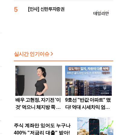
5
[인사] 신한투자증권
점
.
식
당