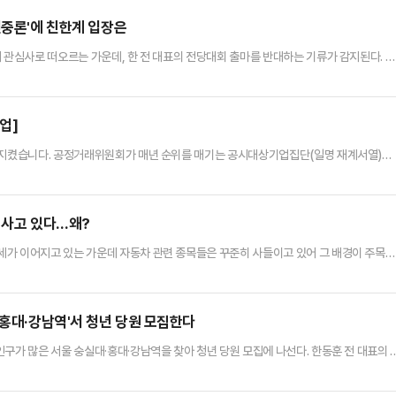
신중론'에 친한계 입장은
 관심사로 떠오르는 가운데, 한 전 대표의 전당대회 출마를 반대하는 기류가 감지된다. 내
 국민의힘에 불리할 수 있는 데다, 당 대표가 돼도 송언석 국민의힘 원내대표를 비롯한 친
 다만 친한계(친한동훈) 일각에선 현재 상황을 '일장일단'(一長一短·장점이 있으면 단
분위기도 이어지고 있다.친한계로 분류되는 정성국 국민의힘 의원은 지…
업]
를 지켰습니다. 공정거래위원회가 매년 순위를 매기는 공시대상기업집단(일명 재계서열)에
.그래서인지 반도체 업계에서 들리는 '삼성의 위기감'이 한편으론 낯설게 느껴지기도 합니다
위 자리를 올해 1분기 SK하이닉스에 내줬습니다. 고대역폭메모리(HBM)를 중심으로 시장
입니다. 삼성전자가 HBM 시장에서 주도권을 잃은 만큼 재차 1위 자…
 사고 있다…왜?
세가 이어지고 있는 가운데 자동차 관련 종목들은 꾸준히 사들이고 있어 그 배경이 주목된
 경쟁사 대비 견조한 실적과 높은 배당률 등이 영향을 미치고 있다는 분석이다.18일 한국
지난 13일부터 이날까지 2071억원 매도 우위를 보였다. 다만 같은 기간 현대모비스 주
 올랐다.외국인 투자자는 또한 기아(703억원)와 현대차(671…
·홍대·강남역'서 청년 당원 모집한다
구가 많은 서울 숭실대·홍대·강남역을 찾아 청년 당원 모집에 나선다. 한동훈 전 대표의 
9일 데일리안 취재를 종합한 결과, 진종오 의원은 청년당원들과 함께 오는 21일 숭실대,
 연다. 한동훈 전 대표의 참석 여부는 아직 결정되지 않았다.표면상으로는 청년층 기반 확대