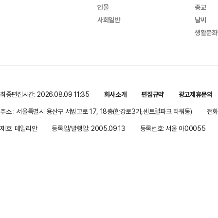
인물
종교
사회일반
날씨
생활문화
최종편집시간: 2026.08.09 11:35
회사소개
편집규약
광고제휴문의
주소 : 서울특별시 용산구 서빙고로 17, 18층(한강로3가,센트럴파크 타워동)
전화 
제호: 데일리안
등록일/발행일: 2005.09.13
등록번호: 서울 아00055