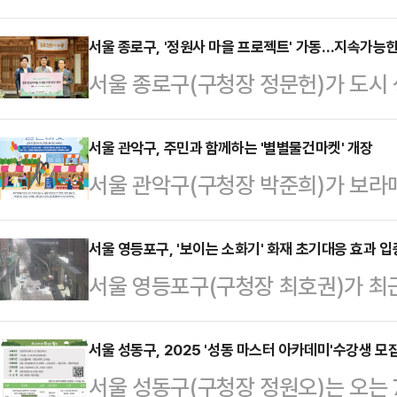
길 54)에서 지난달 리모델링을 마
기 위한 재개관식을 개최한다.꿈나
서울 종로구, '정원사 마을 프로젝트' 가동…지속가능
서울 종로구(구청장 정문헌)가 도시 
치한 연면적 185㎡ 규모의 도서관으
로 정원사 마을 프로젝트' 를 시작한
델링 공사를 마치고 유아·어린이·일
카카오메이커스, (사)생명의숲이 협
서울 관악구, 주민과 함께하는 '별별물건마켓' 개장
독서·체험·문화 공간으로 새롭게 재
서울 관악구(구청장 박준희)가 보
뜻을 같이하는 세 기관은 지난 18일
공단 4층 꿈나무극장에서 열리는 
회와 연계해 지역 대표 수변공간인 
협약을 맺고 본격적인 사업 운영에 
구로구청장, 주요 내빈들이 축하 인
일부터 '별별물건마켓'을 개최한다고 
서울 영등포구, '보이는 소화기' 화재 초기대응 효과 
지속가능한 공공정원 관리체계 구축을
서울 영등포구(구청장 최호권)가 최
고, 나눠 쓰고, 바꿔 쓰고, 다시 쓰
삶의 질 향상과 도시 생태 복원이라
인근 주민과 시장 상인들이 '보이는 
여형 플리마켓으로, 다양한 세대가 
구는 이번 협약…
질 수 있었던 상황을 막았다고 밝혔다.
서울 성동구, 2025 '성동 마스터 아카데미'수강생 모
의 장을 마련하고 지역상권 활성화를
서울 성동구(구청장 정원오)는 오는 
시20분쯤, 대림동 대림중앙시장 인
류, 생활잡화 등을 판매하는 '아나바