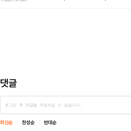
아카데미' 수강생을 이달 23일부터 
전 중 발화된 것으로 추정되며, 불이
서는 '어린이 벼룩…
카데미'는 지역 대학과 연계한 관학
로 소방차 진입이 불가능해 자칫 시
자대학교 평생교육원, 한양대학교 
최초로 연기를 목격한 주민과 상인들
를 반영한 총 5개 강좌를 운영한다.이
과 시장 벽…
양한 분야로 ▲맛과 건강을 담은 우
클립스튜디오로 만화 그리기 ▲노벨
지능이 만나서 생기는 …
댓글
최신순
찬성순
반대순