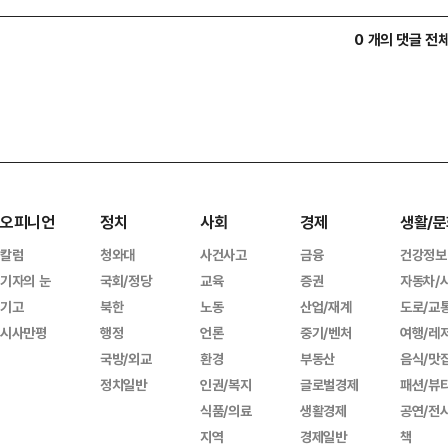
0 개의 댓글 전
오피니언
정치
사회
경제
생활/문
칼럼
청와대
사건사고
금융
건강정보
기자의 눈
국회/정당
교육
증권
자동차/
기고
북한
노동
산업/재계
도로/교
시사만평
행정
언론
중기/벤처
여행/레
국방/외교
환경
부동산
음식/맛
정치일반
인권/복지
글로벌경제
패션/뷰
식품/의료
생활경제
공연/전
지역
경제일반
책