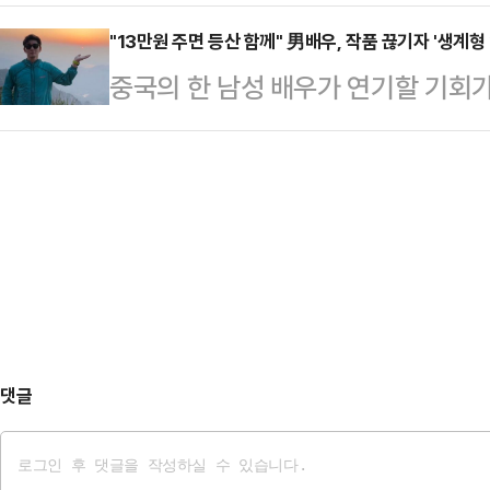
도널드 트럼프 미국 대통령과의 만남
33년간 유지해 온 D램 점유율 1위
와 현대차(671…
도중 갑작스럽게 귀국하면서 첫 한미
"13만원 주면 등산 함께" 男배우, 작품 끊기자 '생계형
니다. 고대역폭메모리(HBM)를 중
중국의 한 남성 배우가 연기할 기회가
번 캐나다 순방에서 아쉬운 점으로 손
닉스가 삼성전자를 앞지른 것입니다.
계형 아르바이트에 나서 화제다.16
에 외교 무대에 데뷔하며, 10여 명
잃은 만큼 재차 1위 자…
중국의 배우 사원정(스위엔팅)이 타
회동을 한 것은 지난 12·3계엄 사
있다고 보도했다.사원정은 자신과 함
국제사회에 널리 알린 성과라는 평가가
시간에는 699위안(한화 약 13만원),
간) 캐나…
고 동반 산행을 하는 것으로 전해졌다
주거나 무료 생수와 과일을 제공하기
풀어주겠다며 …
댓글