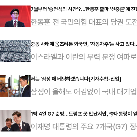
7월부터 '송언석의 시간'?…한동훈 출마 '신중론'에 
한동훈 전 국민의힘 대표의 당권 도
가운데, 한 전 대표의 전당대회 출마
선거가 이재명 대통령 임기 초에 진
중동 사태에 움츠러든 외국인, '자동차주'는 사고 있다
이스라엘과 이란의 무력 분쟁 여파로
데다, 당 대표가 돼도 송언석 국민
운데 자동차 관련 종목들은 꾸준히 
계)와의 합을 맞추기 어렵다는 지적이
발 관세 리스크가 정점을 지나고 있
저는 '삼성'에 베팅하겠습니다[기자수첩-산업]
재 상황을 '일장일단'(一長一短·장
삼성이 올해도 어김없이 국내 대기업
높은 배당률 등이 영향을 미치고 있
뜻)으로 보고 출마를 독려하는 분위
위원회가 매년 순위를 매기는 공시
면, 외국인 투자자는 중동 사태가 불
정성국 국민의힘 의원은 지…
24년 연속 1위 자리를 내주지 않
1박 4일 G7 순방…트럼프 못 만났지만, 李대통령이 
매도 우위를 보였다. 다만 같은 기간
이재명 대통령의 주요 7개국(G7)
는 '삼성의 위기감'이 한편으론 낯
고 현대모비스 주가는 5.27% 올랐