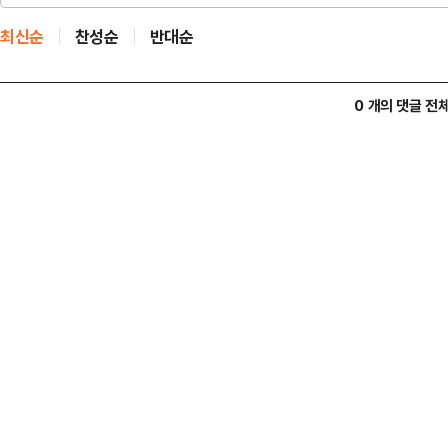
최신순
찬성순
반대순
0 개의 댓글 전