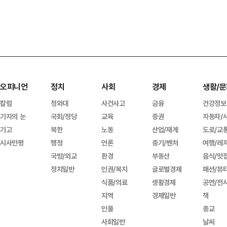
오피니언
정치
사회
경제
생활/문
칼럼
청와대
사건사고
금융
건강정보
기자의 눈
국회/정당
교육
증권
자동차/
기고
북한
노동
산업/재계
도로/교
시사만평
행정
언론
중기/벤처
여행/레
국방/외교
환경
부동산
음식/맛
정치일반
인권/복지
글로벌경제
패션/뷰
식품/의료
생활경제
공연/전
지역
경제일반
책
인물
종교
사회일반
날씨