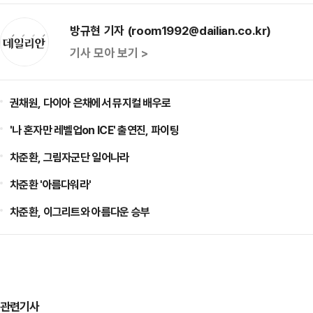
방규현 기자 (room1992@dailian.co.kr)
기사 모아 보기 >
권채원, 다이아 은채에서 뮤지컬 배우로
'나 혼자만 레벨업on ICE' 출연진, 파이팅
차준환, 그림자군단 일어나라
차준환 '아름다워라'
차준환, 이그리트와 아름다운 승부
관련기사