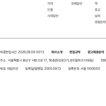
지역
경제일반
책
인물
종교
사회일반
날씨
생활문화
최종편집시간: 2026.08.09 00:13
회사소개
편집규약
광고제휴문의
주소 : 서울특별시 용산구 서빙고로 17, 18층(한강로3가,센트럴파크 타워동)
전화 
제호: 데일리안
등록일/발행일: 2005.09.13
등록번호: 서울 아00055