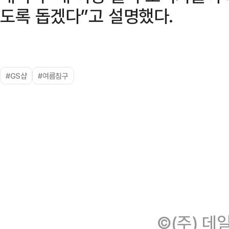
도록 돕겠다”고 설명했다.
#GS샵
#여름침구
©(주) 데