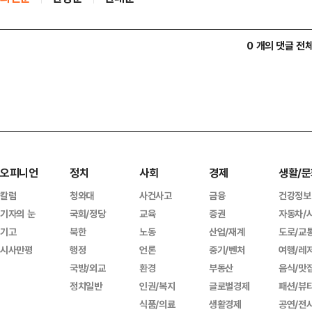
0 개의 댓글 전
오피니언
정치
사회
경제
생활/문
칼럼
청와대
사건사고
금융
건강정보
기자의 눈
국회/정당
교육
증권
자동차/
기고
북한
노동
산업/재계
도로/교
시사만평
행정
언론
중기/벤처
여행/레
국방/외교
환경
부동산
음식/맛
정치일반
인권/복지
글로벌경제
패션/뷰
식품/의료
생활경제
공연/전