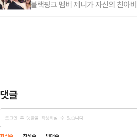
블랙핑크 멤버 제니가 자신의 친아버
5시쯤에는 도시 전체를 뒤흔드는 거
범’ A씨를 상대로 한 출판물 배포 금
테헤란 메라바…
스’ 보도에 따르면, 의정부지방법원 
친부라는 주장은 허위라고 봄이 타당
판사 B사에 그의 저서를 폐기하라”며
한 개인 SNS 계정에도 제니와 관련
더불어 방송 및 언론 인터뷰도 할 수
간한 장편소설에서…
댓글
최신순
찬성순
반대순