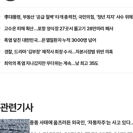
李대통령, 부동산 '공급 절벽' 타개 총력전, 국민의힘, '청년 지지' 사수 위해
고수온 피해 확산…포항 양식장 27곳서 물고기 28만마리 폐사
폭염 덮친 대한민국…온열질환자 누적 3000명 넘어
경찰, 드라마 '김부장' 제작사 회장 수사…자본시장법 위반 의혹
최악의 폭염 지나갔지만 무더위는 계속…낮 최고 35도
관련기사
중동 사태에 움츠러든 외국인, '자동차주'는 사고 있다