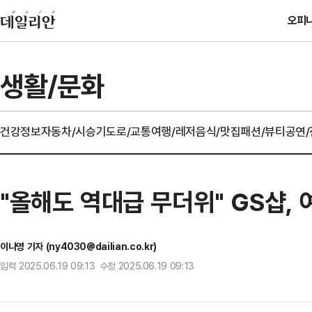
오피
생활/문화
건강정보
자동차/시승기
도로/교통
여행/레저
음식/맛집
패션/뷰티
공연
"올해도 역대급 무더위" GS샵, 여
이나영 기자 (ny4030@dailian.co.kr)
입력 2025.06.19 09:13 수정 2025.06.19 09:13