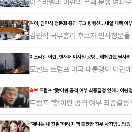
이스라엘과 이란의 무력 분쟁 여파로
운데 자동차 관련 종목들은 꾸준히 
발 관세 리스크가 정점을 지나고 있
여야, 김민석 청문회 증인 두고 평행선…내일 채택 여부 
김민석 국무총리 후보자 인사청문을
높은 배당률 등이 영향을 미치고 있
의가 파행됐다. 증인·참고인 채택에
면, 외국인 투자자는 중동 사태가 불
다. 더불어민주당은 전 배우자를 인
이스라엘·이란, 엿새째 미사일 공방…테헤란엔 필사의
매도 우위를 보였다. 다만 같은 기간
도널드 트럼프 미국 대통령이 이란에
내기라고 비판했고, 국민의힘은 직전
고 현대모비스 주가는 5.27% 올랐
17일(현지시간) 이란 수도 테헤란 
스트에 포함한 건 물타기용이라고 
와 현대차(671…
라엘은 테헤란을 포함한 주요 핵시설
속보
트럼프 "對이란 공격 여부 최종결정 안해…이란
개최 5일 전까지 증인·참고인에게 
트럼프 "對이란 공격 여부 최종결정
고 이란도 이에 맞서 극초음속 미사일 
는 김 후보자 인사청문회 첫날인 24
세 수위를 낮추지 않는 바람에 전면전
성이 높다. 여야 대치가 지…
“제니는 내 친딸”이라며 책 출판한 친부 사칭범…법원,
통신 등에 따르면 이날 새벽 테헤란 