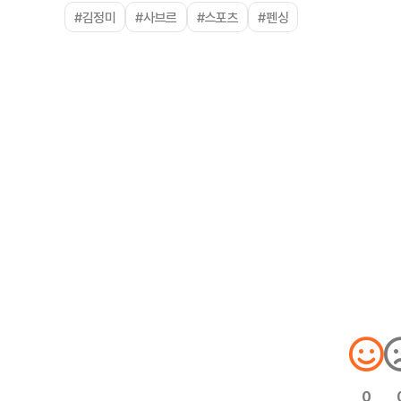
#김정미
#사브르
#스포츠
#펜싱
0