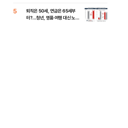
낮춰야"
계 
5
10
퇴직은 50세, 연금은 65세부
SK
터?…청년, 명품·여행 대신 노후
마켓
준비 [Now 2.30]