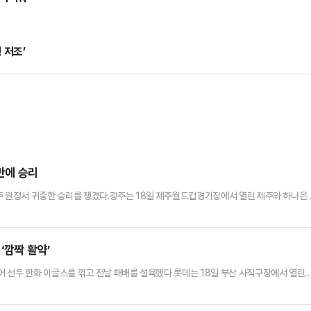
 저조’
 만에 승리
주 원정서 귀중한 승리를 챙겼다.광주는 18일 제주월드컵경기장에서 열린 제주와 하나은
승리를 거뒀다.최근 4경기(2무 2패) 연속 승리가 없었던 광주(승점 27)는 5경기 만에 승
3연승으로 상승세를 타고 있었던 9위 제주(승점 22)는 연승 행진을 멈췄다.전반 14분 
움을 삼킨 광주는 전반을 0-0으로 마친 뒤 후반 …
‘깜짝 활약’
 선두 한화 이글스를 꺾고 전날 패배를 설욕했다.롯데는 18일 부산 사직구장에서 열린
6-3으로 승리했다.이날 승리로 2연패에서 벗어난 3위 롯데는 선두 한화와 격차를 다시 3.
 1군 엔트리에서 이탈한 롯데는 예상치 못한 신예들의 활약을 앞세워 기분 좋은 승리를 챙