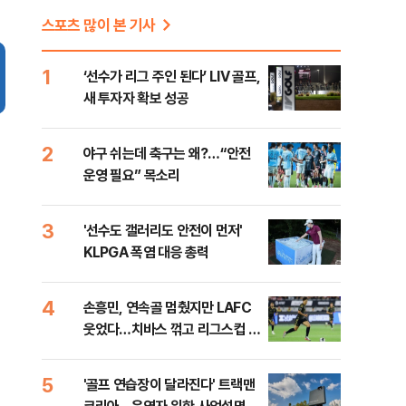
스포츠 많이 본 기사
1
‘선수가 리그 주인 된다’ LIV 골프,
새 투자자 확보 성공
2
야구 쉬는데 축구는 왜?…“안전
운영 필요” 목소리
3
'선수도 갤러리도 안전이 먼저'
KLPGA 폭염 대응 총력
4
손흥민, 연속골 멈췄지만 LAFC
웃었다…치바스 꺾고 리그스컵 첫
승
5
'골프 연습장이 달라진다' 트랙맨