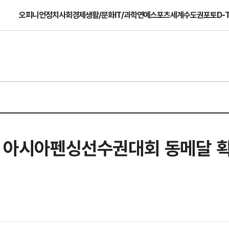
오피니언
정치
사회
경제
생활/문화
IT/과학
연예
스포츠
세계
수도권
포토
D-
25 아시아펜싱선수권대회 동메달 