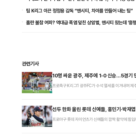
팀 K리그 이끈 정정용 감독 “맨시티, 차이를 만들어 내는 팀”
홀란 불참 여파? 역대급 폭염 덮친 상암벌, 맨시티 왔는데 ‘흥행
관련기사
10명 싸운 광주, 제주에 1-0 신승…5경기
프로축구 K리그1 광주FC가 수석 열세를 이겨내며 제
행 K리그1 2025 19라운드 원정경기에서 1-0으로 
고를 울리며 서울을 체지고 6위로 올라섰다. 반면 최근 
강현의 득점이 비디오판독(VAR)을 거쳐 취소되며 아쉬
선두 한화 울린 롯데 신예들, 홍민기·박재엽 
프로야구 롯데 자이언츠가 신예들의 깜짝 활약에 힘입어
2025 신한 SOL 뱅크 KBO리그 한화와 홈경기에서 
경기로 좁혔다.팀에 부상자가 많아 주전 선수들이 대거