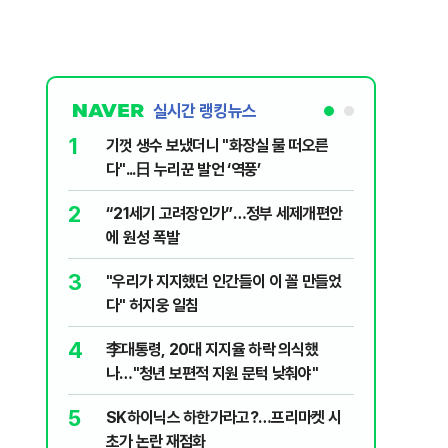
실시간 랭킹뉴스
1
6
기껏 생수 보냈더니 "화장실 물 떠오른
오세훈 “
다"...日 누리꾼 발언 ‘역풍’
근본적 문
2
7
“21세기 고려장인가”…정부 세제개편안
'달달하네
에 원성 폭발
수료' 2
3
8
"우리가 지지했던 인간들이 이 꼴 만들었
2030은
다" 허지웅 일침
줄 알았나
리 헬스]
4
9
李대통령, 20대 지지율 하락 의식했
‘풀옵션 
나…"청년 보편적 지원 문턱 낮춰야"
날 1만대
5
10
SK하이닉스 하한가라고?…프리마켓 시
'화장실서
초가 논란 재점화
기하던 男