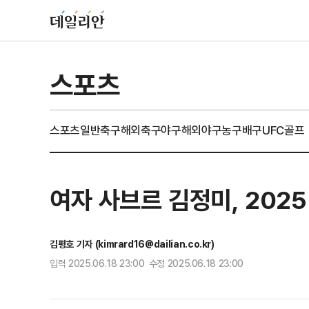
스포츠
스포츠일반
축구
해외축구
야구
해외야구
농구
배구
UFC
골프
여자 사브르 김정미, 20
김평호 기자 (kimrard16@dailian.co.kr)
입력 2025.06.18 23:00 수정 2025.06.18 23:00