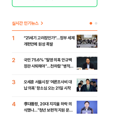
실시간 인기뉴스
1
6
“21세기 고려장인가”…정부 세제
업비
개편안에 원성 폭발
썸·
2
7
국민 75.6% "탈영 의혹 안규백
'달
장관 사퇴해야"…천하람 "병적기
버리
록 즉각 공개하라"
3
8
오세훈 서울시장 '여론조사비 대
[단
납 의혹' 항소심 오는 21일 시작
허,
4
9
李대통령, 20대 지지율 하락 의
李 
식했나…"청년 보편적 지원 문턱
만파