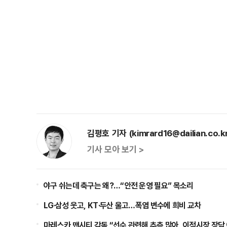
김평호 기자 (kimrard16@dailian.co.k
기사 모아 보기 >
야구 쉬는데 축구는 왜?…“안전 운영 필요” 목소리
LG·삼성 웃고, KT·두산 울고…폭염 변수에 희비 교차
마레스카 맨시티 감독 “선수 관련해 추측 많아, 이적시장 장담