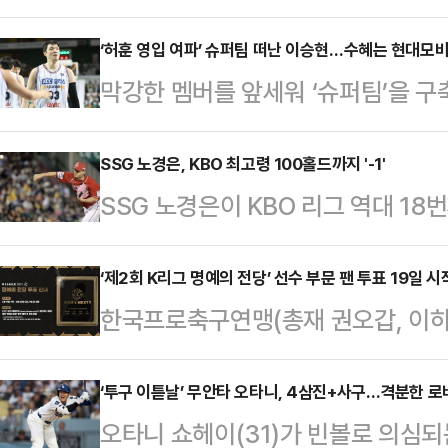
상금 2000만원)’에서 시즌 첫 승을
경남 합천 소재 아델스코트CC 마운틴,
‘허훈 영입 여파’ 슈퍼팀 떠난 이승현…수혜는 현대모
막강한 멤버를 앞세워 ‘슈퍼팀’을 구축
열린 대회 첫째 날 버디 6개와 더블보
난다.부산 KCC이지스는 이승현과 
위에 자리했다.대회 최종일 최영준은 
장재석(34)을 받는 2대1 트레이드
SSG 노경은, KBO 최고령 100홀드까지 '-1'
록한 뒤 이후 보기 없이 이글 1개, 
SSG 노경은이 KBO 리그 역대 18
승현 트레이드는 불가피한 선택이었다
최종합계 12언더파 132타로 우승을
있다.18일 현재 41세 3개월 7일의 
국가대표 가드 허훈(30)을 계약기간 
진성이 세운 최고령 100홀드 기록인
‘제2회 K리그 명예의 전당’ 선수 부문 팬 투표 19일 시
만원, 인센티브 1억 5000만원)에
한국프로축구연맹(총재 권오갑, 이하 ‘
다.2003년 두산에 입단해 2022
창 등 국가대표 라인업을 품고 있던 
수 부문 헌액자를 선정하기 위한 팬 
경은은 2023시즌부터 본격적으로 홀
다.‘K리그 명예의 전당’은 한국 프
‘투구 이튿날’ 무안타 오타니, 4삼진+사구…격분한 로
경기 30홀드, 2024시즌 77경기 
오타니 쇼헤이(31)가 빈볼로 의심되
리고 K리그의 역사에 길이 남기기 위해 
상, 30홀드 이상을 기록했다. 2시