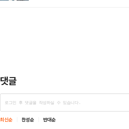
독은 격렬한 항의 끝에 퇴장 명령을 
‘지도자(LEADERS)’, ‘공헌자(HO
타디움에서 펼쳐진 ‘2025 메이저리
마다 헌액자를 선정한다.2023년 
저스전에서는 사구 논란이 일었다.사
에 최순호, 홍명보, 신태용, 이동국,
다. 무사 2루에서 타석에 들어선 
스 투수 루 트리비노로부터 사구(95
앤디 파헤스와 샌디에이고 선발 딜런
에서도 타티…
댓글
최신순
찬성순
반대순