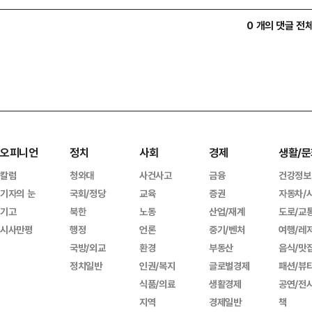
0 개의 댓글 전
오피니언
정치
사회
경제
생활/문
칼럼
청와대
사건사고
금융
건강정보
기자의 눈
국회/정당
교육
증권
자동차/
기고
북한
노동
산업/재계
도로/교
시사만평
행정
언론
중기/벤처
여행/레
국방/외교
환경
부동산
음식/맛
정치일반
인권/복지
글로벌경제
패션/뷰
식품/의료
생활경제
공연/전
지역
경제일반
책