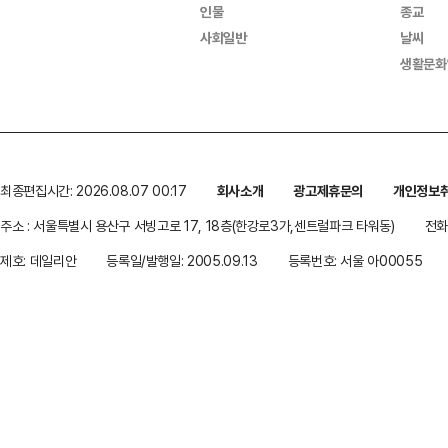
인물
종교
사회일반
날씨
생활문화
최종편집시간: 2026.08.07 00:17
회사소개
광고제휴문의
개인정보
주소 : 서울특별시 용산구 서빙고로 17, 18층(한강로3가,센트럴파크 타워동)
전화 
제호: 데일리안
등록일/발행일: 2005.09.13
등록번호: 서울 아00055