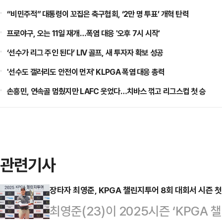
“비민주적” 대통령이 꼬집은 축구협회, ‘2만 명 투표’ 개혁 탄력
프로야구, 오는 11일 재개…폭염 대응 '오후 7시 시작'
‘선수가 리그 주인 된다’ LIV 골프, 새 투자자 확보 성공
'선수도 갤러리도 안전이 먼저' KLPGA 폭염 대응 총력
손흥민, 연속골 멈췄지만 LAFC 웃었다…치바스 꺾고 리그스컵 첫 승
관련기사
장타자 최영준, KPGA 챌린지투어 8회 대회서 시즌 첫
최영준(23)이 2025시즌 ‘KPGA