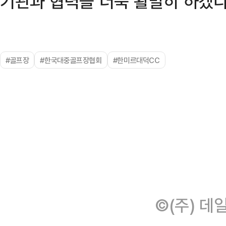
기관과 협력을 더욱 활발히 하겠다
#골프장
#한국대중골프장협회
#한미르대덕CC
©(주) 데