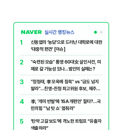
실시간 랭킹뉴스
1
6
신동엽의 ‘농담’으로 드러난 대학로에 대한
인천 선
‘대중적 편견’ [이슈]
흘 만에 
2
7
"숙련된 모습" 통영 60대女 살인사건, 미
천안 교회
제로 갈 가능성 있나…범인의 실체는?
경찰, 학
3
8
"정청래, 李 모욕에 침묵" vs "금도 넘지
입추 하루
말라"…친명-친청 최고위원 후보, 제주서
37도'…
격돌
있는 치료
4
9
李, '개미 반발'에 'ISA 개편안' 질타?…국
강원 동해
민의힘 "'남 탓 쇼' 멈춰라"
고립
5
10
‘탄약 고갈 보도’에 격노한 트럼프 “유출자
국민의힘 
색출하라”
당내서는