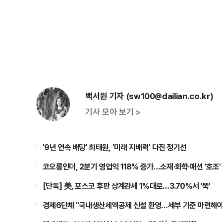
백서원 기자 (sw100@dailian.co.kr)
기사 모아 보기 >
'9년 연속 배당' 최태원, '미래 지배력' 다진 정기선
코오롱인더, 2분기 영업익 118% 증가…소재·화학·패션 '호조'
[단독] 美, 포스코 후판 상계관세 1%대로…3.70%서 '뚝'
경제6단체 "국내생산세액공제 신설 환영…세부 기준 마련해야