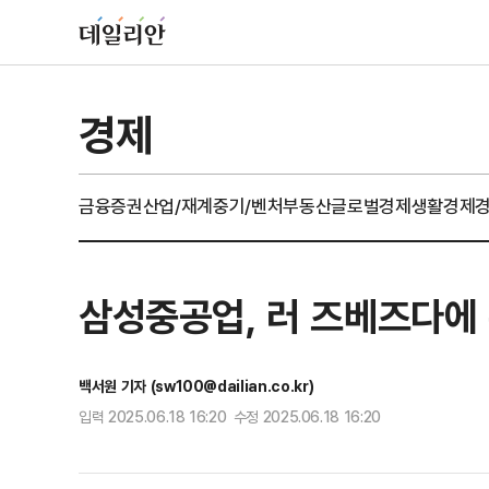
경제
금융
증권
산업/재계
중기/벤처
부동산
글로벌경제
생활경제
삼성중공업, 러 즈베즈다에 
백서원 기자 (sw100@dailian.co.kr)
입력 2025.06.18 16:20 수정 2025.06.18 16:20