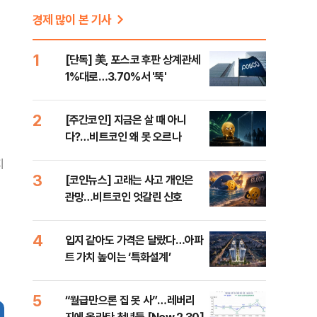
경제 많이 본 기사
1
[단독] 美, 포스코 후판 상계관세
1%대로…3.70%서 '뚝'
2
[주간코인] 지금은 살 때 아니
다?…비트코인 왜 못 오르나
지
3
[코인뉴스] 고래는 사고 개인은
관망…비트코인 엇갈린 신호
4
입지 같아도 가격은 달랐다…아파
트 가치 높이는 ‘특화설계’
5
“월급만으론 집 못 사”…레버리