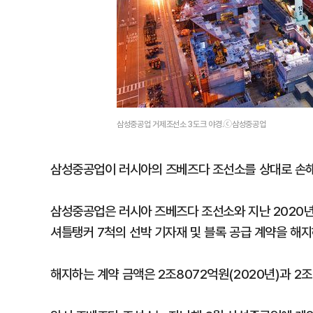
삼성중공업 거제조선소 3도크 야경.ⓒ삼성중공업
삼성중공업이 러시아의 즈베즈다 조선소를 상대로 손
삼성중공업은 러시아 즈베즈다 조선소와 지난 2020년,
셔틀탱커 7척의 선박 기자재 및 블록 공급 계약을 해
해지하는 계약 금액은 2조8072억원(2020년)과 2조