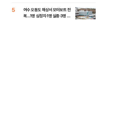
5
10
여수 오동도 해상서 모터보트 전
인천
복…1명 심정지·1명 실종·3명 경
대…
상