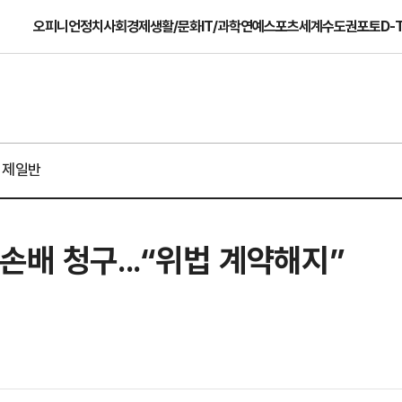
오피니언
정치
사회
경제
생활/문화
IT/과학
연예
스포츠
세계
수도권
포토
D-
경제일반
손배 청구...“위법 계약해지”