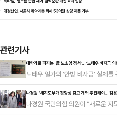
세라젬, '셀트론 순환 체어' 혈액순환 개선 효과 입증
애경산업, 서울시 취약계층 위해 53억원 상당 제품 기부
관련기사
대학가로 퍼지는 '反 노소영 정서'…"노태우 비자금 의
노태우 일가의 '안방 비자금' 실체
가운데, 노소영 아트센터 나비 관장
다.18일 관련 업계에 따르면 경기대
나경원 "새지도부가 정당성 갖고 개혁 추진해야…'김용
나경원 국민의힘 의원이 "새로운 지
청행사가 갑작스럽게 취소됐다. 노 관
한다"며 신속한 전당대회 개최를 주
을 예정이었으나 노 관장이 직전에 