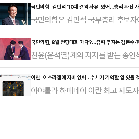
원내대표와 중진의원들과의 회동 직후
국민의힘 "김민석 '10대 결격 사유' 있어…총리 자진 
로는 노 관장의 건강상 이유였지만, 
국민의힘은 김민석 국무총리 후보자에게
다"며 "전당대회를 통해 새 지도부가
가 예정돼 있는 등 학생들의 반발이 
퇴를 촉구했다.국무총리 후보자 임
아 개혁하는 것이 바람직하다 말씀드린
다.실제 지난주 '노소영…
의힘 소속 배준영(간사)·김희정·곽규
국민의힘, 8월 전당대회 가닥?…유력 주자는 김문수·
화가 바뀐 것 같다. 오늘 있기까지 제
친윤(윤석열)계의 지지를 받는 송언
여의도 국회에서 기자회견을 열고 "
당성이 계속 흔들리고 있었다"며 "
대회가 이르면 8월 열릴 것으로 전망
사청문회를 통해 이재명 정부의 국정
이 오늘의 당을 만…
지 귀추가 주목된다. 전당대회 구도
이란 "이스라엘에 자비 없어…수세기 기억할 일 있을 것
본연의 업무에만 집중하고자 노력하고
아야톨라 하메네이 이란 최고 지도자
되는 가운데, 김문수 전 고용노동부
연 자격을 갖췄는지 검증할 의무를 
겠다고 밝혔다.AP통신에 따르면 하
실린다. 한동훈 전 대표의 재등판 
과정에 전혀 협조할 생…
(SNS) 엑스(옛 트위터)를 통해 
은 17일 송원석 원내대표와 초선 의
풀지 않을 것이다. 타협은 절대 없다
당대회는 가급적 빠르면 빠를 수록 
박한 정복이 있을 것”이라고 강조했