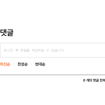
원은 "지금 특검이 …
구절(61장 13절)을 인용한 것이다.
을 쥔 채 성안으로 들어가는 그림을 
시 카이바르를…
댓글
최신순
찬성순
반대순
0 개의 댓글 전