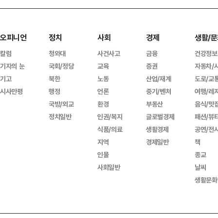
오피니언
정치
사회
경제
생활/문
칼럼
청와대
사건사고
금융
건강정보
기자의 눈
국회/정당
교육
증권
자동차/
기고
북한
노동
산업/재계
도로/교
시사만평
행정
언론
중기/벤처
여행/레
국방/외교
환경
부동산
음식/맛
정치일반
인권/복지
글로벌경제
패션/뷰
식품/의료
생활경제
공연/전
지역
경제일반
책
인물
종교
사회일반
날씨
생활문화