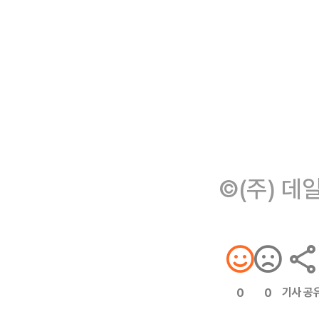
©(주) 데
기사 공
0
0