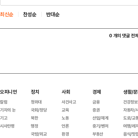
최신순
찬성순
반대순
0 개의 댓글 전
오피니언
정치
사회
경제
생활/문
칼럼
청와대
사건사고
금융
건강정보
기자의 눈
국회/정당
교육
증권
자동차/
기고
북한
노동
산업/재계
도로/교
시사만평
행정
언론
중기/벤처
여행/레
국방/외교
환경
부동산
음식/맛