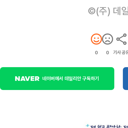
©(주) 데
기사 공
0
0
네이버에서 데일리안 구독하기