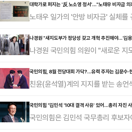
대학가로 퍼지는 '反 노소영 정서'…"노태우 비자금 의
노태우 일가의 '안방 비자금' 실체
가운데, 노소영 아트센터 나비 관장
다.18일 관련 업계에 따르면 경기대
나경원 "새지도부가 정당성 갖고 개혁 추진해야…'김용
나경원 국민의힘 의원이 "새로운 지
청행사가 갑작스럽게 취소됐다. 노 관
한다"며 신속한 전당대회 개최를 주
을 예정이었으나 노 관장이 직전에 
원내대표와 중진의원들과의 회동 직후
국민의힘, 8월 전당대회 가닥?…유력 주자는 김문수·
로는 노 관장의 건강상 이유였지만, 
친윤(윤석열)계의 지지를 받는 송언
다"며 "전당대회를 통해 새 지도부가
가 예정돼 있는 등 학생들의 반발이 
대회가 이르면 8월 열릴 것으로 전망
아 개혁하는 것이 바람직하다 말씀드린
다.실제 지난주 '노소영…
지 귀추가 주목된다. 전당대회 구도
국민의힘 "김민석 '10대 결격 사유' 있어…총리 자진 
화가 바뀐 것 같다. 오늘 있기까지 제
국민의힘은 김민석 국무총리 후보자에게
되는 가운데, 김문수 전 고용노동부
당성이 계속 흔들리고 있었다"며 "
퇴를 촉구했다.국무총리 후보자 임
실린다. 한동훈 전 대표의 재등판 
이 오늘의 당을 만…