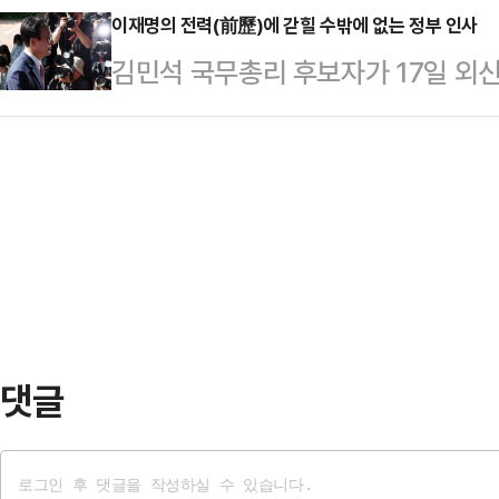
의힘 소속 배준영(간사)·김희정·곽규
이재명의 전력(前歷)에 갇힐 수밖에 없는 정부 인사
은 17일 송원석 원내대표와 초선 의
김민석 국무총리 후보자가 17일 외
여의도 국회에서 기자회견을 열고 "
당대회는 가급적 빠르면 빠를 수록 
해 제기되고 있는 의혹들에 대한 입
사청문회를 통해 이재명 정부의 국정
원은 "지금 특검이 …
를 통과할 것.”그런데 국민의힘 측 
본연의 업무에만 집중하고자 노력하고
자료 제출을 요구했는데 문서로 된 
연 자격을 갖췄는지 검증할 의무를 
의혹에 답한다고? 사실 청문회를 통과
과정에 전혀 협조할 생…
으로도 임명동의안 통과는 가능하고도
당상이라고 해도 말한 책임은 다 져
담회도 아니다. …
댓글