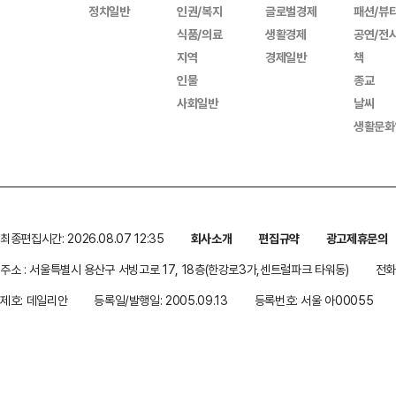
정치일반
인권/복지
글로벌경제
패션/뷰
식품/의료
생활경제
공연/전
지역
경제일반
책
인물
종교
사회일반
날씨
생활문화
최종편집시간: 2026.08.07 12:35
회사소개
편집규약
광고제휴문의
주소 : 서울특별시 용산구 서빙고로 17, 18층(한강로3가,센트럴파크 타워동)
전화 
제호: 데일리안
등록일/발행일: 2005.09.13
등록번호: 서울 아00055