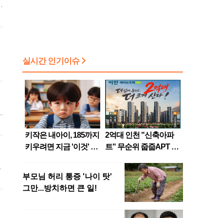
되
예
자
당
이
원