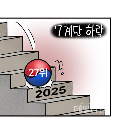
1
호르무즈 뒤흔드는 이란 강경
도 또 뒤집힌다”
2
송영길·김민석, '조희대 탄핵'
법사위원들 "즉시 대법관 제청
3
‘탄약 고갈 보도’에 격노한 트
색출하라”
4
[주간코인] 지금은 살 때 아
인 왜 못 오르나
5
UAE “호르무즈서 선박 15척 
격…1명 사망·20명 부상”