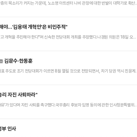
각층의 목소리가 커지는 가운데, 노소영 아트센터 나비 관장에 대한 반발이 대학가로 확산
 아트센터 나비 관장의 초청행사가 갑작스럽게 취소됐다. 노 관장은 16일 오후 경기대 
통보한 것으로 전해졌다. 표면적으로는 노 관장의 건강상 이유였지만, 대학 캠퍼스에 대
 잦아들지 않은 게 큰 이유로 거론되고 있다.실제 지난주 '노소영…
해야…'김용태 개혁안'은 비민주적"
고 개혁을 추진해야 한다"며 신속한 전당대회 개최를 주장했다.나경원 의원은 18일 오전
당대회가 곧 개혁이 될 수 있다"며 "전당대회를 통해 새 지도부가 절차적 정당성을 갖고 
고 피력했다.나 의원은 "우리 당 문화가 바뀐 것 같다. 오늘 있기까지 제일 아쉬운 것은
며 "당 인사가 폭력적이고 비민주적이었던 것이 오늘의 당을 만…
는 김문수·한동훈
표 주도로 조기 전당대회가 이르면 8월 열릴 것으로 전망되면서, 차기 당권 역시 친윤계
에 유리하게 흘러갈 것으로 전망되는 가운데, 김문수 전 고용노동부 장관이 재등장할 것
 가능성도 함께 거론되고 있다.김대식 의원은 17일 송원석 원내대표와 초선 의원들과의 간
를 수록 좋다는 이야기가 있었다"고 밝혔다.김 의원은 "지금 특검이 …
…총리 자진 사퇴하라"
사유'가 있다며 자진 사퇴를 촉구했다.국무총리 후보자 임명 동의에 관한 인사청문특별위
의원은 지난 17일 오후 서울 여의도 국회에서 기자회견을 열고 "당은 정권이 바뀌고 첫 번
학을 점검하고자, 공직 후보자 인증 본연의 업무에만 집중하고자 노력하고 있다"며 "위원
를 지고 있지만, 후보자와 더불어민주당은 이 과정에 전혀 협조할 생…
정부 인사