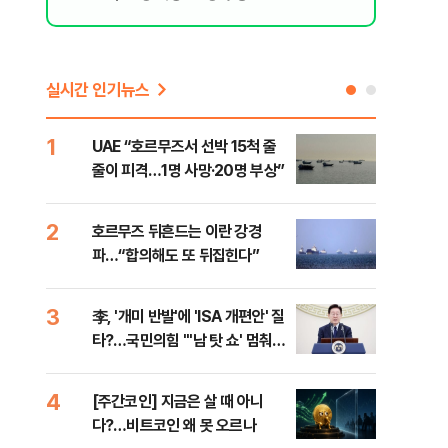
실시간 인기뉴스
1
6
UAE “호르무즈서 선박 15척 줄
이란
줄이 피격…1명 사망·20명 부상”
의…
다"
2
7
호르무즈 뒤흔드는 이란 강경
‘3
파…“합의해도 또 뒤집힌다”
공기
3
8
李, '개미 반발'에 'ISA 개편안' 질
이란
타?…국민의힘 "'남 탓 쇼' 멈춰
호르
라"
4
9
[주간코인] 지금은 살 때 아니
‘탄
다?…비트코인 왜 못 오르나
“유