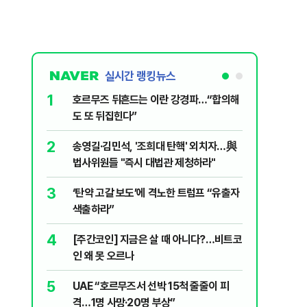
실시간 랭킹뉴스
6
파…“합의해
입추 하루 지났는데 무더위 맹위 '낮 최고
37도'…햇빛 알레르기 증상·집에서 할 수
있는 치료법 [오늘 날씨]
7
 외치자…與
AI '쌀' 반도체 주춤? 주목받는 AI '혈관'
하라"
8
지구촌 덮친 ‘살인 더위’…49도 폭염에 전
럼프 “유출자
기도 끊겼다
9
“우크라에 정유시설 얻어맞은 러시아…韓
니다?…비트코
정제유 3만t 긴급 수혈”
10
'속도·물량' 사수 나선 李대통령…6시간
줄줄이 피
부동산 회의로 '공급 절벽' 타개 총력전