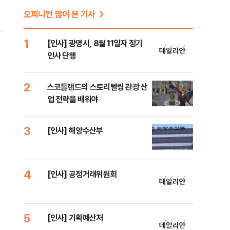
오피니언 많이 본 기사
1
[인사] 광명시, 8월 11일자 정기
인사 단행
2
스코틀랜드의 스토리텔링 관광 산
업 전략을 배워야
3
[인사] 해양수산부
4
[인사] 공정거래위원회
5
[인사] 기획예산처