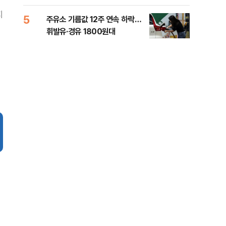
지
5
10
주유소 기름값 12주 연속 하락…
'속
휘발유·경유 1800원대
6시
타개