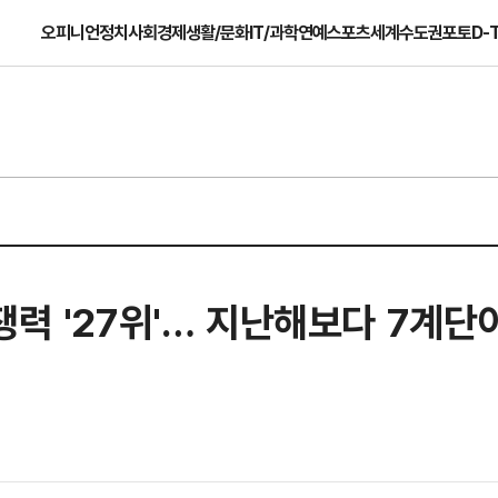
오피니언
정치
사회
경제
생활/문화
IT/과학
연예
스포츠
세계
수도권
포토
D-
력 '27위'… 지난해보다 7계단이