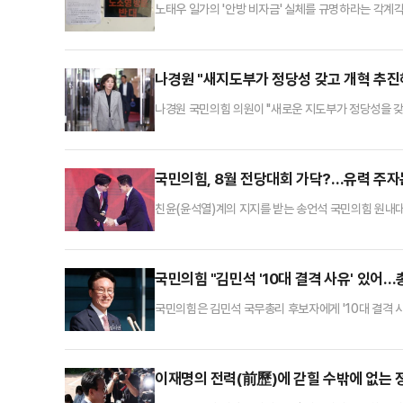
노태우 일가의 '안방 비자금' 실체를 규명하라는 각계
고 있다.18일 관련 업계에 따르면 경기대학교의 노소영
술대학을 찾을 예정이었으나 노 관장이 직전에 불참을 
보가 붙고 반대 시위가 예정돼 있는 등 학생들의 반발이
나경원 "새지도부가 정당성 갖고 개혁 추진
나경원 국민의힘 의원이 "새로운 지도부가 정당성을 갖
송언석 원내대표와 중진의원들과의 회동 직후 "빠른 전
심과 민심을 받아 개혁하는 것이 바람직하다 말씀드린다"
당의 민주성, 절차적 정당성이 계속 흔들리고 있었다"
국민의힘, 8월 전당대회 가닥?…유력 주자
친윤(윤석열)계의 지지를 받는 송언석 국민의힘 원내대
가 거머쥘지 귀추가 주목된다. 전당대회 구도가 친윤계
란 관측에도 무게가 실린다. 한동훈 전 대표의 재등판
담회 직후 기자들과 만나 "전당대회는 가급적 빠르면 빠
국민의힘 "김민석 '10대 결격 사유' 있어
국민의힘은 김민석 국무총리 후보자에게 '10대 결격 
회 국민의힘 소속 배준영(간사)·김희정·곽규택·주진우 
째 국무총리 인사청문회를 통해 이재명 정부의 국정 철
회는 총리 후보자가 과연 자격을 갖췄는지 검증할 의무
이재명의 전력(前歷)에 갇힐 수밖에 없는 