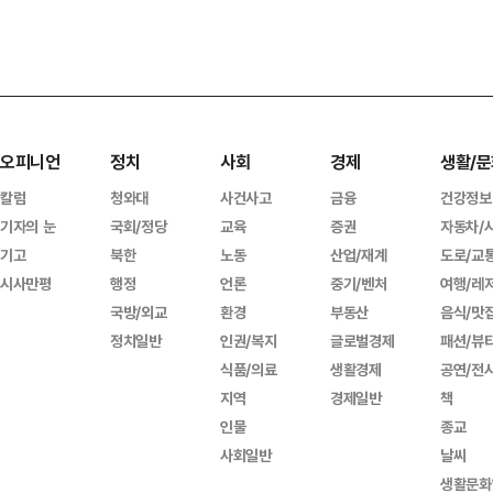
오피니언
정치
사회
경제
생활/문
칼럼
청와대
사건사고
금융
건강정보
기자의 눈
국회/정당
교육
증권
자동차/
기고
북한
노동
산업/재계
도로/교
시사만평
행정
언론
중기/벤처
여행/레
국방/외교
환경
부동산
음식/맛
정치일반
인권/복지
글로벌경제
패션/뷰
식품/의료
생활경제
공연/전
지역
경제일반
책
인물
종교
사회일반
날씨
생활문화