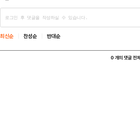
최신순
찬성순
반대순
0 개의 댓글 전