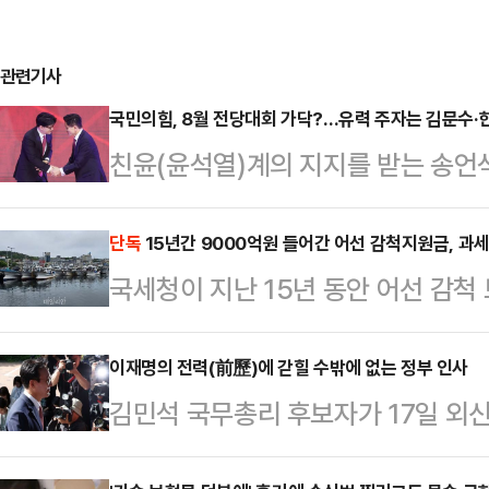
관련기사
국민의힘, 8월 전당대회 가닥?…유력 주자는 김문수·
친윤(윤석열)계의 지지를 받는 송언
대회가 이르면 8월 열릴 것으로 전망
지 귀추가 주목된다. 전당대회 구도
단독
15년간 9000억원 들어간 어선 감척지원금, 과세
국세청이 지난 15년 동안 어선 감척
되는 가운데, 김문수 전 고용노동부
로 드러났다. 2009년 관련법에 따
실린다. 한동훈 전 대표의 재등판 
금까지 9000억원이 넘는 감척 보상
이재명의 전력(前歷)에 갇힐 수밖에 없는 정부 인사
은 17일 송원석 원내대표와 초선 의
김민석 국무총리 후보자가 17일 외
않았다.국세청과 해양수산부 등에 따
당대회는 가급적 빠르면 빠를 수록 
해 제기되고 있는 의혹들에 대한 입
2009년까지 ‘수산업발전특별법’ 
원은 "지금 특검이 …