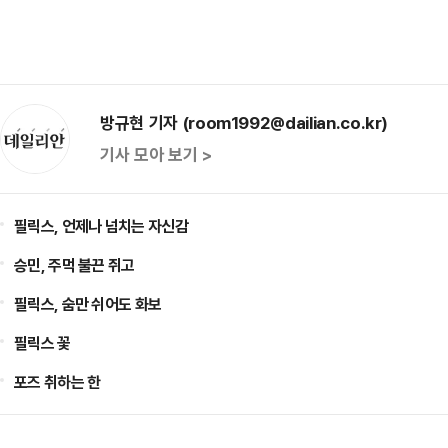
방규현 기자 (room1992@dailian.co.kr)
기사 모아 보기 >
필릭스, 언제나 넘치는 자신감
승민, 주먹 불끈 쥐고
필릭스, 숨만 쉬어도 화보
필릭스 꽃
포즈 취하는 한