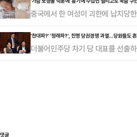
를 통과할 것.”그런데 국민의힘 측 
'가슴 보형물 덕분에' 흉기에 수십번 찔리고도 목숨 구
다. 쉽게 말해 2009년 이전까지는
중국에서 한 여성이 괴한에 납치당한 
자료 제출을 요구했는데 문서로 된 
에 대해서는 세금을 부과하지 않았다
다. 이 여성은 가슴 부위를 집중 공
의혹에 답한다고? 사실 청문회를 통과
어들면서 비과…
건졌다.16일(현지시간) 중국 매체 
'찬대파?' '청래파?', 친명 당권경쟁 과열…당원들도 
으로도 임명동의안 통과는 가능하고도
더불어민주당 차기 당 대표를 선출하는
40분쯤 마 모씨는 중국 항저우 쇼
당상이라고 해도 말한 책임은 다 져
랐다. 국회 법제사법위원장을 지낸 
성에게 붙잡혀 납치됐다. 이 남성은
담회도 아니다. …
대표 직무대행 겸 원내대표를 맡았던
동하라고 협박했다.마씨는 남성이 잠
심 친명(친이재명)계로 꼽히는 두 
조를 요청했고, 마씨의 남자친구는 
앞서 경쟁부터 과열되는 형국이라 당
한 후 경찰에게…
일 여권에 따르면, 민주당은 차기 당
는 전당대회를 오는 8월 2일 개최하
까지다. 만약 후…
댓글