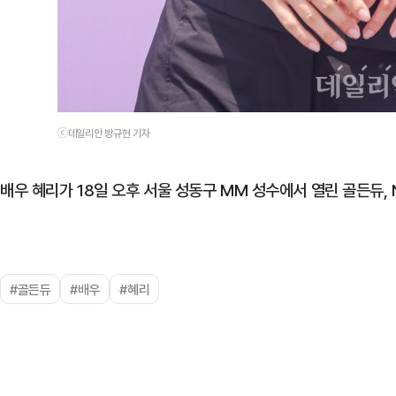
ⓒ데일리안 방규현 기자
배우 혜리가 18일 오후 서울 성동구 MM 성수에서 열린 골든듀, 
#골든듀
#배우
#혜리