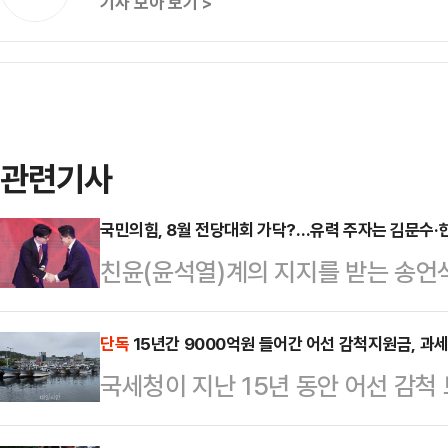
기사 모아 보기 >
관련기사
국민의힘, 8월 전당대회 가닥?…유력 주자는 김문수·
친윤(윤석열)계의 지지를 받는 송언
대회가 이르면 8월 열릴 것으로 전망
지 귀추가 주목된다. 전당대회 구도
단독
15년간 9000억원 들어간 어선 감척지원금, 과세
국세청이 지난 15년 동안 어선 감척
되는 가운데, 김문수 전 고용노동부
로 드러났다. 2009년 관련법에 따
실린다. 한동훈 전 대표의 재등판 