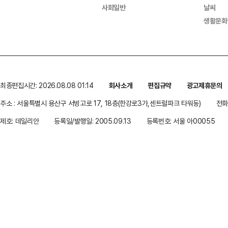
사회일반
날씨
생활문화
최종편집시간: 2026.08.08 01:14
회사소개
편집규약
광고제휴문의
주소 : 서울특별시 용산구 서빙고로 17, 18층(한강로3가,센트럴파크 타워동)
전화 
제호: 데일리안
등록일/발행일: 2005.09.13
등록번호: 서울 아00055