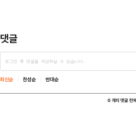
일 여권에 따르면, 민주당은 차기 당
는 전당대회를 오는 8월 2일 개최하
까지다. 만약 후…
댓글
최신순
찬성순
반대순
0 개의 댓글 전