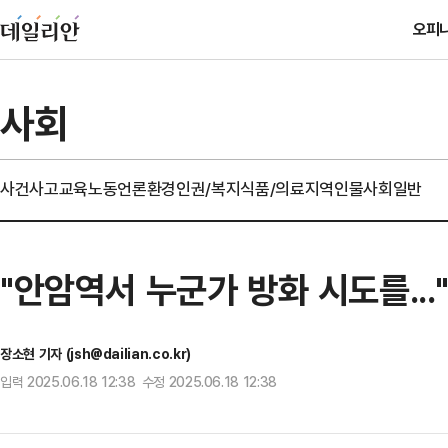
오피
사회
사건사고
교육
노동
언론
환경
인권/복지
식품/의료
지역
인물
사회일반
"안암역서 누군가 방화 시도를...
장소현 기자 (jsh@dailian.co.kr)
입력 2025.06.18 12:38 수정 2025.06.18 12:38