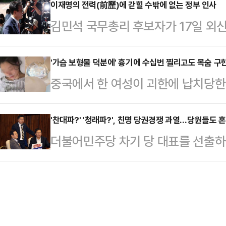
금까지 9000억원이 넘는 감척 보상
이재명의 전력(前歷)에 갇힐 수밖에 없는 정부 인사
은 17일 송원석 원내대표와 초선 의
김민석 국무총리 후보자가 17일 외
않았다.국세청과 해양수산부 등에 따
당대회는 가급적 빠르면 빠를 수록 
해 제기되고 있는 의혹들에 대한 입
2009년까지 ‘수산업발전특별법’ 
원은 "지금 특검이 …
를 통과할 것.”그런데 국민의힘 측 
'가슴 보형물 덕분에' 흉기에 수십번 찔리고도 목숨 구
다. 쉽게 말해 2009년 이전까지는
중국에서 한 여성이 괴한에 납치당한 
자료 제출을 요구했는데 문서로 된 
에 대해서는 세금을 부과하지 않았다
다. 이 여성은 가슴 부위를 집중 공
의혹에 답한다고? 사실 청문회를 통과
어들면서 비과…
건졌다.16일(현지시간) 중국 매체 
'찬대파?' '청래파?', 친명 당권경쟁 과열…당원들도 
으로도 임명동의안 통과는 가능하고도
더불어민주당 차기 당 대표를 선출하는
40분쯤 마 모씨는 중국 항저우 쇼
당상이라고 해도 말한 책임은 다 져
랐다. 국회 법제사법위원장을 지낸 
성에게 붙잡혀 납치됐다. 이 남성은
담회도 아니다. …
대표 직무대행 겸 원내대표를 맡았던
동하라고 협박했다.마씨는 남성이 잠
심 친명(친이재명)계로 꼽히는 두 
조를 요청했고, 마씨의 남자친구는 
앞서 경쟁부터 과열되는 형국이라 당
한 후 경찰에게…