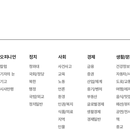
오피니언
정치
사회
경제
생활/문
칼럼
청와대
사건사고
금융
건강정보
기자의 눈
국회/정당
교육
증권
자동차/
기고
북한
노동
산업/재계
도로/교
시사만평
행정
언론
중기/벤처
여행/레
국방/외교
환경
부동산
음식/맛
정치일반
인권/복지
글로벌경제
패션/뷰
식품/의료
생활경제
공연/전
지역
경제일반
책
인물
종교