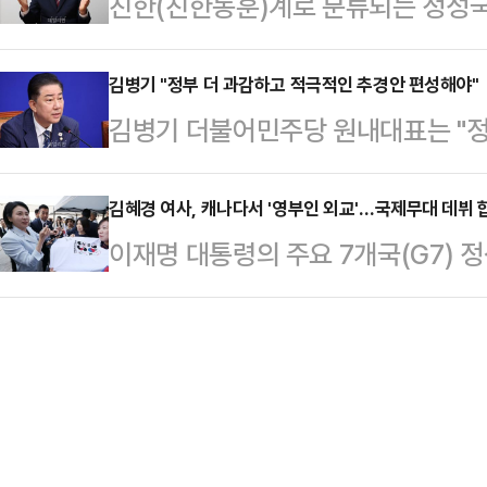
친한(친한동훈)계로 분류되는 정성국
다"며 "전당대회를 통해 새 지도부가
전했다.이 대통령은 "인공지능(AI)
대표 출마 여부와 관련해 "5대 5라
아 개혁하는 것이 바람직하다 말씀드린
데, …
는 이야기들을 많이 하는 것 같다"고 
김병기 "정부 더 과감하고 적극적인 추경안 편성해야"
화가 바뀐 것 같다. 오늘 있기까지 제
김병기 더불어민주당 원내대표는 "
마를 한다면 (당선) 가능성은 제일 
당성이 계속 흔들리고 있었다"며 "
산안(추경)을 편성해주길 당부한다"
전 YTN 라디오 뉴스파이팅에서 '한
이 오늘의 당을 만…
국회에서 열린 최고위원회의에서 "언
김혜경 여사, 캐나다서 '영부인 외교'…국제무대 데뷔 
는 질문에 "지금 굉장히 복잡해졌다"
이재명 대통령의 주요 7개국(G7) 
효과를 얻기 힘들다. 위기 상황에선 
의 출마를 만류하는 목소리가 많다고
부인 외교'로 국제무대에 데뷔했다. 
김 원내대표는 "이재명 대통령은 어
제시를 받…
스 캐나다 앨버타주 총리가 주최한 
성격을 함께 고려할 필요가 있다고 지
움을 알렸으며, 캐나다 교민들과 만
도 소비와 내수 진작을 위한 민생회
을 소화하며 이 대통령을 조용하게 내
강조한 바 있다"고 …
캐나다 캘거리 한인회관에서 열린 