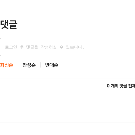
첫 단독 행사에 나섰다.그는 "요즘 
소식을 저희보다 더…
댓글
최신순
찬성순
반대순
0 개의 댓글 전