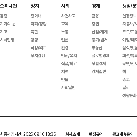
오피니언
정치
사회
경제
생활/문
칼럼
청와대
사건사고
금융
건강정보
기자의 눈
국회/정당
교육
증권
자동차/
기고
북한
노동
산업/재계
도로/교
시사만평
행정
언론
중기/벤처
여행/레
국방/외교
환경
부동산
음식/맛
정치일반
인권/복지
글로벌경제
패션/뷰
식품/의료
생활경제
공연/전
지역
경제일반
책
인물
종교
사회일반
날씨
생활문화
최종편집시간: 2026.08.10 13:36
회사소개
편집규약
광고제휴문의