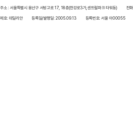
주소 : 서울특별시 용산구 서빙고로 17, 18층(한강로3가,센트럴파크 타워동)
전화 
제호: 데일리안
등록일/발행일: 2005.09.13
등록번호: 서울 아00055