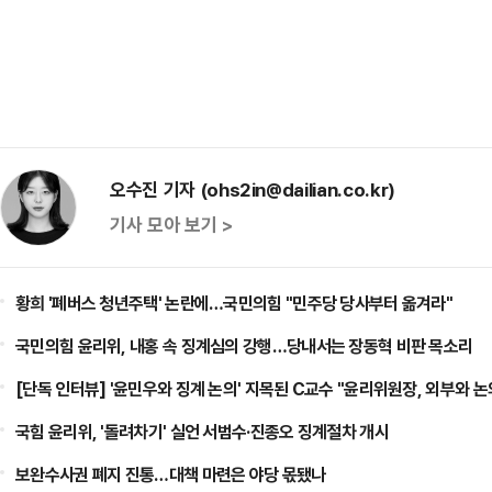
오수진 기자 (ohs2in@dailian.co.kr)
기사 모아 보기 >
황희 '폐버스 청년주택' 논란에…국민의힘 "민주당 당사부터 옮겨라"
국민의힘 윤리위, 내홍 속 징계심의 강행…당내서는 장동혁 비판 목소리
[단독 인터뷰] '윤민우와 징계 논의' 지목된 C교수 "윤리위원장, 외부와 논
국힘 윤리위, '돌려차기' 실언 서범수·진종오 징계절차 개시
보완수사권 폐지 진통…대책 마련은 야당 몫됐나