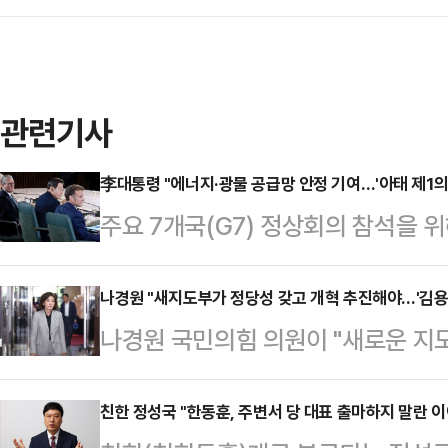
관련기사
李대통령 "에너지·광물 공급망 안정 기여…'아태 제1의 
주요 7개국(G7) 정상회의 참석을 
17일(현지시간) 오후 '에너지 안보의
및 확대 세션에 참석해 한국의 에너
나경원 "새지도부가 정당성 갖고 개혁 추진해야…'김용
나경원 국민의힘 의원이 "새로운 지
령은 두 차례 발언을 통해 "에너지 
한다"며 신속한 전당대회 개최를 주
로벌 경제 성장과 번영의 관건"이라
원내대표와 중진의원들과의 회동 직후
친한 정성국 "한동훈, 주변서 당 대표 출마하지 말란 이
협력에 적극 동참할 것"이라는 뜻을