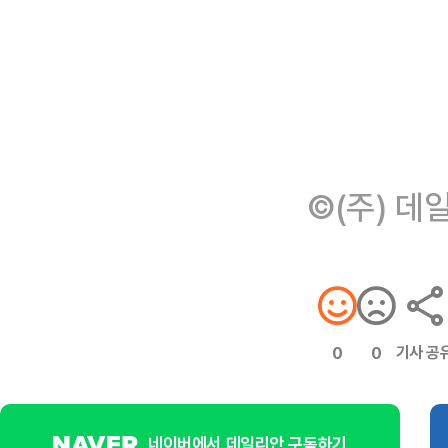
©(주) 데
기사 공
0
0
네이버에서 데일리안 구독하기