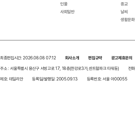
인물
종교
사회일반
날씨
생활문화
최종편집시간: 2026.08.08 07:12
회사소개
편집규약
광고제휴문의
주소 : 서울특별시 용산구 서빙고로 17, 18층(한강로3가,센트럴파크 타워동)
전화 
제호: 데일리안
등록일/발행일: 2005.09.13
등록번호: 서울 아00055