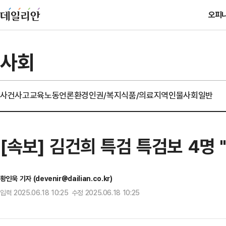
오피
사회
사건사고
교육
노동
언론
환경
인권/복지
식품/의료
지역
인물
사회일반
[속보] 김건희 특검 특검보 4명
황인욱 기자 (devenir@dailian.co.kr)
입력 2025.06.18 10:25 수정 2025.06.18 10:25