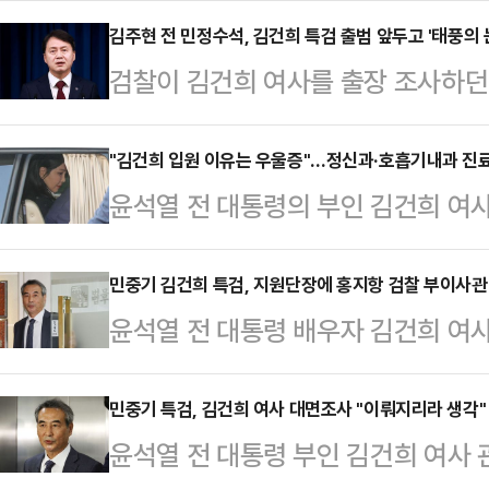
일자로 대통령실로부터 특별검사보 4
김주현 전 민정수석, 김건희 특검 출범 앞두고 '태풍의 
검찰이 김건희 여사를 출장 조사하
특검보로 지명된 4명은 부장판사 출
장 및 김 여사와 비화폰(보안 휴대
검찰 출신인 김형근(29기)·박상진(
일고 있다. '비화폰 통화' 관련 구
"김건희 입원 이유는 우울증"…정신과·호흡기내과 진
특검의 지휘·감독에 따라 사건 수사와
윤석열 전 대통령의 부인 김건희 여
특검 수사 대상으로 거론되고 있어 
에 대한 지휘·감독과 언론 공보 등을
했다는 보도가 나왔다.16일 오후 3
김주현 전 민정수석은 작년 7월3일
검보는 광…
원했다는 소식이 전해진 후 17일 조
민중기 김건희 특검, 지원단장에 홍지항 검찰 부이사관
약 33분 간 통화한 것으로 알려졌
윤석열 전 대통령 배우자 김건희 여
때문이라고 보도했다.보도에 따르면 
같은 해 10월10일과 11일 두 차례
가 홍지항 인천지방검찰청 부천지청 
로, 그는 이미 지난주 우울증 증상으
던 시기는 검찰…
검' 지원단장으로 임명했다.17일 법
민중기 특검, 김건희 여사 대면조사 "이뤄지리라 생각"
당시 의료진은 증세가 심하다고 판단
윤석열 전 대통령 부인 김건희 여사 
장은 오는 20일 명예퇴직하고 이후
선택했고, 이후 증상이 다시 악화돼 