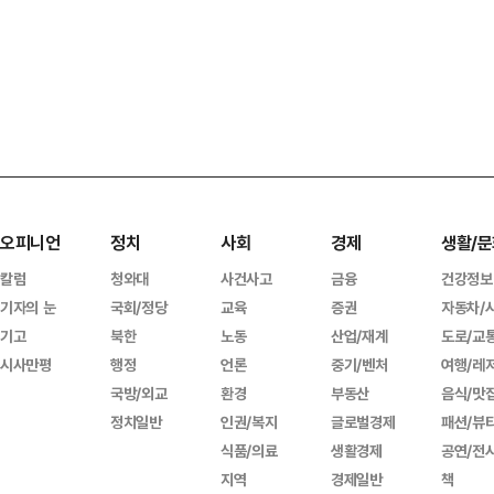
오피니언
정치
사회
경제
생활/문
칼럼
청와대
사건사고
금융
건강정보
기자의 눈
국회/정당
교육
증권
자동차/
기고
북한
노동
산업/재계
도로/교
시사만평
행정
언론
중기/벤처
여행/레
국방/외교
환경
부동산
음식/맛
정치일반
인권/복지
글로벌경제
패션/뷰
식품/의료
생활경제
공연/전
지역
경제일반
책