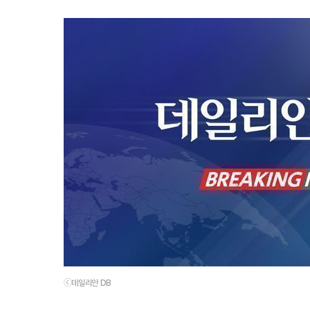
ⓒ데일리안 DB