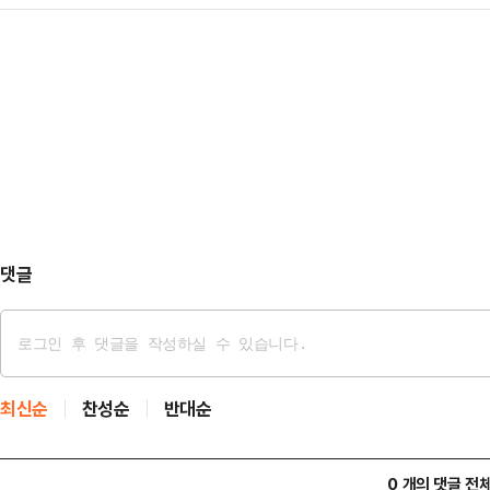
가 김 여사 대면조사와 관련해 "이뤄
정이다. 특검법 상 현직 공무원은 
입원 직후 과호흡 …
계에 따르면 민 특검은 이날 서울 
통상 특검팀 내에서 행정 사무와 지
만나 "김 여사 측에서 별도로 연락이 
하는 역할로, 특검팀 운영에 관한 내
은 김 여사가 지병으로 입원한 것에 
사관으로 재직하면서 …
"특검보 임명이 되면 (조사 방향을)
검은 지난 15일 특별검사보 후보자 
보는 …
댓글
최신순
찬성순
반대순
0 개의 댓글 전