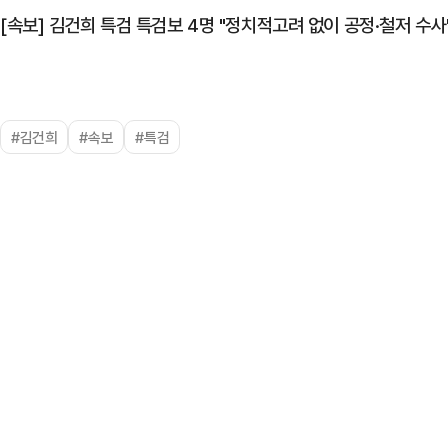
[속보] 김건희 특검 특검보 4명 "정치적고려 없이 공정·철저 수사
#김건희
#속보
#특검