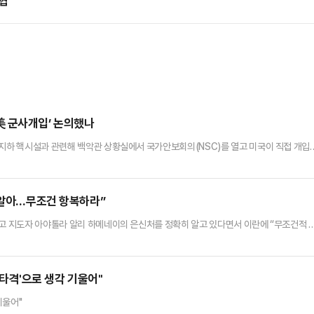
협"
美 군사개입’ 논의했나
 지하 핵시설과 관련해 백악관 상황실에서 국가안보회의(NSC)를 열고 미국이 직접 개입
 군사개입 쪽으로 가닥을 잡아가고 있는 것이 아니냐는 관측이 나온다.미 CNN방송 등에
0분가량 진행됐다고 밝혔다. 이번 회의에서는 이스라엘과 이란의 충돌 격화 및 중동 위기
하거나 이스라엘을 적극 지원함으로써 미국이 분쟁에 직접 개입하는 방…
히 알아…무조건 항복하라”
최고 지도자 아야톨라 알리 하메네이의 은신처를 정확히 알고 있다면서 이란에 “무조건적 
함께 사실상 이란의 정 교체를 위한 군사작전에 나서는 것 아니냐는 관측이 나온다.영국
의 소셜미디어(SNS) 트루스소셜을 통해 “우리는 이른바 ‘최고 지도자’가 어디에 숨어 있
서 안전할 것이다. 우리는 적어도 지금은 그를 제거(살해)하지 …
 타격'으로 생각 기울어"
기울어"