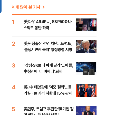
세계 많이 본 기사
1
美 다우 464P↓, S&P500·나
스닥도 동반 하락
2
美 원정출산 전면 차단…트럼프,
'출생시민권 금지' 행정명령 서명
3
"삼성·SK보다 싸게 달라"…애플,
中창신에 '더 비싸다' 퇴짜
4
美, 中 태양광에 ‘이중 철퇴’…폴
리실리콘 가격 하한에 15% 관세
5
美민주, 트럼프 후원한 韓기업 정