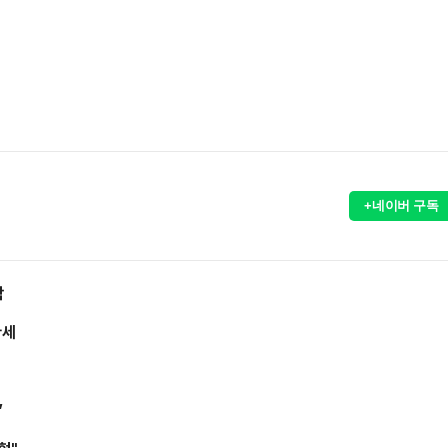
+네이버 구독
락
관세
”