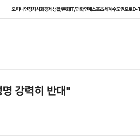
오피니언
정치
사회
경제
생활/문화
IT/과학
연예
스포츠
세계
수도권
포토
D-
성명 강력히 반대"