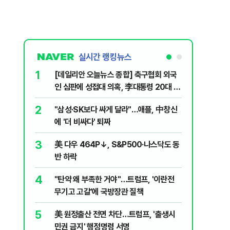
실시간 랭킹뉴스
1
6
[데일리안 오늘뉴스 종합] 축구협회 외국
"아빠, 
인 심판에 성접대 의혹, 李대통령 20대 지
640마력
지율 하락 의식했나, 삼전닉스 올인은 금
2
7
"삼성·SK보다 싸게 달라"…애플, 中창신
"오세훈이
물, SK하이닉스 프리마켓 시초가 논란 재
에 '더 비싸다' 퇴짜
반영"…
점화, 김민석 "과반 승리 가능성 99%" 등
3
8
美 다우 464P↓, S&P500·나스닥도 동
병력난 우
반 하락
투입…중
4
9
"탄약 왜 부족한 거야"…트럼프, '이란전
오세훈 '
무기고 고갈'에 국방장관 질책
된 '민주
5
10
美 원정출산 전면 차단…트럼프, '출생시
형소법·
민권 금지' 행정명령 서명
령 앞 남