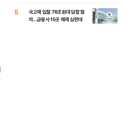
세제개편 해법은
질
5
10
국고채 입찰 76조원대 담합 혐
美민
의…금융사 15곳 제재 심판대
면 
제
는