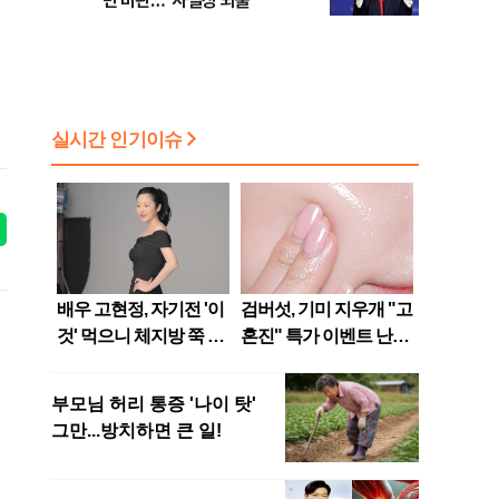
면 비판…"사실상 뇌물"