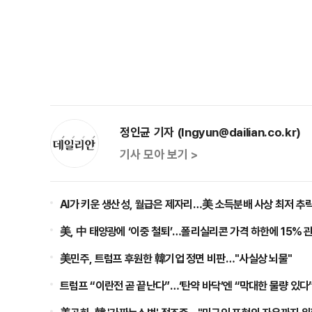
정인균 기자 (Ingyun@dailian.co.kr)
기사 모아 보기 >
AI가 키운 생산성, 월급은 제자리…美 소득분배 사상 최저 추
美, 中 태양광에 ‘이중 철퇴’…폴리실리콘 가격 하한에 15% 
美민주, 트럼프 후원한 韓기업 정면 비판…"사실상 뇌물"
트럼프 “이란전 곧 끝난다”…‘탄약 바닥’엔 “막대한 물량 있다