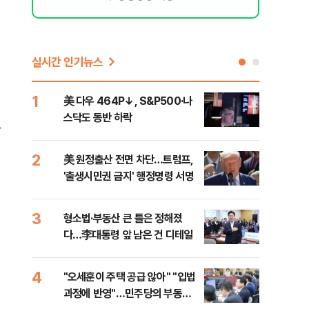
실시간 인기뉴스
1
6
美 다우 464P↓, S&P500·나
오세
스닥도 동반 하락
죄에
.
혹'
2
7
美 원정출산 전면 차단…트럼프,
근거
'출생시민권 금지' 행정명령 서명
신천
3
8
형소법·부동산 큰 틀은 정해졌
"삼
다…李대통령 앞 남은 건 디테일
中창
4
9
"오세훈이 주택 공급 않아" "입법
"탄
과정에 반영"…민주당의 부동산
'이