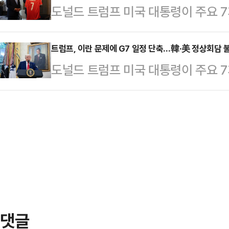
도널드 트럼프 미국 대통령이 주요 7
캐내내스키스에서 의장국인 캐나다의 
일본, 유럽연합(EU)과 연쇄 정상
했던 러시아를 쫓아낸 것은 매우 큰 
프 대통령은 16일(현지시간) G7 
트럼프, 이란 문제에 G7 일정 단축…韓·美 정상회담 
다면 우크라이나 전쟁을 일어나지 않
도널드 트럼프 미국 대통령이 주요 7
시 캐내내스키스에서 의장국인 캐나다
의의 전신인 G8 정상회의 참여국이었
기 귀국할 예정이다.AP통신에 따르면
회담 직전 그는 취재진에게 “카니 
크라이나 영토였던 …
령이 캐나다에서 조기에 귀국하기로 
할 예정”이라며 “나는 관세주의자다
관 대변인은 소셜미디어(SNS) 엑스
성명을 통해 “트럼프 대통령과 카니 
워싱턴 DC로 복귀해 이스라엘과 이
국제 정세 …
정”이라고 설명했다.트럼프 대통령은 
정이었으나 귀국 일정을 하루 앞당겼
한국의 이재명 대통…
댓글