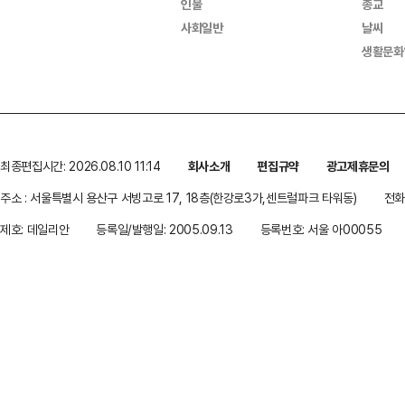
인물
종교
사회일반
날씨
생활문화
최종편집시간: 2026.08.10 11:14
회사소개
편집규약
광고제휴문의
주소 : 서울특별시 용산구 서빙고로 17, 18층(한강로3가,센트럴파크 타워동)
전화 
제호: 데일리안
등록일/발행일: 2005.09.13
등록번호: 서울 아00055