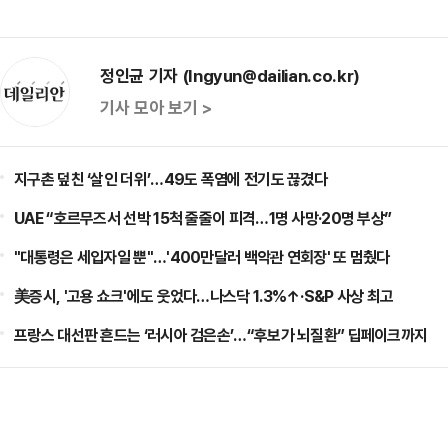
정인균 기자 (Ingyun@dailian.co.kr)
기사 모아 보기 >
지구촌 덮친 ‘살인 더위’…49도 폭염에 전기도 끊겼다
UAE “호르무즈서 선박 15척 줄줄이 피격…1명 사망·20명 부상”
"대통령은 세입자일 뿐"…'400만달러 백악관 연회장' 또 멈췄다
美증시, '고용 쇼크'에도 웃었다…나스닥 1.3%↑·S&P 사상 최고
프랑스 대선판 흔드는 ‘러시아 검은손’…“후보가 뇌질환” 딥페이크까지