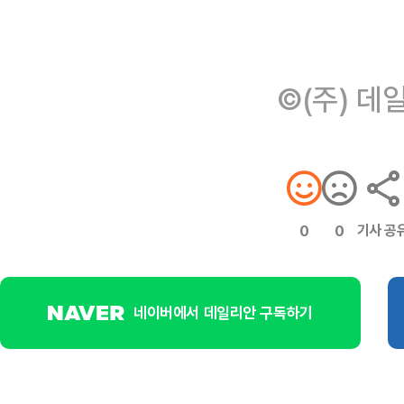
©(주) 데
기사 공
0
0
네이버에서 데일리안 구독하기