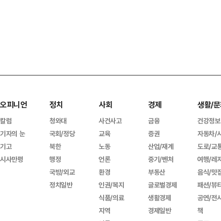
오피니언
정치
사회
경제
생활/문
칼럼
청와대
사건사고
금융
건강정보
기자의 눈
국회/정당
교육
증권
자동차/
기고
북한
노동
산업/재계
도로/교
시사만평
행정
언론
중기/벤처
여행/레
국방/외교
환경
부동산
음식/맛
정치일반
인권/복지
글로벌경제
패션/뷰
식품/의료
생활경제
공연/전
지역
경제일반
책