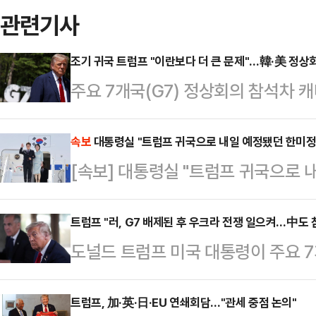
관련기사
조기 귀국 트럼프 "이란보다 더 큰 문제"…韓·美 정상
주요 7개국(G7) 정상회의 참석차 
령이 “큰일이 생겼다”며 조기 귀국했
정상회담은 무산됐다.AFP통신에 
속보
대통령실 "트럼프 귀국으로 내일 예정됐던 한미정
[속보] 대통령실 "트럼프 귀국으로
16일(현지시간) 트럼프 대통령이 
과 이란의 휴전을 고려하고 있다”고 
트럼프 "러, G7 배제된 후 우크라 전쟁 일으켜…中도
은 소셜미디어(SNS) 트루스소셜을
도널드 트럼프 미국 대통령이 주요 7
좋겠지만 마크롱 대통령의 발언은 사
국가들이 러시아를 G7에서 배제한 
아무것도 모른다. …
트럼프 대통령은 16일(현지시간) G
트럼프, 加·英·日·EU 연쇄회담…"관세 중점 논의"