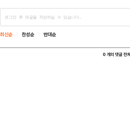
최신순
찬성순
반대순
0 개의 댓글 전