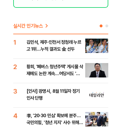
실시간 인기뉴스
1
6
김민석, 제주·인천서 정청래 누르
폐기
고 1위…누적 결과도 金 선두
60
2
7
황희, '폐버스 청년주택' 게시물 삭
"정
제에도 논란 계속…여당서도 '내
도 
로남불' 비판
원 
지
3
8
[인사] 광명시, 8월 11일자 정기
보험
인사 단행
른 
4
9
李, '20·30 민심' 확보에 분주…
고수
국민의힘, '청년 지지' 사수 위해
27