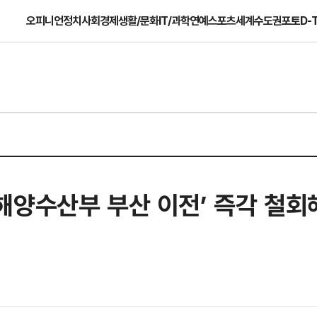
오피니언
정치
사회
경제
생활/문화
IT/과학
연예
스포츠
세계
수도권
포토
D-
해양수산부 부산 이전’ 즉각 철회