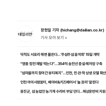
장현일 기자 (hichang@dailian.co.kr)
기사 모아 보기 >
덕적도 서포리 해변 물든다…'주섬주섬 음악회' 15일 개막
“영종 정전 재발 막는다”…354억 송전선 증설·해저망 구축
"섬마을까지 찾아간 뷰티복지"…인천, 민·관·학 상생 모델 확
인천 아이사랑꿈터, 베이비&키즈페어서 '놀 권리' 알린다
옹진군, 섬 농업인 농기계 수리비 부담 던다…해상운반비 지원