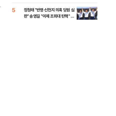
李 견제 사활
라
5
10
정청래 "반명·신천지 의혹 당원 심
[속
판" 송영길 "이제 조희대 탄핵" 김
선거
민석 "대체불가 민주당"
리