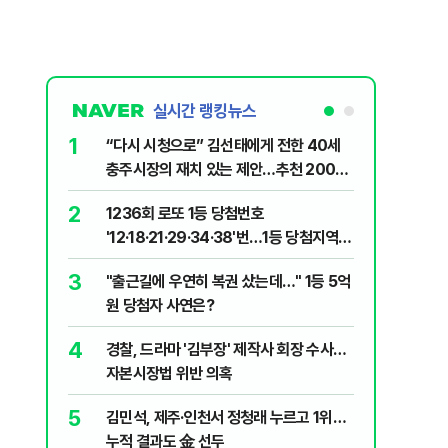
실시간 랭킹뉴스
1
6
“다시 시청으로” 김선태에게 전한 40세
"정청래,
충주시장의 재치 있는 제안…추천 2000
말라"…친
개
격돌
2
7
1236회 로또 1등 당첨번호
장애인 밀
'12·18·21·29·34·38'번…1등 당첨지역
심도 실형
어디?
3
8
"출근길에 우연히 복권 샀는데…" 1등 5억
"우리가 
원 당첨자 사연은?
다" 허지
4
9
경찰, 드라마 '김부장' 제작사 회장 수사…
정청래 "
자본시장법 위반 의혹
길 "이제
민주당"
5
10
김민석, 제주·인천서 정청래 누르고 1위…
최악의 
누적 결과도 金 선두
낮 최고 