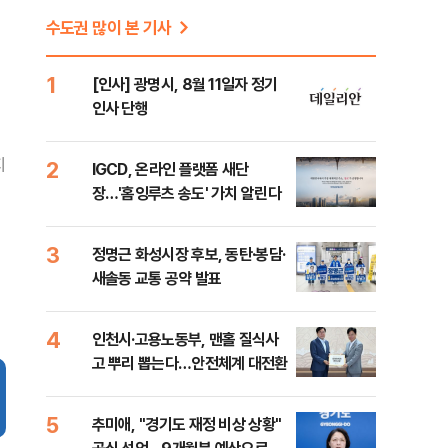
수도권 많이 본 기사
1
[인사] 광명시, 8월 11일자 정기
인사 단행
지
2
IGCD, 온라인 플랫폼 새단
장…'홈잉루츠 송도' 가치 알린다
3
정명근 화성시장 후보, 동탄·봉담·
새솔동 교통 공약 발표
4
인천시·고용노동부, 맨홀 질식사
고 뿌리 뽑는다…안전체계 대전환
5
추미애, "경기도 재정 비상 상황"