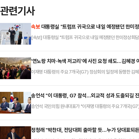
관련기사
속보
대통령실 "트럼프 귀국으로 내일 예정됐던 한미정
[속보] 대통령실 "트럼프 귀국으로 내일 예정됐던 한미정상회담
'연노랑 치마·녹색 저고리'에 사진 요청 쇄도…김혜경
이재명 대통령의 주요 7개국(G7) 정상회의 일정에 동행한 김혜
국인 캐나다의 한 리셉션 행사에서 연노랑 치마에 녹색 저고리 
다.대통령실에 따르면 김 여사는 공식일정 첫째 날인 16일(현
의 전통 한복을 입고 등장했다.대통령실 핵심 관계자는 이날 캐
송언석 "이 대통령, G7 참석…외교적 성과 도출되길 
나 "(이 대통령 부부가…
송언석 국민의힘 원내대표가 "이재명 대통령의 주요 7개국(G
밝혔다.송언석 원내대표는 17일 서울 여의도 국회에서 열린 취
무대이기도 하지만, 도널드 트럼프 미국 대통령이 6년 만에 G
프 대통령을 대하는 기조가 6년 전과는 완전히 달라졌다는 분석
정청래 "박찬대, 전당대회 출마할 듯…누가 당대표되든
정상 외교 흐름을 잘…