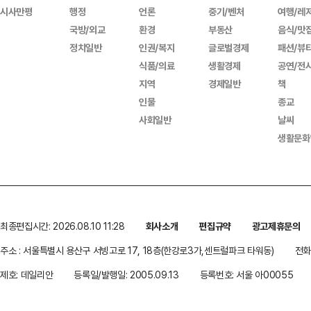
시사만평
행정
언론
중기/벤처
여행/레
국방/외교
환경
부동산
음식/맛
정치일반
인권/복지
글로벌경제
패션/뷰
식품/의료
생활경제
공연/전
지역
경제일반
책
인물
종교
사회일반
날씨
생활문화
최종편집시간: 2026.08.10 11:28
회사소개
편집규약
광고제휴문의
주소 : 서울특별시 용산구 서빙고로 17, 18층(한강로3가,센트럴파크 타워동)
전화 
제호: 데일리안
등록일/발행일: 2005.09.13
등록번호: 서울 아00055