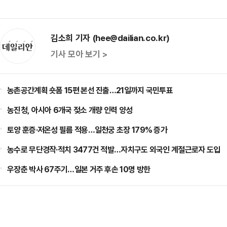
김소희 기자 (hee@dailian.co.kr)
기사 모아 보기 >
농촌공간계획 숏폼 15편 본선 진출…21일까지 국민투표
농진청, 아시아 6개국 젖소 개량 인력 양성
토양 훈증·저온성 필름 적용…일천궁 초장 179% 증가
농수로 무단경작·적치 3477건 적발…자치구도 외국인 계절근로자 도입
우장춘 박사 67주기…일본 거주 후손 10명 방한