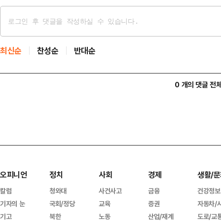
최신순
찬성순
반대순
0 개의 댓글 전
오피니언
정치
사회
경제
생활/문
칼럼
청와대
사건사고
금융
건강정보
기자의 눈
국회/정당
교육
증권
자동차/
기고
북한
노동
산업/재계
도로/교