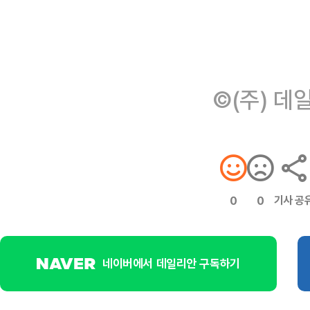
©(주) 데
기사 공
0
0
네이버에서 데일리안 구독하기