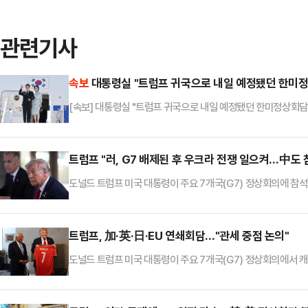
관련기사
속보
대통령실 "트럼프 귀국으로 내일 예정됐던 한미정
[속보] 대통령실 "트럼프 귀국으로 내일 예정됐던 한미정상회담
트럼프 "러, G7 배제된 후 우크라 전쟁 일으켜…中도
도널드 트럼프 미국 대통령이 주요 7개국(G7) 정상회의에 참
로이터통신에 따르면 트럼프 대통령은 16일(현지시간) G7 
의 마크 카니 총리와 만나 “과거 G8에 속했던 러시아를 쫓아낸
나 전쟁을 일어나지 않았다”고 지적했다.러시아는 G7 정상회의
트럼프, 加·英·日·EU 연쇄회담…"관세 중점 논의"
가 우크라이나 영토였던 …
도널드 트럼프 미국 대통령이 주요 7개국(G7) 정상회의에서 캐
터통신에 따르면 트럼프 대통령은 16일(현지시간) G7 정상
다의 마크 카니 총리와 가장 먼저 만났다. 회담 직전 그는 취재