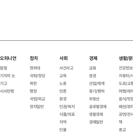
오피니언
정치
사회
경제
생활/문
칼럼
청와대
사건사고
금융
건강정보
기자의 눈
국회/정당
교육
증권
자동차/
기고
북한
노동
산업/재계
도로/교
시사만평
행정
언론
중기/벤처
여행/레
국방/외교
환경
부동산
음식/맛
정치일반
인권/복지
글로벌경제
패션/뷰
식품/의료
생활경제
공연/전
지역
경제일반
책
인물
종교