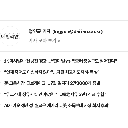
정인균 기자 (Ingyun@dailian.co.kr)
기사 모아 보기 >
北 미사일에 ‘신냉전 경고’…“한미일 vs 북중러 충돌구도 짙어진다”
“언제 죽어도 이상하지 않다”…이란 최고지도자 ‘위독설’
美 고용시장 '급브레이크'…7월 일자리 2만3000개 증발
“우크라에 정유시설 얻어맞은 러…韓정제유 3만t 긴급 수혈”
AI가 키운 생산성, 월급은 제자리…美 소득분배 사상 최저 추락