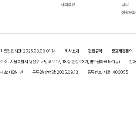
사회일반
날씨
생활문화
최종편집시간: 2026.08.08 01:14
회사소개
편집규약
광고제휴문의
주소 : 서울특별시 용산구 서빙고로 17, 18층(한강로3가,센트럴파크 타워동)
전화 
제호: 데일리안
등록일/발행일: 2005.09.13
등록번호: 서울 아00055