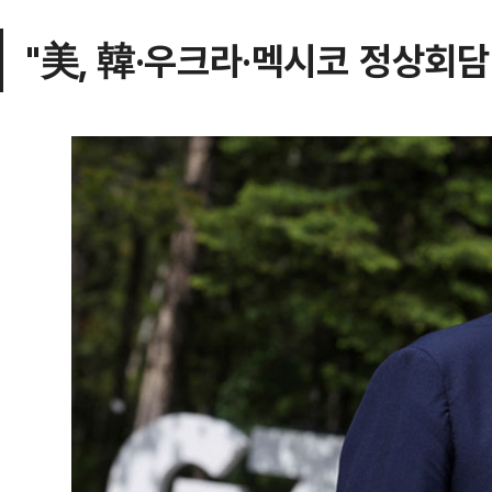
"美, 韓·우크라·멕시코 정상회담