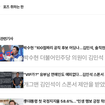
포즈 취하는 한
관련기사
박수현 "100점짜리 공직 후보 어딨나…김민석, 솔직한
박수현 더불어민주당 의원이 김민석
앞두고 불거진 불법정치자금 제공자와
'아빠 찬스', 중국 칭화대 석사학위 
“VIP가?” 유부남 연예인도 예외없다…김인석 스폰서
개그맨 김인석이 스폰서 제안을 받
100점짜리 공직 후보자가 있다고 
난 14일 자신의 소셜미디어(SNS)에 
은 16일 YTN라디오 '뉴스파이팅'
하신다고요? 제대로 보고 오신 거 맞
李대통령 첫 국정지지율 58.6%…"민생 행보 긍정 작
솔직하게, 객관적으로 국민에게 (의