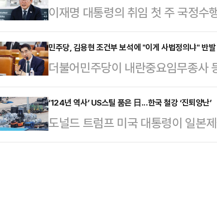
이재명 대통령의 취임 첫 주 국정수행
시지)을 공개했다.공개된 메시지에는 
다"며 "(인사청문회를) 그렇게 했을
론조사 결과가 나왔다.16일 리얼미
이전시로, 고액의 스폰서를 필요로 
확하게 이야기를…
일 무선 100% ARS 방식으로 조사
민주당, 김용현 조건부 보석에 "이게 사법정의냐" 반발
전문 에이전트’라는 소개 글이 담겨 있
더불어민주당이 내란중요임무종사 등
국정수행 지지도에 대해 응답자 58.6
에게 호감을 가지셔서 연락을 드리게
장관이 법원으로부터 보석 허가를 받
답했다. '잘 모름'이라고 답한 응답
자 하는데,…
줄줄이 풀려나는 것이 사법정의냐"
‘124년 역사’ US스틸 품은 日...한국 철강 ‘진퇴양난’
2900선 돌파 등 경제 지표 개선 
도널드 트럼프 미국 대통령이 일본제
은 16일 논평에서 "법원이 김용현 
체 간담회 등 대외 경제 행보, 추경 
글로벌 철강시장의 지형이 요동치고 
특별검사들의 수사를 믿고 기다릴 수
이 일본 품에 안긴 가운데 미 시장을
형사합의25부(지귀연 부장판사)는
있는 양상이다.16일 철강업계에 따
구속기소 된 김 전 장관에 대해 직권
일본 매각이 공식화되면서 한국 철강
을 내렸다. 윤석열 전 …