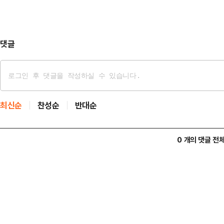
있다.트럼프 대통령은 지난 13일(현
용하는 행정명령에 서명했다. 조 바
을 사실상 뒤집은 …
댓글
최신순
찬성순
반대순
0 개의 댓글 전