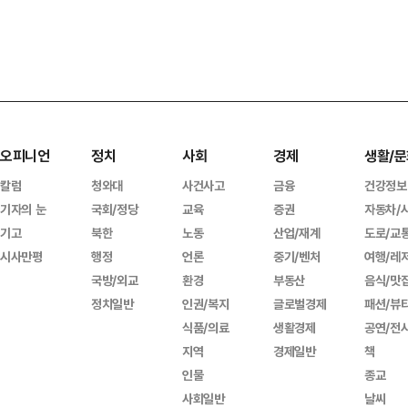
오피니언
정치
사회
경제
생활/문
칼럼
청와대
사건사고
금융
건강정보
기자의 눈
국회/정당
교육
증권
자동차/
기고
북한
노동
산업/재계
도로/교
시사만평
행정
언론
중기/벤처
여행/레
국방/외교
환경
부동산
음식/맛
정치일반
인권/복지
글로벌경제
패션/뷰
식품/의료
생활경제
공연/전
지역
경제일반
책
인물
종교
사회일반
날씨