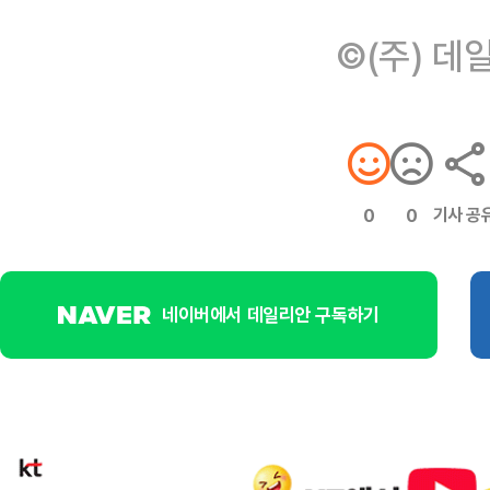
©(주) 데
기사 공
0
0
네이버에서 데일리안 구독하기