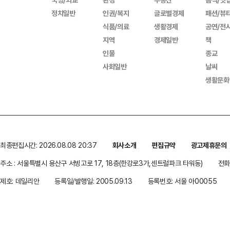
정치일반
인권/복지
글로벌경제
패션/뷰
식품/의료
생활경제
공연/전
지역
경제일반
책
인물
종교
사회일반
날씨
생활문화
최종편집시간: 2026.08.08 20:37
회사소개
편집규약
광고제휴문의
주소 : 서울특별시 용산구 서빙고로 17, 18층(한강로3가,센트럴파크 타워동)
전화 
제호: 데일리안
등록일/발행일: 2005.09.13
등록번호: 서울 아00055