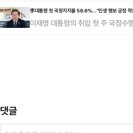
선고를 내리기에 앞서 '내란종식'을 
이전시로, 고액의 스폰서를 필요로 
같다.”탁월한 대…
로 인수위원회 없이 출범한 새 정부인
李대통령 첫 국정지지율 58.6%…"민생 행보 긍정 작
전문 에이전트’라는 소개 글이 담겨 있
이재명 대통령의 취임 첫 주 국정수행
에 대한 인선도 신속하다.친명(친이
에게 호감을 가지셔서 연락을 드리게
론조사 결과가 나왔다.16일 리얼미
원은 이재명 대통령 인선 기준의 핵심을
자 하는데,…
일 무선 100% ARS 방식으로 조사
정성호 의원은 지난 12일 라디오에서
국정수행 지지도에 대해 응답자 58.6
가'라는 질문에 "유능함이 검증된 인
답했다. '잘 모름'이라고 답한 응답
된다는 것…
2900선 돌파 등 경제 지표 개선 
체 간담회 등 대외 경제 행보, 추경 
댓글