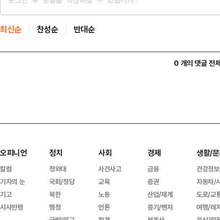
최신순
찬성순
반대순
0 개의 댓글 전
오피니언
정치
사회
경제
생활/문
칼럼
청와대
사건사고
금융
건강정보
기자의 눈
국회/정당
교육
증권
자동차/
기고
북한
노동
산업/재계
도로/교
시사만평
행정
언론
중기/벤처
여행/레
국방/외교
환경
부동산
음식/맛