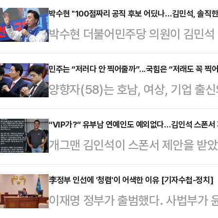
박수현 "100점짜리 공직 후보 어딨나…김민석, 솔직한
박수현 더불어민주당 의원이 김민석
앞두고 불거진 불법정치자금 제공자와
'아빠 찬스', 중국 칭화대 석사학위 
민주는 “저러다 안 찍어줄까”...국힘은 “저래도 꼭 찍어
양향자(58)는 호남, 여상, 기업 출
100점짜리 공직 후보자가 있다고 
이력에 하나 더 추가할, 다른 유력 
은 16일 YTN라디오 '뉴스파이팅'
다. 현재 대한민국에서 조국당만 빼고
“VIP가?” 유부남 연예인도 예외없다…김인석 스폰서
솔직하게, 객관적으로 국민에게 (의
개그맨 김인석이 스폰서 제안을 받
이준석의 개혁신당을 전후에 몸담은 
다"며 "(인사청문회를) 그렇게 했을
난 14일 자신의 소셜미디어(SNS)에 
하는 두 당의 차이를 그녀는 이렇게
확하게 이야기를…
하신다고요? 제대로 보고 오신 거 맞
李정부 인선에 '청렴'이 어색한 이유 [기자수첩-정치]
갑자기 선거에서 외면할까 막연한 두
이재명 정부가 출범했다. 사법부가 
시지)을 공개했다.공개된 메시지에는 
는 지지자가 막상 선거에서는 꼭 찍