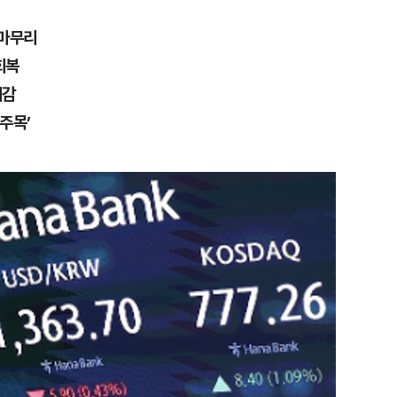
 마무리
회복
대감
주목’
1
[데일리안 오늘뉴스 종합] 축
인 심판에 성접대 의혹, 李대통
지율 하락 의식했나, 삼전닉스
2
"삼성·SK보다 싸게 달라"…애
물, SK하이닉스 프리마켓 시초
에 '더 비싸다' 퇴짜
점화, 김민석 "과반 승리 가능성
3
美 다우 464P↓, S&P500
반 하락
4
"탄약 왜 부족한 거야"…트럼프
무기고 고갈'에 국방장관 질책
5
美 원정출산 전면 차단…트럼프
민권 금지' 행정명령 서명