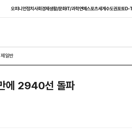
오피니언
정치
사회
경제
생활/문화
IT/과학
연예
스포츠
세계
수도권
포토
D-
경제일반
 만에 2940선 돌파