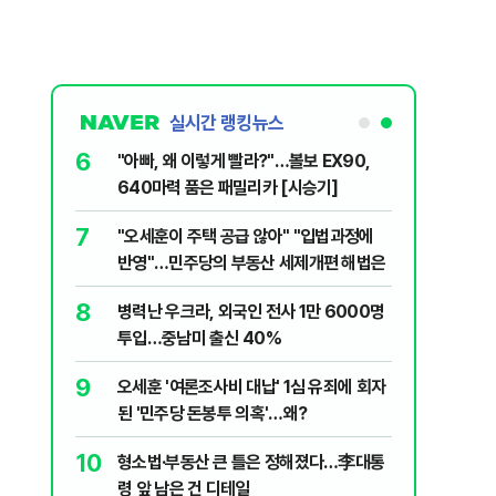
실시간 랭킹뉴스
6
구협회 외국
"아빠, 왜 이렇게 빨라?"…볼보 EX90,
령 20대 지
640마력 품은 패밀리카 [시승기]
 올인은 금
7
플, 中창신
"오세훈이 주택 공급 않아" "입법과정에
가 논란 재
반영"…민주당의 부동산 세제개편 해법은
 99%" 등
8
·나스닥도 동
병력난 우크라, 외국인 전사 1만 6000명
투입…중남미 출신 40%
9
, '이란전
오세훈 '여론조사비 대납' 1심 유죄에 회자
된 '민주당 돈봉투 의혹'…왜?
10
, '출생시
형소법·부동산 큰 틀은 정해졌다…李대통
령 앞 남은 건 디테일