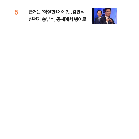
세제
5
10
근거는 '적절한 때'에?…김민석
美 
신천지 승부수, 공세에서 방어로
은 