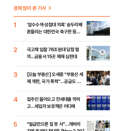
경제 많이 본 기사
1
'압수수색·성접대 의혹' 송두리째
흔들리는 대한민국 축구판 등
[8/7(금) 데일리안 출근길 뉴스]
2
국고채 입찰 76조원대 담합 혐
의…금융사 15곳 제재 심판대
3
[오늘 부동산] 오세훈 “부동산 세
제 개편, 국가 폭력”…공급도 정
부와 온도차
4
집주인 들어오고 전세대출 막히
고…세입자 보호책은 어디에
5
“월급만으론 집 못 사”…레버리