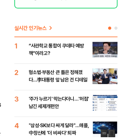
실시간 인기뉴스
1
6
“사관학교 통합이 쿠데타 예방
美 
책”이라고?
스닥
2
7
형소법·부동산 큰 틀은 정해졌
“월
다…李대통령 앞 남은 건 디테일
지에
3
8
'주가 누르기' 막는다더니…'허점'
미일
3
남긴 세제개편안
로 
4
9
"삼성·SK보다 싸게 달라"…애플,
"오
는
中창신에 '더 비싸다' 퇴짜
과정