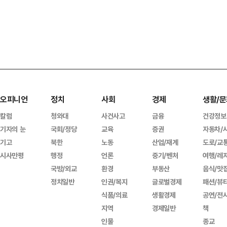
오피니언
정치
사회
경제
생활/문
칼럼
청와대
사건사고
금융
건강정보
기자의 눈
국회/정당
교육
증권
자동차/
기고
북한
노동
산업/재계
도로/교
시사만평
행정
언론
중기/벤처
여행/레
국방/외교
환경
부동산
음식/맛
정치일반
인권/복지
글로벌경제
패션/뷰
식품/의료
생활경제
공연/전
지역
경제일반
책
인물
종교