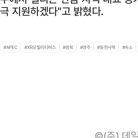
극 지원하겠다"고 밝혔다.
#APEC
#XR모빌리티버스
#경북
#경주
#동천사택
#숙소
©(주) 데