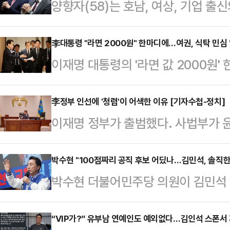
양향자(58)는 호남, 여상, 기업 출
이력에 하나 더 추가할, 다른 유력 
다. 현재 대한민국에서 조국당만 빼고
李대통령 "라면 2000원" 한마디에…여권, 식탁 민심
이재명 대통령의 '라면 값 2000원
이준석의 개혁신당을 전후에 몸담은 
있다. 정부는 대통령 주재 비상경제
하는 두 당의 차이를 그녀는 이렇게
시동을 걸었다. 이 대통령은 전통시장
李정부 인선에 '청렴'이 어색한 이유 [기자수첩-정치]
갑자기 선거에서 외면할까 막연한 두
이재명 정부가 출범했다. 사법부가 
심' 행보를 이어가고 있다. 국무총리
는 지지자가 막상 선거에서는 꼭 찍
선고를 내리기에 앞서 '내란종식'을 
자청한 것도 이례적이라는 평가다.1
같다.”탁월한 대…
로 인수위원회 없이 출범한 새 정부인
박수현 "100점짜리 공직 후보 어딨나…김민석, 솔직한
'현장 정공법'에 나서면서 여권의 주
박수현 더불어민주당 의원이 김민석
에 대한 인선도 신속하다.친명(친이
는 '현장 중심' 기조로 재편되고 있다
앞두고 불거진 불법정치자금 제공자와
원은 이재명 대통령 인선 기준의 핵심을
은 25%에 …
'아빠 찬스', 중국 칭화대 석사학위 
“VIP가?” 유부남 연예인도 예외없다…김인석 스폰서
정성호 의원은 지난 12일 라디오에서