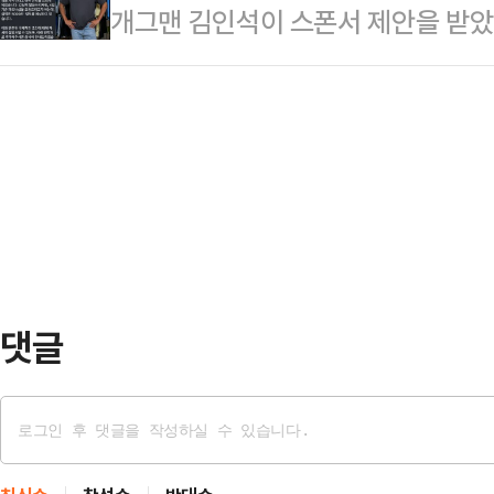
개그맨 김인석이 스폰서 제안을 받
100점짜리 공직 후보자가 있다고 
가'라는 질문에 "유능함이 검증된 인
난 14일 자신의 소셜미디어(SNS)에 
은 16일 YTN라디오 '뉴스파이팅'
된다는 것…
하신다고요? 제대로 보고 오신 거 맞
솔직하게, 객관적으로 국민에게 (의
시지)을 공개했다.공개된 메시지에는 
다"며 "(인사청문회를) 그렇게 했을
이전시로, 고액의 스폰서를 필요로 
확하게 이야기를…
전문 에이전트’라는 소개 글이 담겨 있
에게 호감을 가지셔서 연락을 드리게
자 하는데,…
댓글