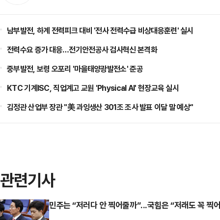
남부발전, 하계 전력피크 대비 '전사 전력수급 비상대응훈련' 실시
전력수요 증가 대응…전기안전공사 검사혁신 본격화
중부발전, 보령 오포리 '마을태양광발전소' 준공
KTC 기계ISC, 직업계고 교원 'Physical AI' 현장교육 실시
김정관 산업부 장관 "美 과잉생산 301조 조사 발표 이달 말 예상"
관련기사
민주는 “저러다 안 찍어줄까”...국힘은 “저래도 꼭 찍어