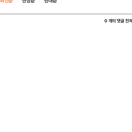
최신순
찬성순
반대순
0 개의 댓글 전