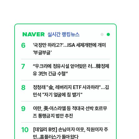
실시간 랭킹뉴스
6
놀이장서 구렁
'국장만 하라고?'…ISA 세제개편에 개미
'부글부글'
7
문가가 경고한
“우크라에 정유시설 얻어맞은 러…韓정제
유 3만t 긴급 수혈”
8
 외치자…與
정청래 "金, 레버리지 ETF 사과하라"…김
하라"
민석 "자기 얼굴에 침 뱉기"
9
통령과 1년
이란, 美·이스라엘 등 적대국 선박 호르무
즈 통행금지 법안 추진
10
분기배당…추
[데일리 B컷] 손님이자 이웃, 직원이자 주
민...홈플러스가 돌아왔다