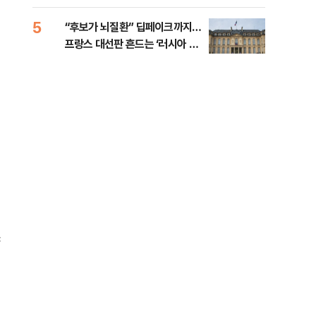
췄다
5
10
“후보가 뇌질환” 딥페이크까지…
호르
프랑스 대선판 흔드는 ‘러시아 검
경파
은손’