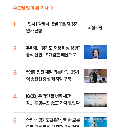
수도권 많이 본 기사
1
[인사] 광명시, 8월 11일자 정기
인사 단행
반
2
추미애, "경기도 재정 비상 상황"
공식 선언…9개월분 예산으로 민
생사업 중단
3
“영종 정전 재발 막는다”…354
억 송전선 증설·해저망 구축
4
IGCD, 온라인 플랫폼 새단
장…'홈잉루츠 송도' 가치 알린다
5
안민석 경기도교육감, '편한 교복