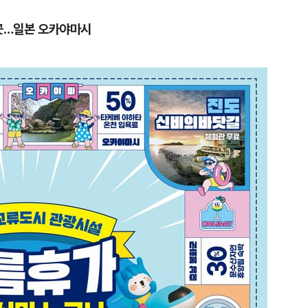
5곳…일본 오카야마시
1
[속보] '길이 1.5m' 안동 물
이 출몰…한때 시민 대피 소동
2
"편해서 매일 신었는데"...전
'크록스'의 숨은 위험
3
송영길·김민석, '조희대 탄핵'
법사위원들 "즉시 대법관 제청
4
박지원이 본 호남 당심…"李대
함께한 김민석에 갈 것"
5
SK하이닉스, 주당 375원 
가 주주환원책 3분기 발표