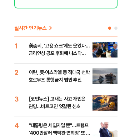
실시간 인기뉴스
1
6
美증시, '고용 쇼크'에도 웃었다…
[인
금리인상 공포 후퇴에 나스닥
인사
1.3%↑
2
7
이란, 美·이스라엘 등 적대국 선박
"아
호르무즈 통행금지 법안 추진
철 
데일
3
8
[코인뉴스] 고래는 사고 개인은
[단
관망…비트코인 엇갈린 신호
1%
4
9
"대통령은 세입자일 뿐"…트럼프
美 
'400만달러 백악관 연회장' 또 멈
일자