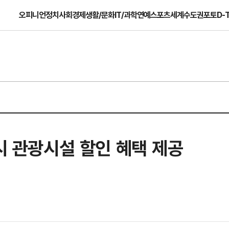
오피니언
정치
사회
경제
생활/문화
IT/과학
연예
스포츠
세계
수도권
포토
D-
도시 관광시설 할인 혜택 제공