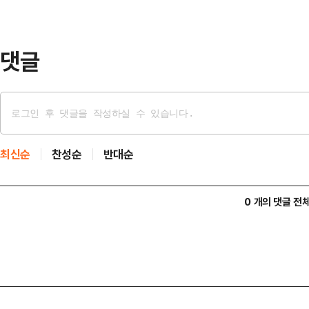
래 의혹에 대해 '벌금 등을 우선 변
명한 데 대해 "벌금…
댓글
최신순
찬성순
반대순
0 개의 댓글 전