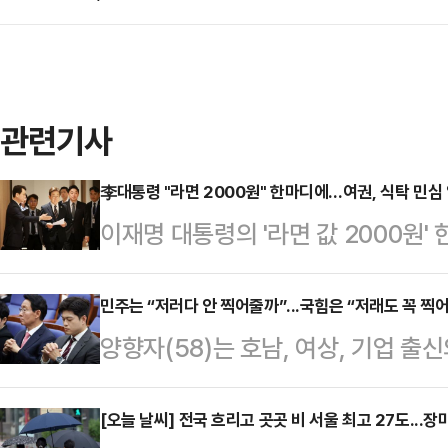
관련기사
李대통령 "라면 2000원" 한마디에…여권, 식탁 민심
이재명 대통령의 '라면 값 2000원
있다. 정부는 대통령 주재 비상경제
시동을 걸었다. 이 대통령은 전통시장
민주는 “저러다 안 찍어줄까”...국힘은 “저래도 꼭 찍어
양향자(58)는 호남, 여상, 기업 출
심' 행보를 이어가고 있다. 국무총리
이력에 하나 더 추가할, 다른 유력 
자청한 것도 이례적이라는 평가다.1
다. 현재 대한민국에서 조국당만 빼고
[오늘 날씨] 전국 흐리고 곳곳 비 서울 최고 27도...
'현장 정공법'에 나서면서 여권의 주