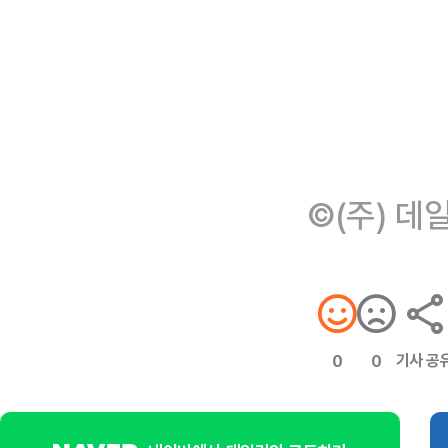
©(주) 데
기사 공
0
0