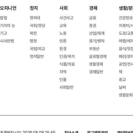
오피니언
정치
사회
경제
생활/문
칼럼
청와대
사건사고
금융
건강정보
기자의 눈
국회/정당
교육
증권
자동차/
기고
북한
노동
산업/재계
도로/교
시사만평
행정
언론
중기/벤처
여행/레
국방/외교
환경
부동산
음식/맛
정치일반
인권/복지
글로벌경제
패션/뷰
식품/의료
생활경제
공연/전
지역
경제일반
책
인물
종교
사회일반
날씨
생활문화
최종편집시간: 2026.08.06 15:45
회사소개
광고제휴문의
개인정보