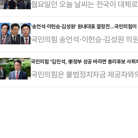
월요일인 오늘 날씨는 전국이 대체로
이준석의 개혁신당을 전후에 몸담은 
는 '현장 중심' 기조로 재편되고 있다
릴 전망이다. 일부 지역에는 돌풍과
하는 두 당의 차이를 그녀는 이렇게
은 25%에 …
기상청은 "전국이 흐리고 오전까지 비
'송언석·이헌승·김성원' 원내대표 결정전…국민의힘이 걷
갑자기 선거에서 외면할까 막연한 두
국민의힘 송언석·이헌승·김성원 의원
주도 등 일부 지역은 오후까지 비가
는 지지자가 막상 선거에서는 꼭 찍
고 쇄신을 이끌 원내사령탑 자리를 놓
상 강수량은 ▲서울·인천·경기, 서해5
같다.”탁월한 대…
다른 지역과 계파를 기반으로 한 만
국민의힘 "김민석, 李정부 성공 바라면 총리후보 사퇴
부 80mm 이상) ▲강원 내륙·산지 
국민의힘은 불법정치자금 제공자와의
것이란 관측이 나온다. 이와 함께 
충청권 10~60mm ▲광주·전남 20
무총리 후보자를 향해 "항간에 '전과
여부가 전당대회 시기 등에 큰 영향을
전…
공을 바란다면 본인이 어떻게 해야 
권 판도를 결정할 전초전이 될 것이란
를 압박했다.김동원 국민의힘 대변인
오후 2시 당의 새 원내대표를 선출하
감하기 어려운 대목이 한둘이 아니다.
원내대표…
을 빗대 '전과자 전성시대'라는 말이