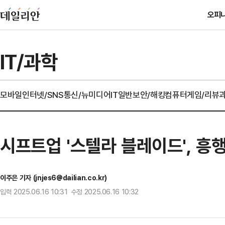
오피
IT/과학
모바일
인터넷/SNS
통신/뉴미디어
IT일반
보안/해킹
컴퓨터
게임/리뷰
시프트업 '스텔라 블레이드', 흥
이주은 기자 (jnjes6@dailian.co.kr)
입력 2025.06.16 10:31 수정 2025.06.16 10:32