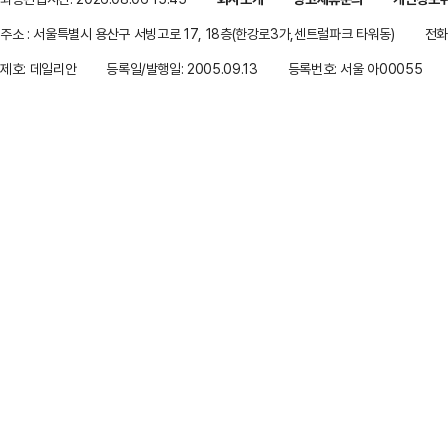
주소 : 서울특별시 용산구 서빙고로 17, 18층(한강로3가,센트럴파크 타워동)
전화 
제호: 데일리안
등록일/발행일: 2005.09.13
등록번호: 서울 아00055