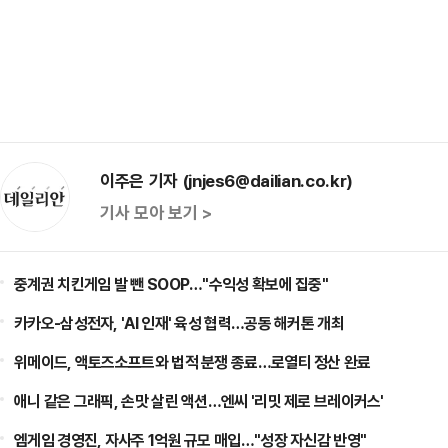
이주은 기자 (jnjes6@dailian.co.kr)
기사 모아 보기 >
중계권 치킨게임 발 뺀 SOOP…"수익성 확보에 집중"
카카오-삼성전자, 'AI 인재' 육성 협력…공동 해커톤 개최
위메이드, 액토즈소프트와 법적 분쟁 종료…로열티 정산 완료
애니 같은 그래픽, 손맛 살린 액션…엔씨 '리밋 제로 브레이커스'
엠게임 경영진, 자사주 1억원 규모 매입…"성장 자신감 반영"