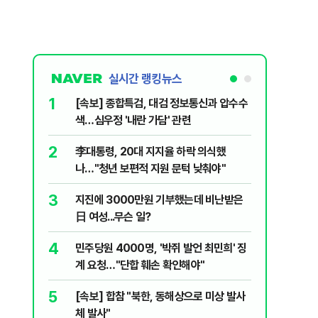
실시간 랭킹뉴스
1
6
[속보] 종합특검, 대검 정보통신과 압수수
SK하이
색…심우정 '내란 가담' 관련
초가 논란
2
7
李대통령, 20대 지지율 하락 의식했
삼전닉스
나…"청년 보편적 지원 문턱 낮춰야"
금 1조원
3
8
지진에 3000만원 기부했는데 비난받은
尹, 재선
日 여성...무슨 일?
다"…옥중
4
9
민주당원 4000명, '박쥐 발언 최민희' 징
보호종 비
계 요청…"단합 훼손 확인해야"
회 참가자
5
10
[속보] 합참 "북한, 동해상으로 미상 발사
레버리지 
체 발사"
지수로 