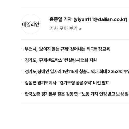
윤종열 기자 (yiyun111@dailian.co.kr)
기사 모아 보기 >
부천시, ‘보이지 않는 규제’ 걷어내는 적극행정 교육
경기도, ‘규제샌드박스’ 컨설팅·사업화 지원
경기도,장애인 일자리 1만115개 창출…역대 최대 2353억 투
김동연 경기도지사, ‘경기도형 공공주택’ 비전 발표
한국노총 경기본부 찾은 김동연, “노동 가치 인정 받고 보상 받