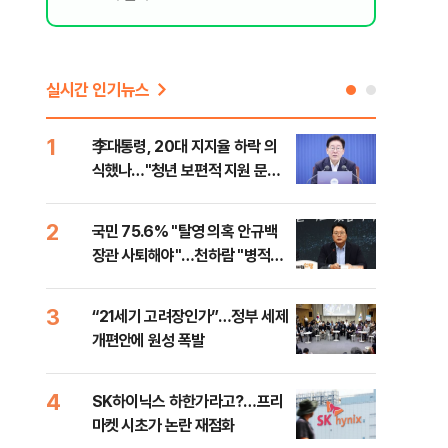
실시간 인기뉴스
1
6
李대통령, 20대 지지율 하락 의
[속
식했나…"청년 보편적 지원 문턱
상 
낮춰야"
2
7
국민 75.6% "탈영 의혹 안규백
토스
장관 사퇴해야"…천하람 "병적기
크 
록 즉각 공개하라"
3
8
“21세기 고려장인가”…정부 세제
레버
개편안에 원성 폭발
막히
4
9
SK하이닉스 하한가라고?…프리
경찰
마켓 시초가 논란 재점화
일당