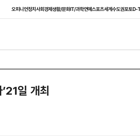
오피니언
정치
사회
경제
생활/문화
IT/과학
연예
스포츠
세계
수도권
포토
D-
’21일 개최