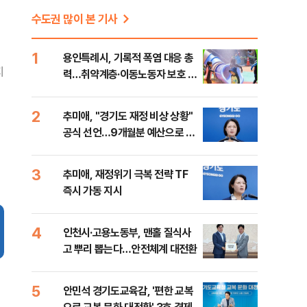
수도권 많이 본 기사
1
용인특례시, 기록적 폭염 대응 총
지
력…취약계층·이동노동자 보호 강
화
2
추미애, "경기도 재정 비상 상황"
공식 선언…9개월분 예산으로 민
생사업 중단
3
추미애, 재정위기 극복 전략 TF
즉시 가동 지시
4
인천시·고용노동부, 맨홀 질식사
고 뿌리 뽑는다…안전체계 대전환
5
안민석 경기도교육감, '편한 교복