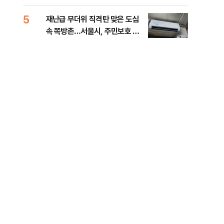
5
10
재난급 무더위 직격탄 맞은 도심
대우
속 쪽방촌…서울시, 주민보호 대
임 
책 강화 [데일리안이 간다 156]