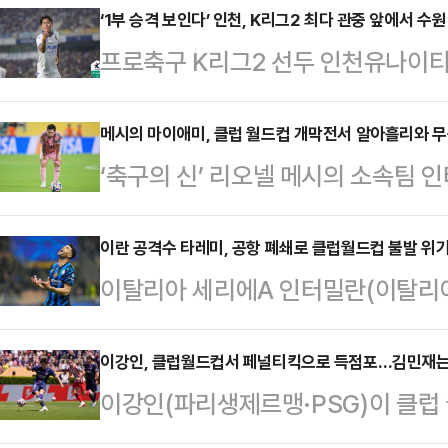
‘1부 승격 보인다’ 인천, K리그2 최다 관중 앞에서 수원
프로축구 K리그2 선두 인천유나이티
즌 1부리그 승격 가능성을 높였다.인
에서 열린 수원과의 하나은행 K리그2 
메시의 마이애미, 클럽 월드컵 개막전서 알아흘리와 
‘축구의 신’ 리오넬 메시의 소속팀 
승리했다.이날 승리로 인천은 최근 리그
흘리(이집트)와 득점없이 무승부를 
내달리며 승점 41(13승 2무 1패)을
국 플로리다주 마이애미의 하드록 스
이란 공격수 타레미, 공항 폐쇄로 클럽월드컵 불발 위
으로 벌렸다.지난 3월 1일 수원과 
이탈리아 세리에A 인터밀란(이탈리아
(FIFA) 클럽 월드컵 조별리그 A조
은 두 번째 맞대결에서도 웃으며 올 
타레미(32)가 이란과 이스라엘의 군
다.알아흘리, 포르투(포르투갈), 
국길이 막혀 2025 국제축구연맹(F
이강인, 클럽월드컵서 페널티킥으로 득점포…김민재는
된 마이애미는 안방서 알아흘리에 고
이강인(파리생제르맹·PSG)이 클럽
처했다.15일(한국시각) AP통신 등
로운 역습을 허용했지만 슈팅이 골키
을 봤다.이강인은 16일(한국시각)
라엘의 군사 충돌로 이란 내 모든 공