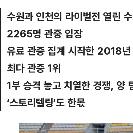
수원과 인천의 라이벌전 열린 
2265명 관중 입장
유료 관중 집계 시작한 2018년
최다 관중 1위
1부 승격 놓고 치열한 경쟁, 양
‘스토리텔링’도 한몫