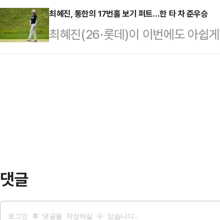
미는 전반 30분…
서 열린 2025 국제축구연맹(FIFA
최혜진, 통한의 17번홀 보기 퍼트…한 타 차 준우승
미는 14일 예정된 로스앤젤레스행 
최혜진(26·롯데)이 이번에도 아쉽게
틀레티코 마드리드(스페인)를 상대로
다.타레미는 지난 11일 이란 테헤란
일(한국시간) 미국 미시간주 벨몬트
단에 이름을 올린 이강인은 후반 25
아시아지역 …
열린 2025 미국여자프로골프(LPGA
페널티킥을 얻어내자 키커로 나서 
15언더파 273타를 적어내 단독 2
에서 골을 기록한 최초의 한국 선수로
이뤄낸 카를로타 시간다(-16, 스페인
챔피언스리그(UCL)…
오초아 인비테이셔널 이후 무려 9년 
성했다.딱 한 번의 아쉬움이 우승으
로 …
댓글