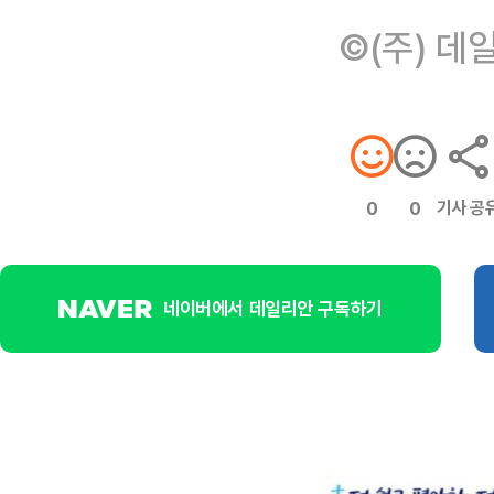
©(주) 데
기사 공
0
0
네이버에서 데일리안 구독하기