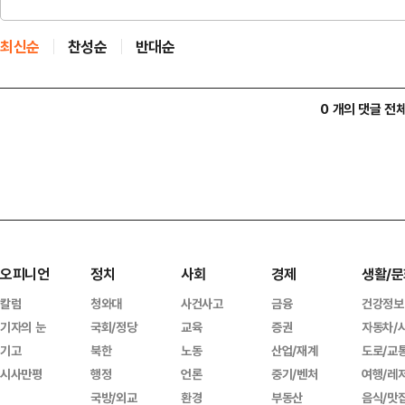
최신순
찬성순
반대순
0 개의 댓글 전
오피니언
정치
사회
경제
생활/문
칼럼
청와대
사건사고
금융
건강정보
기자의 눈
국회/정당
교육
증권
자동차/
기고
북한
노동
산업/재계
도로/교
시사만평
행정
언론
중기/벤처
여행/레
국방/외교
환경
부동산
음식/맛