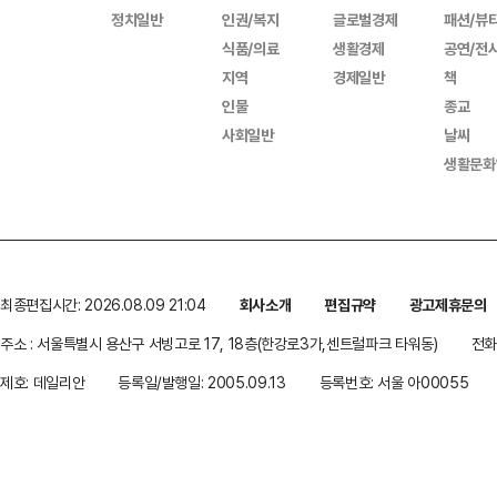
정치일반
인권/복지
글로벌경제
패션/뷰
식품/의료
생활경제
공연/전
지역
경제일반
책
인물
종교
사회일반
날씨
생활문화
최종편집시간: 2026.08.09 21:04
회사소개
편집규약
광고제휴문의
주소 : 서울특별시 용산구 서빙고로 17, 18층(한강로3가,센트럴파크 타워동)
전화 
제호: 데일리안
등록일/발행일: 2005.09.13
등록번호: 서울 아00055