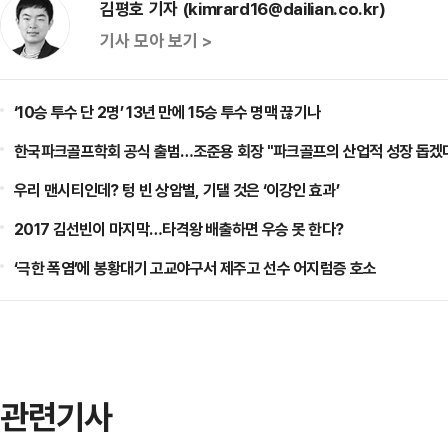
김평호 기자 (kimrard16@dailian.co.kr)
기사 모아 보기 >
‘10승 투수 단 2명’ 13년 만에 15승 투수 명맥 끊기나
한국파크골프학회 공식 출범…조준용 회장 "파크골프의 산업적 성장 돕겠
우리 맨시티인데? 텅 빈 상암벌, 기댈 것은 ‘이강인 효과’
2017 김선빈이 마지막…타격왕 배출하면 우승 못 한다?
‘극한 폭염’에 봉황대기 고교야구서 제주고 선수 어지럼증 호소
관련기사