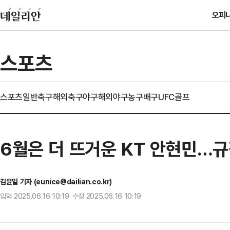
오피
스포츠
스포츠일반
축구
해외축구
야구
해외야구
농구
배구
UFC
골프
6월은 더 뜨거운 KT 안현민…규
김윤일 기자 (eunice@dailian.co.kr)
입력 2025.06.16 10:19 수정 2025.06.16 10:19