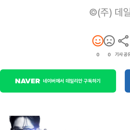
©(주) 데
기사 공
0
0
네이버에서 데일리안 구독하기