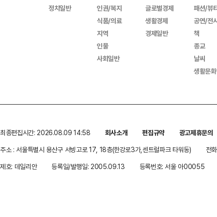
정치일반
인권/복지
글로벌경제
패션/뷰
식품/의료
생활경제
공연/전
지역
경제일반
책
인물
종교
사회일반
날씨
생활문화
최종편집시간: 2026.08.09 14:58
회사소개
편집규약
광고제휴문의
주소 : 서울특별시 용산구 서빙고로 17, 18층(한강로3가,센트럴파크 타워동)
전화 
제호: 데일리안
등록일/발행일: 2005.09.13
등록번호: 서울 아00055