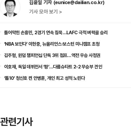
김윤일 기자 (eunice@dailian.co.kr)
기사 모아 보기 >
틀어막힌 손흥민, 2경기 연속 침묵…LAFC 극적 벼락골 승리
‘NBA 보인다’ 이현중, 뉴올리언스·보스턴 미니캠프 초청
김주형, 윈덤 챔피언십 단독 3위 점프…역전 우승 사정권
이호재, 독일 데뷔전서 ‘쾅’…다름슈타트 2-2 무승부 견인
‘톱10’ 청신호 켠 안병훈, 개인 최고 성적 노린다
관련기사