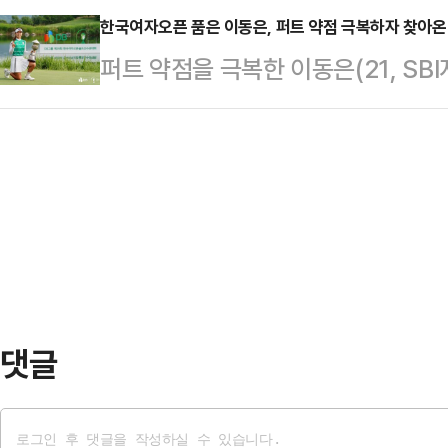
에서 열린 수원과의 하나은행 K리그2 
한국여자오픈 품은 이동은, 퍼트 약점 극복하자 찾아온 
게 실책을 연발하며 스스로 무너졌다.
퍼트 약점을 극복한 이동은(21, SB
승리했다.이날 승리로 인천은 최근 리그
한 차례 맞대결에서 5이닝 무실점 호
맛봤다.이동은은 15일 충북 음성에 
내달리며 승점 41(13승 2무 1패)을
어…
에서 열린 DB그룹 제39회 한국여자
으로 벌렸다.지난 3월 1일 수원과 
언더파 275타로 우승을 차지했다.
은 두 번째 맞대결에서도 웃으며 올 
고 상금 3억원을 획득해 기쁨이 배가
이 뒤를 이었고 황유민(-8), 그리고
다.지난해 KLPGA 투어에 데뷔한 
수…
댓글