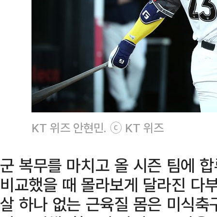
KT 위즈 안현민. ⓒ KT 위즈
군 복무를 마치고 올 시즌 팀에 
비교했을 때 몰라보게 달라진 다부
살 하나 없는 근육질 몸은 미식축