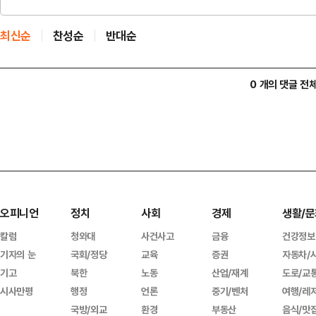
최신순
찬성순
반대순
0 개의 댓글 전
오피니언
정치
사회
경제
생활/문
칼럼
청와대
사건사고
금융
건강정보
기자의 눈
국회/정당
교육
증권
자동차/
기고
북한
노동
산업/재계
도로/교
시사만평
행정
언론
중기/벤처
여행/레
국방/외교
환경
부동산
음식/맛