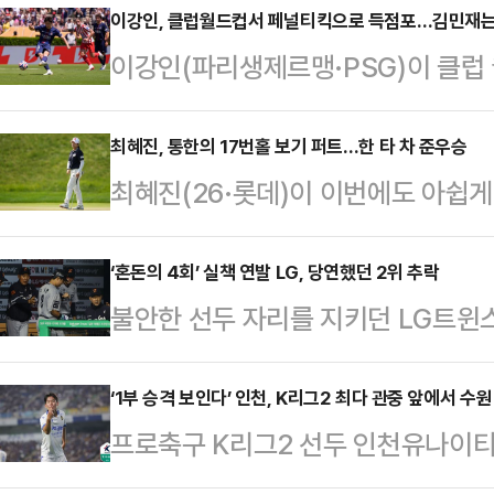
이강인, 클럽월드컵서 페널티킥으로 득점포…김민재는
이강인(파리생제르맹·PSG)이 클럽
을 봤다.이강인은 16일(한국시각)
서 열린 2025 국제축구연맹(FIFA
최혜진, 통한의 17번홀 보기 퍼트…한 타 차 준우승
최혜진(26·롯데)이 이번에도 아쉽게
틀레티코 마드리드(스페인)를 상대로
일(한국시간) 미국 미시간주 벨몬트
단에 이름을 올린 이강인은 후반 25
열린 2025 미국여자프로골프(LPGA
‘혼돈의 4회’ 실책 연발 LG, 당연했던 2위 추락
페널티킥을 얻어내자 키커로 나서 
불안한 선두 자리를 지키던 LG트윈
15언더파 273타를 적어내 단독 2
에서 골을 기록한 최초의 한국 선수로
다.LG는 15일 대전 한화생명 볼파크에
이뤄낸 카를로타 시간다(-16, 스페인
챔피언스리그(UCL)…
리그 한화와 원정 경기에서 5-10으
‘1부 승격 보인다’ 인천, K리그2 최다 관중 앞에서 수원
오초아 인비테이셔널 이후 무려 9년 
프로축구 K리그2 선두 인천유나이티
게임차 추월을 허용하며 선두 자리서 
성했다.딱 한 번의 아쉬움이 우승으
즌 1부리그 승격 가능성을 높였다.인
공동 선두로 나선 뒤 33일 만에 1위
로 …