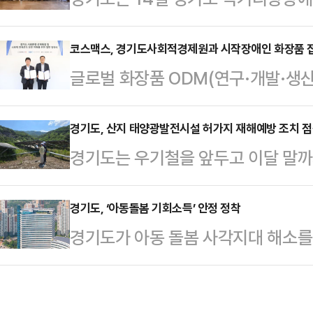
정이다.도는 이를 위해 지난 13일 
대상으로 한국문화 체험 행사를 개최
를 열고 시스템 구축 방향에 대한 
계절근로자에게 한국의 정서와 문화를
코스맥스, 경기도사회적경제원과 시작장애인 화장품 접근
난해 11월부터 지난 3월까지 진행한
글로벌 화장품 ODM(연구·개발·생산
위해 마련됐다.체험에 참가한 연천군 
수립 용역’ 결과를 바탕으로 추진할
회적경제원과 사회환경 문제해결 및
일 베트남에서 입국했으며 오는 11월
이행상황 관리까지 …
을 진행했다고 12일 밝혔다.이번 협
경기도, 산지 태양광발전시설 허가지 재해예방 조치 
다.경기도 먹거리광장은 먹거리를 주
경기도는 우기철을 앞두고 이달 말
적기업 등 사회적경제조직과 다양한
영할 수 있도록 경기도가 수원시 서
방 조치 사항을 점검한다고 13일 
하며 다양한 성장 기회를 제공할 예정이
는 불고기 만들기와 시…
산지허가지의 재해예방을 위해 산지
경기도, ‘아동돌봄 기회소득’ 안정 정착
Innovation) 인프라와 중소기업
경기도가 아동 돌봄 사각지대 해소를
수처리, 비탈면 복구현황 등을 정밀 
동반성장을 위한 상생 모델 구축에 
사업이 도입 1년여 만에 돌봄에 참여
가지 중 20개소를 점검했다.도는 
해 …
돌봄을 받는 아동 수도 5배 가까이 
9곳을 대상으로 현장에서 제대로 조