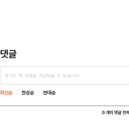
나타났다.아동돌봄 기회소득은 마을
해예방 관리에 총력을 기울인다는 
대해 매월 소정의 기회소득을 지급하
침사지 등 방재시설 설치 및 …
체당 최대 7인까지 인정되며 월 15시
만원의 기회소득이 지급된다.13일 도
116개 마을…
댓글
최신순
찬성순
반대순
0 개의 댓글 전