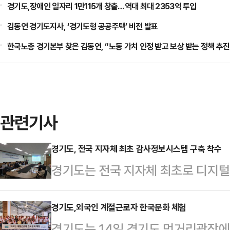
경기도,장애인 일자리 1만115개 창출…역대 최대 2353억 투입
김동연 경기도지사, ‘경기도형 공공주택’ 비전 발표
한국노총 경기본부 찾은 김동연, “노동 가치 인정 받고 보상 받는 정책 추진
관련기사
경기도, 전국 지자체 최초 감사정보시스템 구축 착수
경기도는 전국 지자체 최초로 디지털
한 ‘경기도 감사정보시스템 구축’을
는 올해 안에 시스템 개발을 완료하고
경기도,외국인 계절근로자 한국문화 체험
경기도는 14일 경기도 먹거리광장