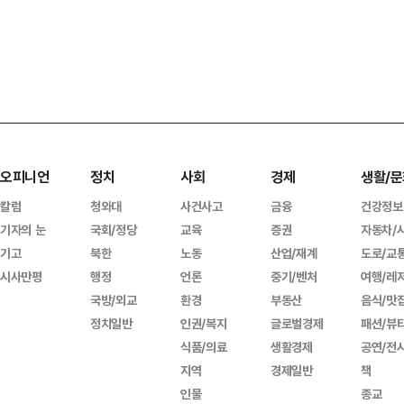
오피니언
정치
사회
경제
생활/문
칼럼
청와대
사건사고
금융
건강정보
기자의 눈
국회/정당
교육
증권
자동차/
기고
북한
노동
산업/재계
도로/교
시사만평
행정
언론
중기/벤처
여행/레
국방/외교
환경
부동산
음식/맛
정치일반
인권/복지
글로벌경제
패션/뷰
식품/의료
생활경제
공연/전
지역
경제일반
책
인물
종교