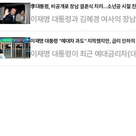
순방길에 오르는 것으로, 지난 12·
李대통령, 비공개로 장남 결혼식 치러…소년공 시절 
임기는 직전 당대표인 이재명 대통령의
이재명 대통령과 김혜경 여사의 장남
외교가 복귀하는 셈이다.이 대통령의
재명 정부 출범 후 집권여당 첫 당
식을 올렸다. 결혼식에는 이 대통령
은 도널드 트럼프 미국 대통령과의 
갖는다.만만…
하객으로 참석한 것으로 알려졌다.대
이재명 대통령 "예대차 과도" 지적했지만, 금리 인하의 
위원회 없이 출범한 국내 정치 상황을
이재명 대통령이 최근 예대금리차(대
식은 대통령 내외와 가족, 친지들이
프 대통령과의 전화 통화 이후 결심
식을 드러내면서 금융권이 가산금리 
밝혔다.결혼식에는 더불어민주당 신
에 따르면 …
중인데 대출금리는 여전히 고금리를 
대행 겸 원내대표를 비롯한 여당 지
인하를 유도하기 위한 정부의 개입이
졌다.이 대통령의 소년공 시절 친구
대출이 6조원 넘게 급증하는 등 대출
이스북에 "이재명 소년공이…
금리를 낮추는 것은 자칫 부채 관리를
다.14일 금융권에 따르면, 이 대통령