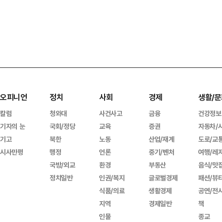
오피니언
정치
사회
경제
생활/문
칼럼
청와대
사건사고
금융
건강정보
기자의 눈
국회/정당
교육
증권
자동차/
기고
북한
노동
산업/재계
도로/교
시사만평
행정
언론
중기/벤처
여행/레
국방/외교
환경
부동산
음식/맛
정치일반
인권/복지
글로벌경제
패션/뷰
식품/의료
생활경제
공연/전
지역
경제일반
책
인물
종교