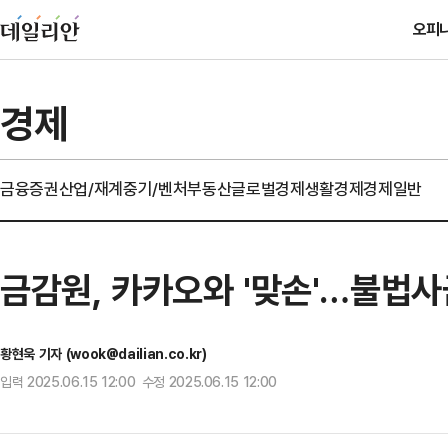
오피
경제
금융
증권
산업/재계
중기/벤처
부동산
글로벌경제
생활경제
경제일반
금감원, 카카오와 '맞손'…불법사
황현욱 기자 (wook@dailian.co.kr)
입력 2025.06.15 12:00 수정 2025.06.15 12:00