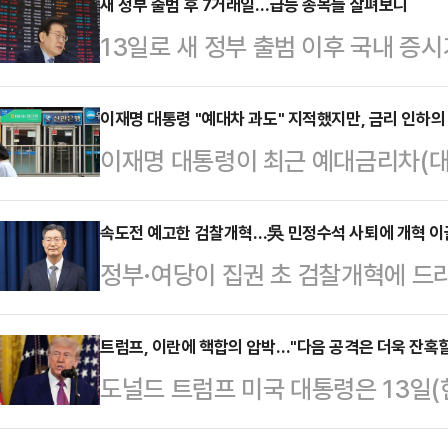
해 대통령에 보고하고, 비상 상황에 
새 정부 출범 후 7거래일…급등 종목들 살펴보니
13일로 새 정부 출범 이후 국내 증
일 낮 용산 대통령실에서 열린 안보경
니문 랠리'의 영향으로 급등한 종목들
통령은 회의에서 송 실장을 향해 "오
기대감이 반영된 우선주와 스테이블 
이재명 대통령 "예대차 과도" 지적했지만, 금리 인하의 
당히 '노가다'(막일꾼) 자리"라고
이재명 대통령이 최근 예대금리차(대
주 등이 일단 높은 상승률을 보였고,
도 핵심 측근 자리 중 하나로 손꼽히
식을 드러내면서 금융권이 가산금리 
본 정유·물류·방산주도 상승세를 타
진상 전 더불…
중인데 대출금리는 여전히 고금리를 
속도전 예고한 검찰개혁…吳 민정수석 사퇴에 개혁 이끌
4일부터 이날까지 코스피 시장에서 
정부·여당이 집권 초 검찰개혁에 드
인하를 유도하기 위한 정부의 개입이
홀딩스2우(75.63%)였다. 배당 
수장 임명을 두고 고민이 깊어질 전
대출이 6조원 넘게 급증하는 등 대출
린 영향으로 …
관이 사퇴하며 함께 검찰개혁을 이끌
트럼프, 이란에 핵합의 압박…"다음 공격은 더욱 잔혹할
금리를 낮추는 것은 자칫 부채 관리를
도널드 트럼프 미국 대통령은 13일
가피해졌단 관측이 나온다.13일 법
다.14일 금융권에 따르면, 이 대통령
한 이란을 향해 “다음 공격은 훨씬 
의 사퇴로 당초 유력하게 검토됐던 
스크포스(TF) 첫…