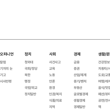
오피니언
정치
사회
경제
생활/문
칼럼
청와대
사건사고
금융
건강정보
기자의 눈
국회/정당
교육
증권
자동차/
기고
북한
노동
산업/재계
도로/교
시사만평
행정
언론
중기/벤처
여행/레
국방/외교
환경
부동산
음식/맛
정치일반
인권/복지
글로벌경제
패션/뷰
식품/의료
생활경제
공연/전
지역
경제일반
책