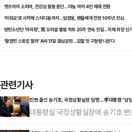
캣츠아이 소피아, 건강상 활동 중단…마농 이어 4인 체제 전환
‘미워요’로 시작해 스타디움까지…임영웅, 팬들에게 전한 10주년 진심
방탄소년단 ‘아리랑’, 英 오피셜 앨범 차트 20주 연속 진입…자체 최장 신
‘황정민 스토킹 혐의’ A씨 11일 결심공판…검찰 첫 구형량 나온다
관련기사
민변 출신 송기호, 국정상황실장 임명…李대통령 "상당
대통령실 국정상황실장에 송기호 변호
불리는 국정상황실장은 국가정보원·경