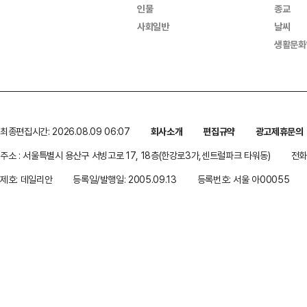
인물
종교
사회일반
날씨
생활문화
최종편집시간: 2026.08.09 06:07
회사소개
편집규약
광고제휴문의
주소 : 서울특별시 용산구 서빙고로 17, 18층(한강로3가,센트럴파크 타워동)
전화 
제호: 데일리안
등록일/발행일: 2005.09.13
등록번호: 서울 아00055