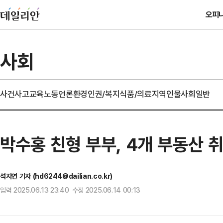
오피
사회
사건사고
교육
노동
언론
환경
인권/복지
식품/의료
지역
인물
사회일반
박수홍 친형 부부, 4개 부동산 
석지연 기자 (hd6244@dailian.co.kr)
입력 2025.06.13 23:40 수정 2025.06.14 00:13