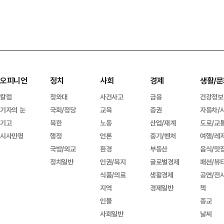
오피니언
정치
사회
경제
생활/문
칼럼
청와대
사건사고
금융
건강정보
기자의 눈
국회/정당
교육
증권
자동차/
기고
북한
노동
산업/재계
도로/교
시사만평
행정
언론
중기/벤처
여행/레
국방/외교
환경
부동산
음식/맛
정치일반
인권/복지
글로벌경제
패션/뷰
식품/의료
생활경제
공연/전
지역
경제일반
책
인물
종교
사회일반
날씨