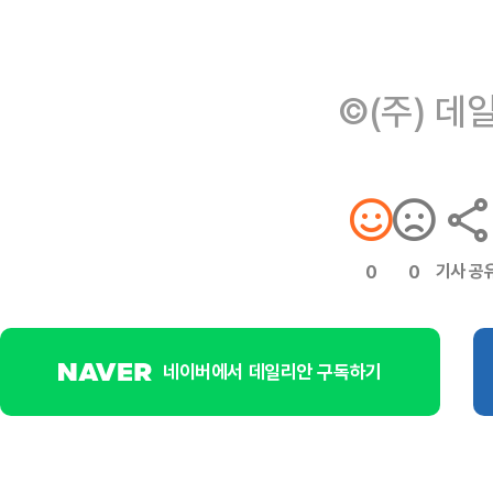
©(주) 데
기사 공
0
0
네이버에서 데일리안 구독하기