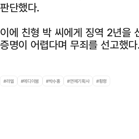
판단했다.
이에 친형 박 씨에게 징역 2년을 
증명이 어렵다며 무죄를 선고했다
#라엘
#메디아붐
#박수홍
#연예기획사
#횡령