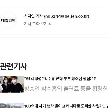
석지연 기자 (hd6244@dailian.co.kr)
기사 모아 보기 >
관련기사
“61억 횡령” 박수홍 친형 부부 항소심 쟁점은?
방송인 박수홍의 출연료 등을 횡령한
됐다.13일 서울고등법원 제7형사부
법률(횡령) 위반 혐의로 기소된 박수홍
100억대 사기 행각 벌이고 캐나다로 도피한 사업가…법