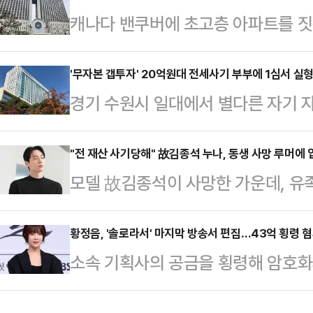
캐나다 밴쿠버에 초고층 아파트를 짓
6차 공판을 진행 중이다.앞서 박수홍 
후 해외로 도피했다가 강제 송환된 
까지 연예 기획사 라엘과 메디아붐을
서울중앙지방법원 형사합의25부(지귀
'무자본 갭투자' 20억원대 전세사기 부부에 1심서 실형
인 자금 등 총 61억7000만원을 횡
경기 수원시 일대에서 별다른 자기 
중처벌법상 사기 혐의로 기소된 건설
다.이에 검찰은 박수홍 친형에게 징
대차 보증금을 자금원으로 해 공동
고하고 보석 상태에 있던 정씨를 법
으나…
바 '무자본 갭투자' 방식으로 건물을
"전 재산 사기당해" 故김종석 누나, 동생 사망 루머에 
브리티시컬럼비아주 밴쿠버에 초고층
모델 故김종석이 사망한 가운데, 유
인 부부에게 1심 재판부가 실형을 
자자 A씨로부터 투자금 약 102억
을 밝혔다.김종석은 지난 4일 29세
형사15단독 황운서 판사는 사기 혐
터 사기 피해를 봤다는 고소…
사인은 알려지지 않았다. 그런 가운
황정음, '솔로라서' 마지막 방송서 편집…43억 횡령 
고 법정구속했다. 아내 B씨에게는 
소속 기획사의 공금을 횡령해 암호화
산됐다.이에 김종석의 누나 김 모씨
다.황 판사는 "피고인들은 자기 자본
우 황정음이 출연 중이던 예능프로그
최근 믿었던 지인에게 당한 투자 사기
대차 보증금을 돌려막…