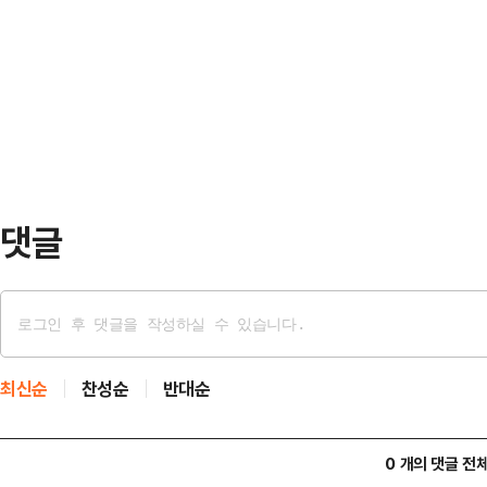
널 예능프로그램 '솔로라서' 측은 "
들어했다"며 "전 재산을 잃은 것은 
은 없고, MC 멘트를 최소화해서 방송
어려움이 생긴 상황이었다"고 밝혔다
로라서 외롭지만, 솔로라서 행복한,
과 믿었던 사람들에…
는 프로그램이다. 이날 종영을 앞둔 
방송 향방에 관심이 쏠렸었다.황정음은
한 기획사에…
댓글
최신순
찬성순
반대순
0 개의 댓글 전