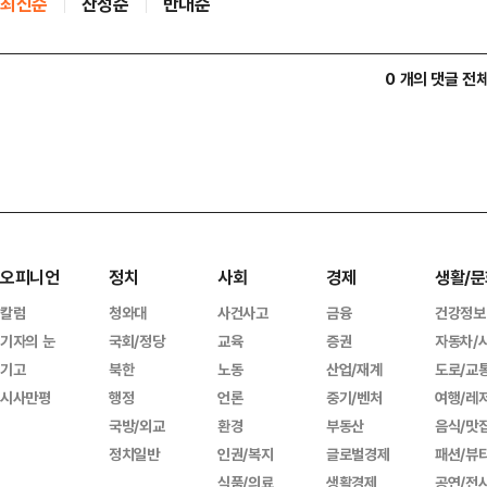
최신순
찬성순
반대순
0 개의 댓글 전
오피니언
정치
사회
경제
생활/문
칼럼
청와대
사건사고
금융
건강정보
기자의 눈
국회/정당
교육
증권
자동차/
기고
북한
노동
산업/재계
도로/교
시사만평
행정
언론
중기/벤처
여행/레
국방/외교
환경
부동산
음식/맛
정치일반
인권/복지
글로벌경제
패션/뷰
식품/의료
생활경제
공연/전