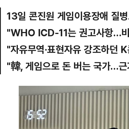
13일 콘진원 게임이용장애 질병
"WHO ICD-11는 권고사항…
"자유무역·표현자유 강조하던 K
"韓, 게임으로 돈 버는 국가…근