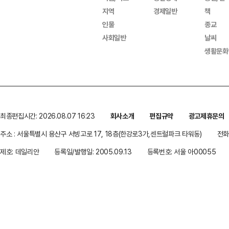
지역
경제일반
책
인물
종교
사회일반
날씨
생활문화
최종편집시간: 2026.08.07 16:23
회사소개
편집규약
광고제휴문의
주소 : 서울특별시 용산구 서빙고로 17, 18층(한강로3가,센트럴파크 타워동)
전화 
제호: 데일리안
등록일/발행일: 2005.09.13
등록번호: 서울 아00055