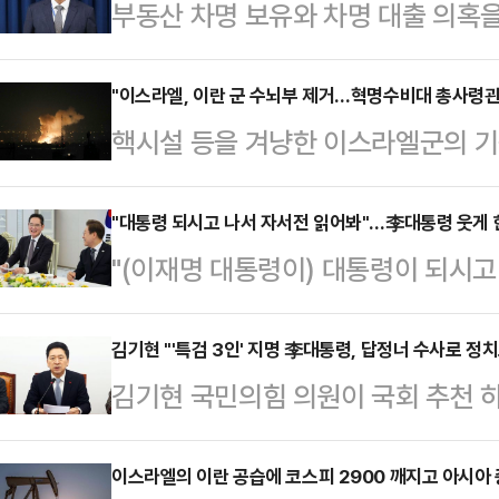
부동산 차명 보유와 차명 대출 의혹
면서 이재명 정부 출범 열흘 만에 첫
이 오 수석의 사의를 수용했으며 이
"이스라엘, 이란 군 수뇌부 제거…혁명수비대 총사령관
핵시설 등을 겨냥한 이스라엘군의 
공석이 됐다. 공직자 비리를 감시하
과 군 참모총장, 핵 과학자 2명이 
수석이 불명예 퇴진하면서 새 정부 
르면 이란 정부는 13일(현지시간)
"대통령 되시고 나서 자서전 읽어봐"…李대통령 웃게 
있다.대통령실은 오 수석이 지난 12
"(이재명 대통령이) 대통령이 되시고
인 바게리 이란군 참모총장이 사망했
다고 13일 밝혔다. 대통령실 직속 
(자서전을 읽고) 우리나라 청년들에게
란치와 페레이둔 아바시 등 이란의 
수석 선임 하루 …
오전 서울 용산 대통령실에서 열린 
김기현 "'특검 3인' 지명 李대통령, 답정너 수사로 
알리 라사드 사령관도 함께 폭사했다
김기현 국민의힘 의원이 국회 추천 하
장들의 간담회장에 웃음꽃이 피었다.
12명의 주요 군 인사들이 사망했다면
특검' 지명을 속전속결로 마친 이재명
서전을 읽어봤다고 밝히면서다.이재용
메네이의 핵심 측근인…
데간데 없고 '인치(人治)'만 난무하
이스라엘의 이란 공습에 코스피 2900 깨지고 아시아 
공헌 활동은 청소년 교육과 낙후된 (