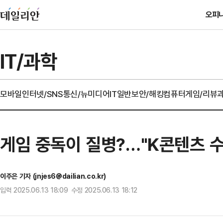
오피
IT/과학
모바일
인터넷/SNS
통신/뉴미디어
IT일반
보안/해킹
컴퓨터
게임/리뷰
게임 중독이 질병?…"K콘텐츠 수출
이주은 기자 (jnjes6@dailian.co.kr)
입력 2025.06.13 18:09 수정 2025.06.13 18:12