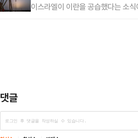
이스라엘이 이란을 공습했다는 소식
버렸다"고 비판했다.김기현 의원은 
게 할 수 있게 포커스를 맞춰서 하고
로 돌아섰다. 13일 한국거래소에 따
지명 소식을 가리켜 "'정치보복은 없
는 "(이…
전 거래일 대비 40.32포인트(1.38
지만, 역시나 '정치보복이 없다고 했더
은 시간 중국 상하이종합지수(-0.72%
울리는 상황"이라고 지적했다.그는 
콩 항셍지수(-0.70%) 등도 내리고
법을 …
고 있다. CNBC 등에 따르면 12일
월물은 미국 동부시간 기준 오후 10시
댓글