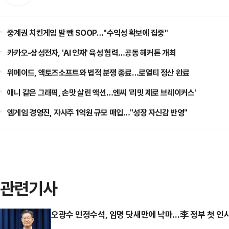
중계권 치킨게임 발 뺀 SOOP…"수익성 확보에 집중"
카카오-삼성전자, 'AI 인재' 육성 협력…공동 해커톤 개최
위메이드, 액토즈소프트와 법적 분쟁 종료…로열티 정산 완료
애니 같은 그래픽, 손맛 살린 액션…엔씨 '리밋 제로 브레이커스'
엠게임 경영진, 자사주 1억원 규모 매입…"성장 자신감 반영"
관련기사
오광수 민정수석, 임명 닷새만에 낙마…李 정부 첫 인사