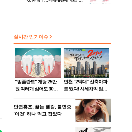
0.14%↑…세제개편에 ‘편법 주
소 이전’ 우려