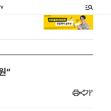
TV
원”