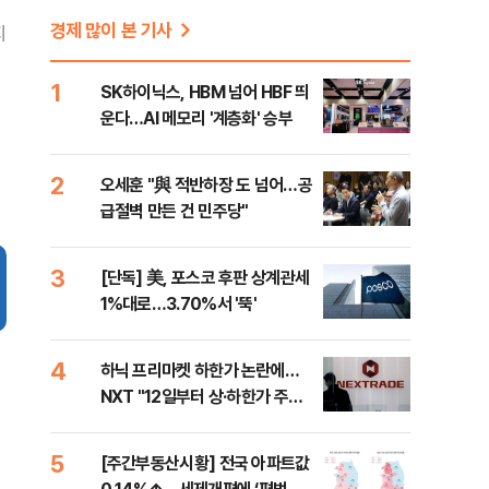
경제 많이 본 기사
지
1
SK하이닉스, HBM 넘어 HBF 띄
운다…AI 메모리 '계층화' 승부
2
오세훈 "與 적반하장 도 넘어…공
급절벽 만든 건 민주당"
3
[단독] 美, 포스코 후판 상계관세
1%대로…3.70%서 '뚝'
4
하닉 프리마켓 하한가 논란에…
NXT "12일부터 상·하한가 주문
금지"
5
[주간부동산시황] 전국 아파트값