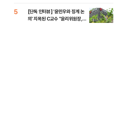
증거 수집" 지적
5
10
[단독 인터뷰] '윤민우와 징계 논
[단
중
의' 지목된 C교수 "윤리위원장,
1%
외부와 논의 잘못된 행위"