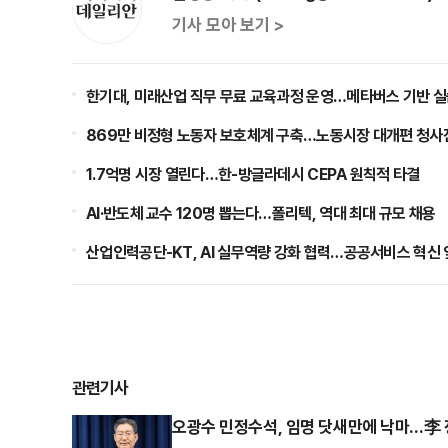
기사 모아 보기 >
한기대, 미래산업 직무 무료 교육과정 운영…메타버스 기반 실
869만 비정형 노동자 보호체계 구축…노동시장 대개편 청사
1.7억명 시장 열린다…한-방글라데시 CEPA 원칙적 타결
AI·반도체 교수 120명 뽑는다…폴리텍, 역대 최대 규모 채용
산업인력공단-KT, AI 실무역량 강화 협력…공공서비스 혁신
관련기사
오광수 민정수석, 임명 닷새만에 낙마…李 