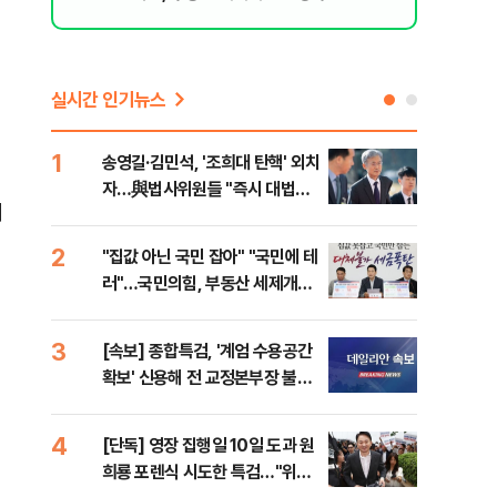
실시간 인기뉴스
1
6
송영길·김민석, '조희대 탄핵' 외치
SK
자…與법사위원들 "즉시 대법관
운다
개
제청하라"
2
7
"집값 아닌 국민 잡아" "국민에 테
이성
러"…국민의힘, 부동산 세제개편
심"
안 맹폭
거 
3
8
[속보] 종합특검, '계엄 수용공간
유용
확보' 신용해 전 교정본부장 불구
규탄
속기소
36
4
9
[단독] 영장 집행일 10일 도과 원
박지
희룡 포렌식 시도한 특검…"위법
령과