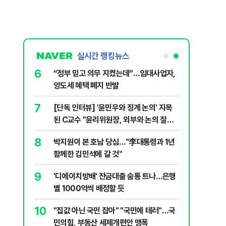
실시간 랭킹뉴스
6
문가가 경고한
“정부 믿고 의무 지켰는데”…임대사업자,
양도세 혜택 폐지 반발
7
 외치자…與
[단독 인터뷰] '윤민우와 징계 논의' 지목
하라"
된 C교수 "윤리위원장, 외부와 논의 잘못
된 행위"
8
XT "12
박지원이 본 호남 당심…"李대통령과 1년
함께한 김민석에 갈 것"
9
2018년 이
'디에이치방배' 잔금대출 숨통 트나…은행
별 1000억씩 배정할 듯
10
팅' 여배우,
"집값 아닌 국민 잡아" "국민에 테러"…국
민의힘, 부동산 세제개편안 맹폭