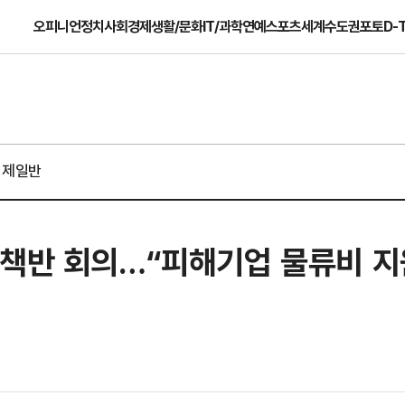
오피니언
정치
사회
경제
생활/문화
IT/과학
연예
스포츠
세계
수도권
포토
D-
경제일반
대책반 회의…“피해기업 물류비 지