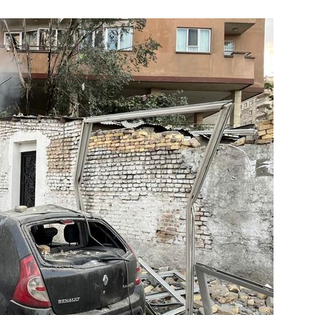
1
"편해서 매일 신었는데"...전
'크록스'의 숨은 위험
2
송영길·김민석, '조희대 탄핵'
법사위원들 "즉시 대법관 제청
3
하닉 프리마켓 하한가 논란에…N
일부터 상·하한가 주문금지"
4
[속보] 노원구 40.2도…서울, 
후 첫 40도
5
"기아차가 날 살려"…'굿 윌 헌
교통사고때 타고 있던 차는?