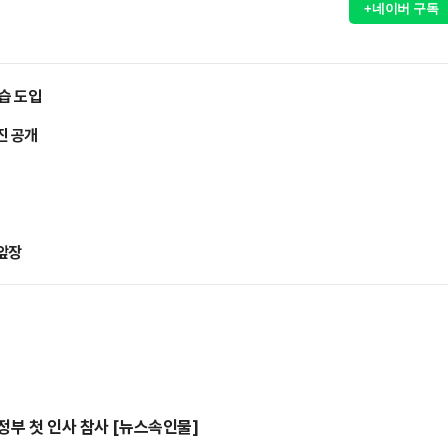
+네이버 구독
습 도입
진 공개
 앞장
정부 첫 인사 참사 [뉴스속인물]