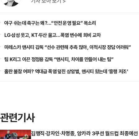
기사 모아 보기 >
야구 쉬는데 축구는 왜?…“안전 운영 필요” 목소리
LG·삼성 웃고, KT·두산 울고…폭염 변수에 희비 교차
마레스카 맨시티 감독 “선수 관련해 추측 많아, 이적시장 장담 어려워”
팀 K리그 이끈 정정용 감독 “맨시티, 차이를 만들어 내는 팀”
홀란 불참 여파? 역대급 폭염 덮친 상암벌, 맨시티 왔는데 ‘흥행 저조’
관련기사
김행직·강자인·차명종, 앙카라 3쿠션 월드컵 최종예선