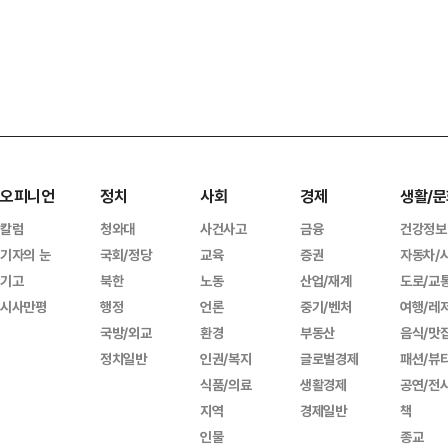
오피니언
정치
사회
경제
생활/문
칼럼
청와대
사건사고
금융
건강정보
기자의 눈
국회/정당
교육
증권
자동차/
기고
북한
노동
산업/재계
도로/교
시사만평
행정
언론
중기/벤처
여행/레
국방/외교
환경
부동산
음식/맛
정치일반
인권/복지
글로벌경제
패션/뷰
식품/의료
생활경제
공연/전
지역
경제일반
책
인물
종교