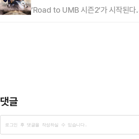
‘Road to UMB 시즌2’가 시작된
조별리그에 나선다.한편, 이번 대회의
중계되며, SOOP의 케이블 채널 KT(1
지원 프로젝트 ‘Road to UMB 
중계되며, SOOP의 케이블 채널 KT(1
고 11일 밝혔다.‘Road to UM
번), LG 헬로비전(194번), SK브
수들에게 국제대회 출전의 기회를 제
도 시청할 수 있다. 대회 생중계 일
일(일) 오전 9시, 서울 강남구 RS
단판 토너먼트 형식으로 진행되며, 6
개인전으로 치러진다. 결승 진출자 2
댓글