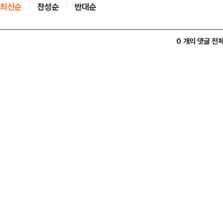
최신순
찬성순
반대순
0 개의 댓글 전