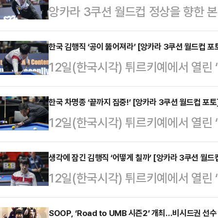
앙카라 3쿠션 월드컵 정상을 향한 본
예에서 열린 '2025 앙카라 3쿠션
남-진도군청)과 강자인(충북체육회)
한국 김행직 ‘공이 뚫어져라’ [앙카라 3쿠션 월드컵 포
12일(한국시각) 튀르키예에서 열린 ‘
다.반면 프레드릭 쿠드롱(벨기에)이
에 나선 김행직이 신중하게 샷을 준
됐고, '호치민 4강' 황봉주와 서창
차이로 2위를 차지하며 32강에 진출
한국 차명종 ‘끝까지 집중!’ [앙카라 3쿠션 월드컵 포토
다.F조 강자인은 첫 경기부터 맹타를
12일(한국시각) 튀르키예에서 열린 ‘
본선 32강 조별리그에 나선다.한편,
폴리크로노폴로스(그리스)와의 경기에
에 나선 차명종이 신중하게 다음 공을
전 세계 생중계되며, SOOP의 케이블 
조 1위를 차지했…
종은 다음 경기에서 승리하며 반전 1
생각에 잠긴 김행직 ‘어떻게 칠까’ [앙카라 3쿠션 월드
LGU+(120번), LG 헬로비전(19
12일(한국시각) 튀르키예에서 열린 ‘
은 막심 파나이아(프랑스)에게 34-
(256번)에서도 시청할 수 있다. 대
에 나선 김행직이 생각에 잠겨 있다
으나, 마지막에 샘 반 이튼(네덜란드)
를 차지하며 32강에 진출했다. 그는 
SOOP, ‘Road to UMB 시즌2’ 개최…비시드권 선
자리까지 차지했다.한편, 이번 대회의