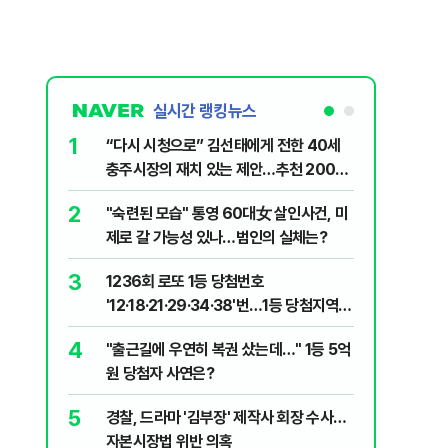
실시간 랭킹뉴스
1
6
“다시 시청으로” 김선태에게 전한 40세
김민석, 
충주시장의 재치 있는 제안…추천 2000
누적 결과
개
2
7
"숙련된 모습" 통영 60대女 살인사건, 미
"정청래,
제로 갈 가능성 있나…범인의 실체는?
말라"…친
격돌
3
8
1236회 로또 1등 당첨번호
최악의 
'12·18·21·29·34·38'번…1등 당첨지역
낮 최고 
어디?
4
9
"출근길에 우연히 복권 샀는데…" 1등 5억
‘탄약 고
원 당첨자 사연은?
색출하라
5
10
경찰, 드라마 '김부장' 제작사 회장 수사…
장애인 밀
자본시장법 위반 의혹
심도 실형