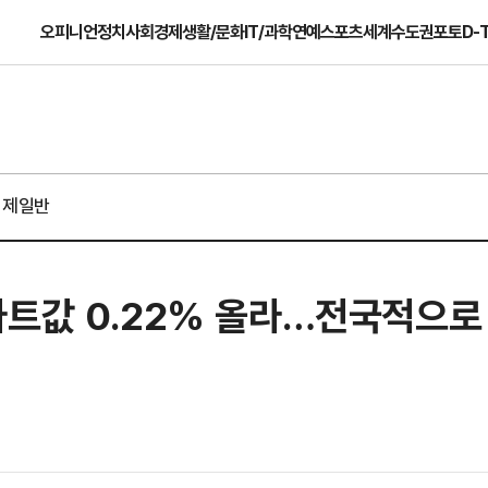
오피니언
정치
사회
경제
생활/문화
IT/과학
연예
스포츠
세계
수도권
포토
D-
경제일반
파트값 0.22% 올라…전국적으로