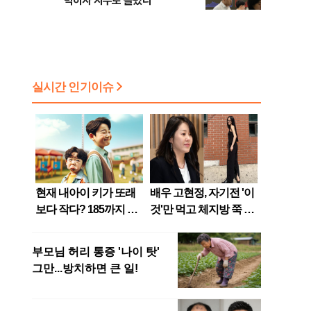
막히자 지수로 몰렸다