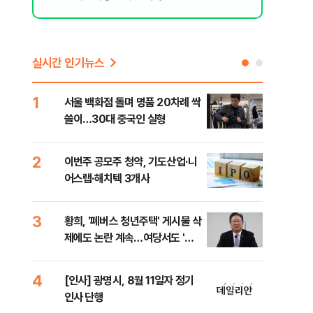
실시간 인기뉴스
1
6
서울 백화점 돌며 명품 20차례 싹
"정
쓸이…30대 중국인 실형
도 
원 
2
7
이번주 공모주 청약, 기도산업·니
李,
어스랩·해치텍 3개사
국민
李 
3
8
황희, '폐버스 청년주택' 게시물 삭
[단
제에도 논란 계속…여당서도 '내
1%
로남불' 비판
4
9
[인사] 광명시, 8월 11일자 정기
[속
인사 단행
선거