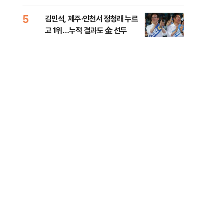
리
5
10
김민석, 제주·인천서 정청래 누르
헤그
고 1위…누적 결과도 金 선두
60
구