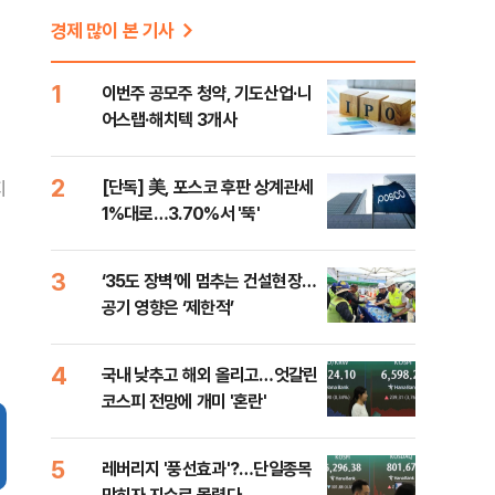
경제 많이 본 기사
1
이번주 공모주 청약, 기도산업·니
어스랩·해치텍 3개사
2
[단독] 美, 포스코 후판 상계관세
지
1%대로…3.70%서 '뚝'
3
‘35도 장벽’에 멈추는 건설현장…
공기 영향은 ‘제한적’
4
국내 낮추고 해외 올리고…엇갈린
코스피 전망에 개미 '혼란'
5
레버리지 '풍선효과'?…단일종목