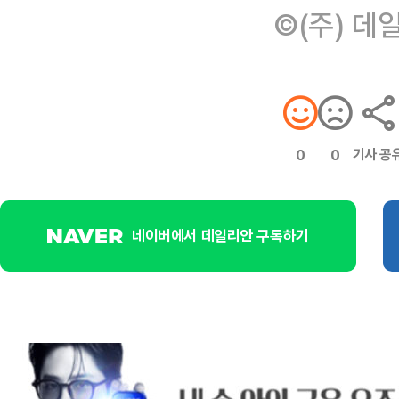
©(주) 데
기사 공
0
0
네이버에서 데일리안 구독하기