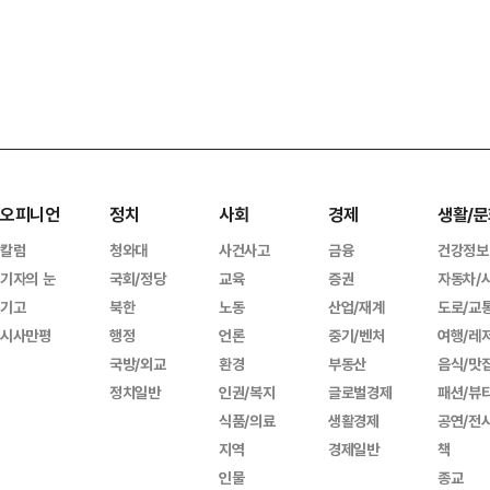
오피니언
정치
사회
경제
생활/문
칼럼
청와대
사건사고
금융
건강정보
기자의 눈
국회/정당
교육
증권
자동차/
기고
북한
노동
산업/재계
도로/교
시사만평
행정
언론
중기/벤처
여행/레
국방/외교
환경
부동산
음식/맛
정치일반
인권/복지
글로벌경제
패션/뷰
식품/의료
생활경제
공연/전
지역
경제일반
책
인물
종교