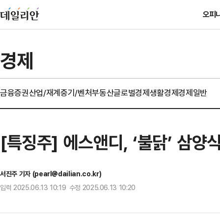
오피
경제
금융
증권
산업/재계
중기/벤처
부동산
글로벌경제
생활경제
경제일반
[특징주] 에스앤디, ‘불닭’ 삼양
서진주 기자 (pearl@dailian.co.kr)
입력 2025.06.13 10:19 수정 2025.06.13 10:20