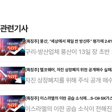
관련기사
[특징주] 풍산, "세상에서 제일 싼 방산주" 평가에 2
구리·방산업체 풍산이 13일 장 초반
따르면, 이날 오전 9시 58분 풍산은 
에 거래되고 있다. 장중 11만500
[특징주] 텔코웨어, 자진 상장폐지 위한 공개매수 실
자진 상장폐지를 위해 주식 공개 매
했다.앞서 발표된 증권가 리포트의 
코웨어 주가가 13일 장 초반 하락하
있는 것으로 풀이된다.이재광 NH투
9시 49분 코스피 시장에서 텔코웨어
[특징주] 이스라엘의 이란 공습 소식에…S-Oil·SK가
12개월 선행 평균 PER(주가수익비율
이스라엘의 이란 공습 소식이 전해진
3380원에 거래되고 있다.텔코웨어
이라 여전히 세상에서 제일 싼 방산