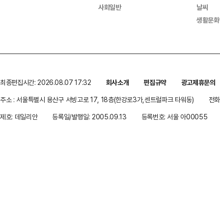
사회일반
날씨
생활문화
최종편집시간: 2026.08.07 17:32
회사소개
편집규약
광고제휴문의
주소 : 서울특별시 용산구 서빙고로 17, 18층(한강로3가,센트럴파크 타워동)
전화 
제호: 데일리안
등록일/발행일: 2005.09.13
등록번호: 서울 아00055