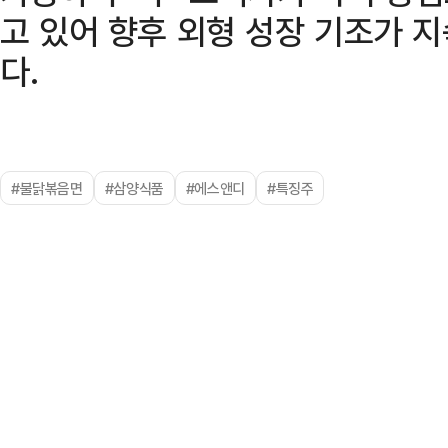
고 있어 향후 외형 성장 기조가 
다.
#불닭볶음면
#삼양식품
#에스앤디
#특징주