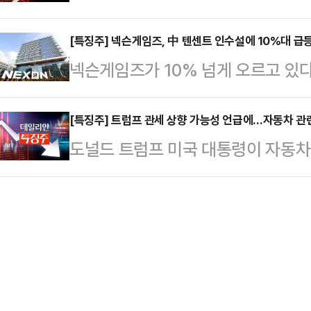
상승세를 보이고 있다.한국거래소에 따
25.24%에 해당하는 233만243
200…
장에서 S-Oil 주가는 전 거래일보다
[특징주] 넥슨게임즈, 中 텐센트 인수설에 10%대 급
지 목표 물량을 채우지 못했다.텔코웨
넥슨게임즈가 10% 넘게 오르고 있다
다.같은 시각 SK가스는 전장보다 3.
에 불과했다. 자진 상장폐지를 신
수를 검토하고 있다는 소식이 전해지
뤄지고 있다.그 밖에도 흥구석유(29.
95% 이상을 취득해야…
오전 9시 28분 현재 넥슨게임즈는 전 
[특징주] 트럼프 관세 상향 가능성 언급에…자동차 관
오름세를 보이고 있다.로이터통신에 
도널드 트럼프 미국 대통령이 자동차
만6840원에 거래되고 있다. 장 초
대한 공격을 단행했다. 이란 수도 
13일 자동차 관련주가 약세를 보이
센트가 넥슨 인수를 검토하고 있다는
…
9시 13분 코스피 시장에서 현대차는 
전일(12일) 블룸버그통신은 “텐센트
원에 거래되고 있다.같은 시각 기아는 
업자인 고 김정주 회장의 유족들과 
뤄지고 있다.트럼프 대통령은 12일
도 “텐…
에서 "자동차 노동자들을 더 보호하기