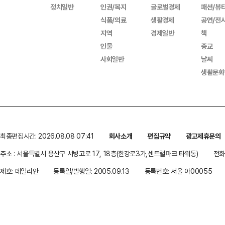
정치일반
인권/복지
글로벌경제
패션/뷰
식품/의료
생활경제
공연/전
지역
경제일반
책
인물
종교
사회일반
날씨
생활문화
최종편집시간: 2026.08.08 07:41
회사소개
편집규약
광고제휴문의
주소 : 서울특별시 용산구 서빙고로 17, 18층(한강로3가,센트럴파크 타워동)
전화 
제호: 데일리안
등록일/발행일: 2005.09.13
등록번호: 서울 아00055