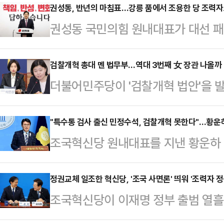
권성동, 반년의 마침표…강릉 품에서 조용한 당 조력
권성동 국민의힘 원내대표가 대선 패
침표를 찍었다. 지난해 12월 12일 
에서 원내사령탑을 맡았던 권 원내대
검찰개혁 총대 멘 법무부…역대 3번째 女 장관 나올까
더불어민주당이 '검찰개혁 법안'을 
스스로는 당의 조용한 조력자를 자처
밟을 것이란 전망이 나온다. 당내 강
지역구 강릉으로 향한다.권성동 원내
의 목소리도 나와 속도전도 예상된다
"특수통 검사 출신 민정수석, 검찰개혁 못한다"…황운하
자회견을 열어 "우리는 윤석열 정부
조국혁신당 원내대표를 지낸 황운하
라이브를 걸며 이를 진두지휘할 신임
패배를 반면교사로 삼아 성찰과 혁신
으로 유력하게 거론되는 것으로 알려
가운데 여권 지지자를 중심으로 여성
을 두고 "…
반대하는 입장을 공개적으로 밝혔다. 
정권교체 일조한 혁신당, '조국 사면론' 띄워 '조력자 정
다.12일 정치권과 법조계에 따르면
조국혁신당이 이재명 정부 출범 열흘
통' 출신이라 결코 검찰개혁을 할 수 
의원과 임은정 대전지방검찰청 부장검
나섰다. 혁신당은 6·3 대선 기간 
반복된다는 주장이다.황운하 혁신당
더불어민주당 의원, 박균택…