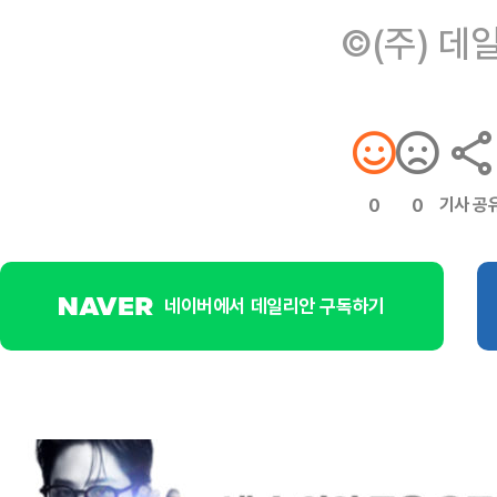
©(주) 데
기사 공
0
0
네이버에서 데일리안 구독하기