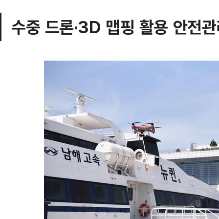
수중 드론·3D 맵핑 활용 안전관