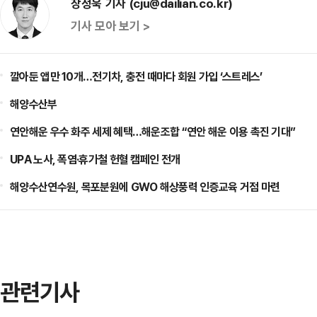
장정욱 기자 (cju@dailian.co.kr)
기사 모아 보기 >
깔아둔 앱만 10개…전기차, 충전 때마다 회원 가입 ‘스트레스’
해양수산부
연안해운 우수 화주 세제 혜택…해운조합 “연안 해운 이용 촉진 기대”
UPA 노사, 폭염·휴가철 헌혈 캠페인 전개
해양수산연수원, 목포분원에 GWO 해상풍력 인증교육 거점 마련
관련기사