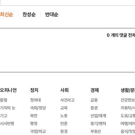
최신순
찬성순
반대순
0 개의 댓글 전
오피니언
정치
사회
경제
생활/문
칼럼
청와대
사건사고
금융
건강정보
기자의 눈
국회/정당
교육
증권
자동차/
기고
북한
노동
산업/재계
도로/교
시사만평
행정
언론
중기/벤처
여행/레
국방/외교
환경
부동산
음식/맛