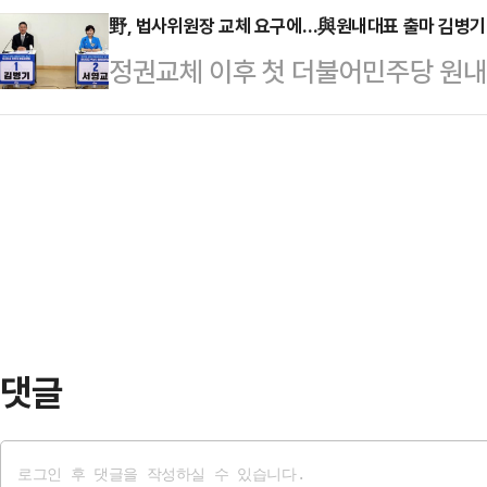
지 않았고, 민주당 선대위에 합류해
野, 법사위원장 교체 요구에…與원내대표 출마 김병기·
민정수석으로 오광수 변호사가 내정됐
정권교체 이후 첫 더불어민주당 원내
정치권에서는 민주당이 대선 기간 
에 재직한 전형적인 특수통 검사"라
원(기호순)이 민주당이 맡고 있는 
점이 도래했다는 해석이 나온다. 다
혀있는 특수통 계보다. 특수…
의힘의 요구에 응할 수 없다는 입장을
큼 이재명 대통령의 결단 가능성을 
스북에 "22대 국회가 개원했을 때 
정치권에 따르면 혁신당은 조 전 대
일"이라며 "원칙을 깨뜨려 가면서까
대표권한대행은 전날 라…
도 이유도 없다"고 밝혔다.앞서 주진
회 법사위원장 자리를 돌려주고, 법
동안 법사위원장은 행정부…
댓글