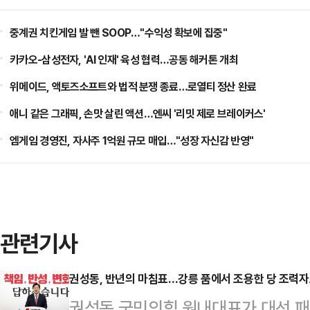
중계권 치킨게임 발 뺀 SOOP…"수익성 확보에 집중"
카카오-삼성전자, 'AI 인재' 육성 협력…공동 해커톤 개최
위메이드, 액토즈소프트와 법적 분쟁 종료…로열티 정산 완료
애니 같은 그래픽, 손맛 살린 액션…엔씨 '리밋 제로 브레이커스'
엠게임 경영진, 자사주 1억원 규모 매입…"성장 자신감 반영"
관련기사
권성동, 반년의 마침표…강릉 품에서 조용한 당 조력
권성동 국민의힘 원내대표가 대선 패