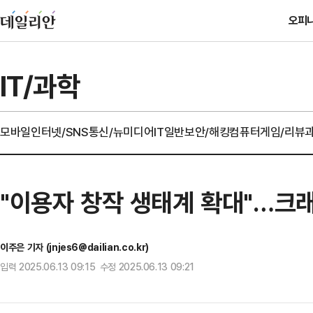
오피
IT/과학
모바일
인터넷/SNS
통신/뉴미디어
IT일반
보안/해킹
컴퓨터
게임/리뷰
"이용자 창작 생태계 확대"…크래프
이주은 기자 (jnjes6@dailian.co.kr)
입력 2025.06.13 09:15 수정 2025.06.13 09:21