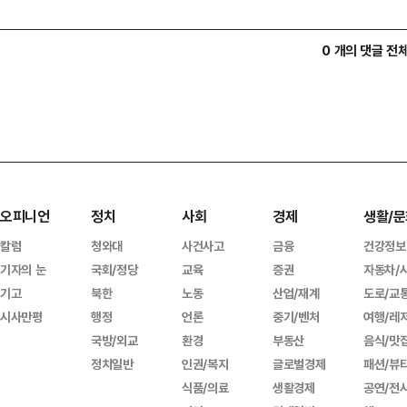
0 개의 댓글 전
오피니언
정치
사회
경제
생활/문
칼럼
청와대
사건사고
금융
건강정보
기자의 눈
국회/정당
교육
증권
자동차/
기고
북한
노동
산업/재계
도로/교
시사만평
행정
언론
중기/벤처
여행/레
국방/외교
환경
부동산
음식/맛
정치일반
인권/복지
글로벌경제
패션/뷰
식품/의료
생활경제
공연/전