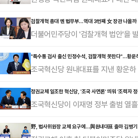
침표를 찍었다. 지난해 12월 12일 
에서 원내사령탑을 맡았던 권 원내대
검찰개혁 총대 멘 법무부…역대 3번째 女 장관 나올까
더불어민주당이 '검찰개혁 법안'을 
스스로는 당의 조용한 조력자를 자처
밟을 것이란 전망이 나온다. 당내 강
지역구 강릉으로 향한다.권성동 원내
의 목소리도 나와 속도전도 예상된다
"특수통 검사 출신 민정수석, 검찰개혁 못한다"…황운하
자회견을 열어 "우리는 윤석열 정부
조국혁신당 원내대표를 지낸 황운하
라이브를 걸며 이를 진두지휘할 신임
패배를 반면교사로 삼아 성찰과 혁신
으로 유력하게 거론되는 것으로 알려
가운데 여권 지지자를 중심으로 여성
을 두고 "…
반대하는 입장을 공개적으로 밝혔다. 
정권교체 일조한 혁신당, '조국 사면론' 띄워 '조력자 정
다.12일 정치권과 법조계에 따르면
조국혁신당이 이재명 정부 출범 열흘
통' 출신이라 결코 검찰개혁을 할 수 
의원과 임은정 대전지방검찰청 부장검
나섰다. 혁신당은 6·3 대선 기간 
반복된다는 주장이다.황운하 혁신당
더불어민주당 의원, 박균택…
지 않았고, 민주당 선대위에 합류해
野, 법사위원장 교체 요구에…與원내대표 출마 김병기·
민정수석으로 오광수 변호사가 내정됐