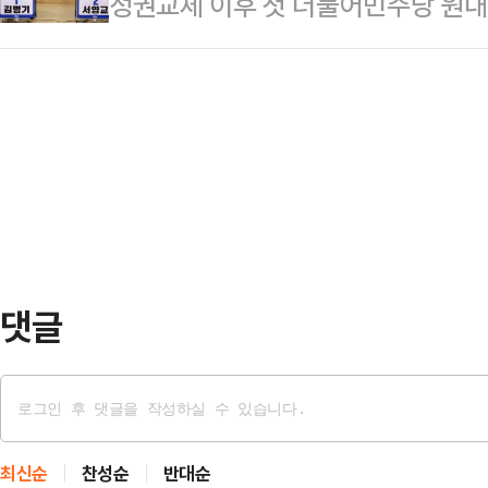
정권교체 이후 첫 더불어민주당 원내
정치권에서는 민주당이 대선 기간 
에 재직한 전형적인 특수통 검사"라
원(기호순)이 민주당이 맡고 있는 
점이 도래했다는 해석이 나온다. 다
혀있는 특수통 계보다. 특수…
의힘의 요구에 응할 수 없다는 입장을
큼 이재명 대통령의 결단 가능성을 
스북에 "22대 국회가 개원했을 때 
정치권에 따르면 혁신당은 조 전 대
일"이라며 "원칙을 깨뜨려 가면서까
대표권한대행은 전날 라…
도 이유도 없다"고 밝혔다.앞서 주진
회 법사위원장 자리를 돌려주고, 법
동안 법사위원장은 행정부…
댓글
최신순
찬성순
반대순