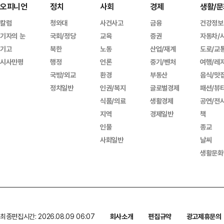
오피니언
정치
사회
경제
생활/문
칼럼
청와대
사건사고
금융
건강정보
기자의 눈
국회/정당
교육
증권
자동차/
기고
북한
노동
산업/재계
도로/교
시사만평
행정
언론
중기/벤처
여행/레
국방/외교
환경
부동산
음식/맛
정치일반
인권/복지
글로벌경제
패션/뷰
식품/의료
생활경제
공연/전
지역
경제일반
책
인물
종교
사회일반
날씨
생활문화
최종편집시간: 2026.08.09 06:07
회사소개
편집규약
광고제휴문의