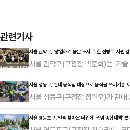
관련기사
서울 관악구, '창업하기 좋은 도시' 위한 전방위 지원 
서울 관악구(구청장 박준희)는 '기술
지원 플랫폼을 본격 가동중이라고 12
어려운 창업 환경 속에서도 '관악S밸
서울 성동구, 관내 음식점 대상으로 음식물 쓰레기통 
서울 성동구(구정장 정원오)가 관내
어지고 있다. 관악구는 창업기업에 공
용기 세척사업'을 시행한다고 12일 
사업화, 글로벌 진출까지 전 주기 지
레기 수거용기 세척사업'을 추진하고 
서울 영등포구, 일찍 찾아온 더위에 '폭염 종합대책' 본
S밸리 오픈이노베이션'을 통해 창의
서울 영등포구(구청장 최호권)는 무