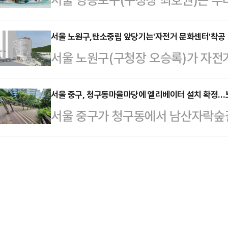
패로 인한 악취, 해충 발생이 증가하
굴·육성하고, 자본과 기술 역량을 
민 보호를 위한 '폭염 종합대책'을 
한다.관내 주요 상권, 전통시장 등 1
창업 생태계…
르면 지난해 폭염특보가 57일 발효
서울 노원구,탄소중립 앞당기는'자전거 문화센터'착공
배출되는 일반식당 약 2800개 업소
서울 노원구(구청장 오승록)가 자전거
이 예상된다.이번 대책은 5월19일부
음식점, 제과점, 편의점, 반찬가게 
화센터'를 착공한다고 12일 밝혔다.
예년보다 앞당겨 추진됐다. 특히 어
되는 곳은…
공과 체험 기회 제공을 통해 구민들
서울 중구, 청구동마을마당에 엘리베이터 설치 확정…
안전을 지키는 데 초점을 맞췄다.폭염
서울 중구가 청구동에서 남산자락숲
를 확산하기 위해서다.자전거문화센터
난도우미'는 취약계층에게 특보 사
들의 오랜 숙원 사업인 엘리베이터가 
504-8번지 310㎡ 부지에 건립된
다. 28명의 방문…
서 보행약자들의 이동권이 크게 개선
전거 및 미니어처 자전거 전시 카페, 
감소할 것으로 기대된다.구에 따르면 
으로 구성된다. 향후 어린이 대상 
의시설 설치 사업'에 청구동마을마당
로그램, 자전…
이에 구는 내년 서울시에서 총 40억