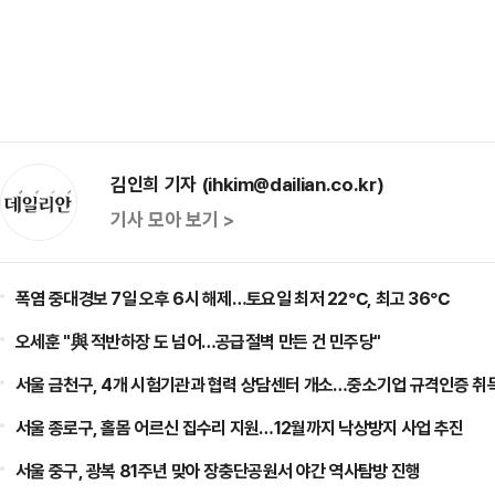
김인희 기자 (ihkim@dailian.co.kr)
기사 모아 보기 >
폭염 중대경보 7일 오후 6시 해제…토요일 최저 22℃, 최고 36℃
오세훈 "與 적반하장 도 넘어…공급절벽 만든 건 민주당"
서울 금천구, 4개 시험기관과 협력 상담센터 개소…중소기업 규격인증 취
서울 종로구, 홀몸 어르신 집수리 지원…12월까지 낙상방지 사업 추진
서울 중구, 광복 81주년 맞아 장충단공원서 야간 역사탐방 진행