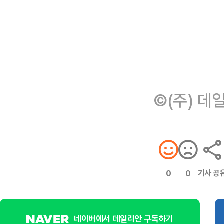
©(주) 데
기사 공
0
0
네이버에서 데일리안 구독하기