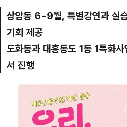
상암동 6~9월, 특별강연과 실
기회 제공
도화동과 대흥동도 1동 1특화사
서 진행