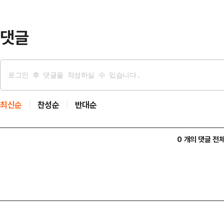
보되면 2026년 착공, 2027년 
다.청구동마을마당에서 …
댓글
최신순
찬성순
반대순
0 개의 댓글 전