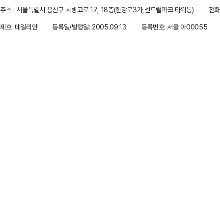
주소 : 서울특별시 용산구 서빙고로 17, 18층(한강로3가,센트럴파크 타워동)
전화 
제호: 데일리안
등록일/발행일: 2005.09.13
등록번호: 서울 아00055