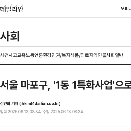
오피
사회
사건사고
교육
노동
언론
환경
인권/복지
식품/의료
지역
인물
사회일반
서울 마포구, '1동 1특화사업'
김인희 기자 (ihkim@dailian.co.kr)
입력 2025.06.13 08:34 수정 2025.06.13 08:34