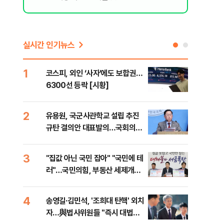
실시간 인기뉴스
1
6
코스피, 외인 ‘사자’에도 보합권…
靑,
6300선 등락 [시황]
점식
고'"
2
7
유용원, 국군사관학교 설립 추진
與김
규탄 결의안 대표발의…국회의원
발언
36명 동참
3
8
일
"집값 아닌 국민 잡아" "국민에 테
"오
러"…국민의힘, 부동산 세제개편
과정
안 맹폭
세제
4
9
송영길·김민석, '조희대 탄핵' 외치
"'
자…與법사위원들 "즉시 대법관
공급