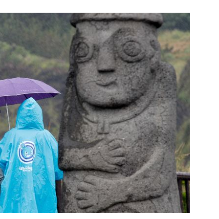
1
"탄약 왜 부족한 거야"…트럼프
무기고 고갈'에 국방장관 질책
2
"오세훈이 주택 공급 않아" "
반영"…민주당의 부동산 세제
3
[단독] 美, 포스코 후판 상계관
로…3.70%서 '뚝'
4
[르포] 병원 오는 길부터 고비
더 취약한 환자들
5
"손님! '이거' 쓰고 식당·극장 
다"