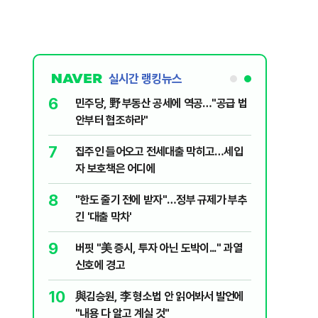
실시간 랭킹뉴스
6
, '이란전
민주당, 野 부동산 공세에 역공…"공급 법
안부터 협조하라"
7
입법과정에
집주인 들어오고 전세대출 막히고…세입
개편 해법은
자 보호책은 어디에
8
세 1%대
"한도 줄기 전에 받자"…정부 규제가 부추
긴 '대출 막차'
9
…'폭염'에
버핏 "美 증시, 투자 아닌 도박이..." 과열
신호에 경고
10
출입 안됩니
與김승원, 李 형소법 안 읽어봐서 발언에
"내용 다 알고 계실 것"