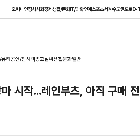
오피니언
정치
사회
경제
생활/문화
IT/과학
연예
스포츠
세계
수도권
포토
D-
/뷰티
공연/전시
책
종교
날씨
생활문화일반
장마 시작...레인부츠, 아직 구매 