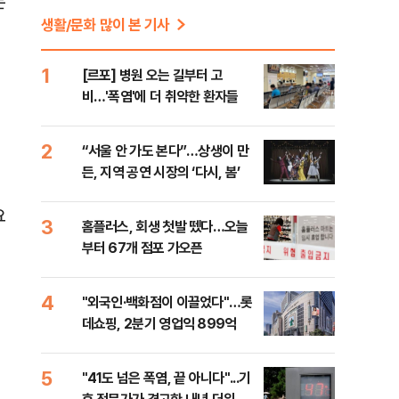
는
생활/문화 많이 본 기사
1
[르포] 병원 오는 길부터 고
비…'폭염'에 더 취약한 환자들
2
“서울 안 가도 본다”…상생이 만
든, 지역 공연 시장의 ‘다시, 봄’
요
3
홈플러스, 회생 첫발 뗐다…오늘
부터 67개 점포 가오픈
4
"외국인·백화점이 이끌었다"…롯
데쇼핑, 2분기 영업익 899억
5
"41도 넘은 폭염, 끝 아니다"...기