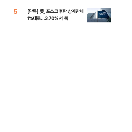
제청하라"
적 
5
10
[단독] 美, 포스코 후판 상계관세
네이
1%대로…3.70%서 '뚝'
외연
출(