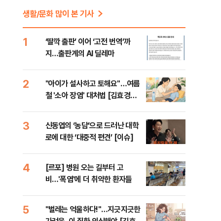
생활/문화 많이 본 기사
1
‘딸깍 출판’ 이어 ‘고전 번역’까
지…출판계의 AI 딜레마
2
"아이가 설사하고 토해요"…여름
철 '소아 장염' 대처법 [김효경의
데일리 헬스]
3
신동엽의 ‘농담’으로 드러난 대학
로에 대한 ‘대중적 편견’ [이슈]
4
[르포] 병원 오는 길부터 고
비…'폭염'에 더 취약한 환자들
5
"벌레는 억울하다!"…지긋지긋한