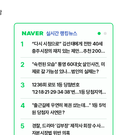
남
실시간 랭킹뉴스
1
6
“다시 시청으로” 김선태에게 전한 40세
김민석, 
충주시장의 재치 있는 제안…추천 2000
누적 결과
개
2
7
"숙련된 모습" 통영 60대女 살인사건, 미
"정청래,
제로 갈 가능성 있나…범인의 실체는?
말라"…친
격돌
3
8
1236회 로또 1등 당첨번호
최악의 
'12·18·21·29·34·38'번…1등 당첨지역
낮 최고 
어디?
4
9
"출근길에 우연히 복권 샀는데…" 1등 5억
‘탄약 고
원 당첨자 사연은?
색출하라
5
10
경찰, 드라마 '김부장' 제작사 회장 수사…
장애인 밀
자본시장법 위반 의혹
심도 실형