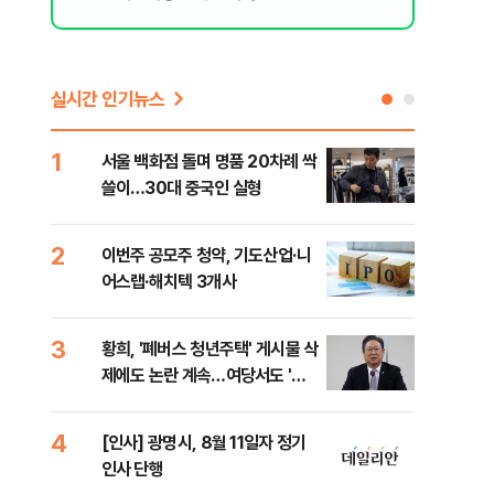
실시간 인기뉴스
1
6
서울 백화점 돌며 명품 20차례 싹
"정
쓸이…30대 중국인 실형
도 
원 
2
7
이번주 공모주 청약, 기도산업·니
李,
어스랩·해치텍 3개사
국민
李 
3
8
황희, '폐버스 청년주택' 게시물 삭
[단
제에도 논란 계속…여당서도 '내
1%
로남불' 비판
4
9
[인사] 광명시, 8월 11일자 정기
[속
인사 단행
선거