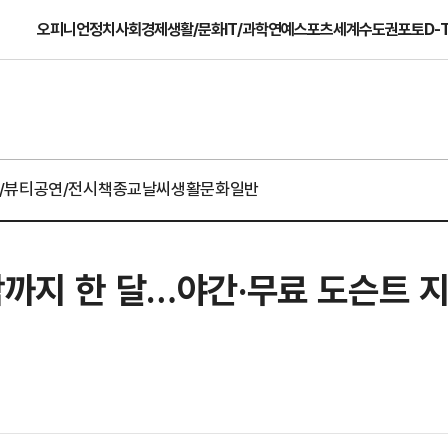
오피니언
정치
사회
경제
생활/문화
IT/과학
연예
스포츠
세계
수도권
포토
D-
/뷰티
공연/전시
책
종교
날씨
생활문화일반
막까지 한 달…야간·무료 도슨트 