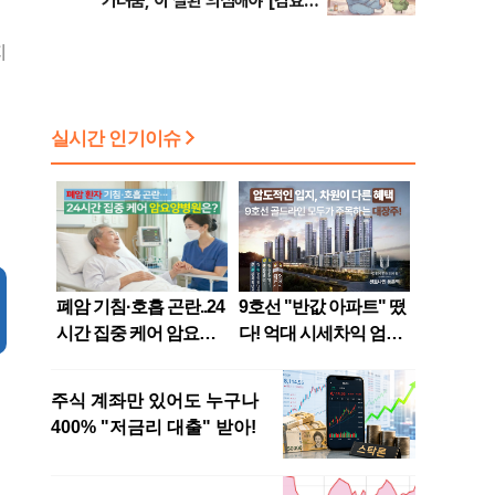
가려움, 이 질환 의심해야 [김효경
의 데일리 헬스]
지