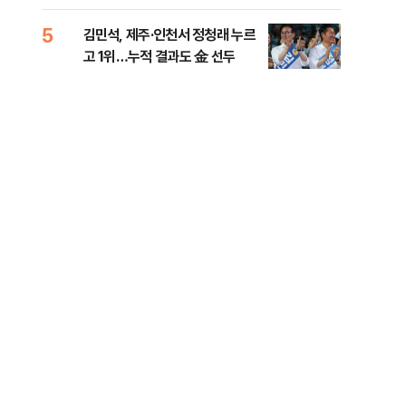
리
5
10
김민석, 제주·인천서 정청래 누르
헤그
고 1위…누적 결과도 金 선두
60
구