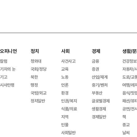
오피니언
정치
사회
경제
생활/문
칼럼
청와대
사건사고
금융
건강정보
기자의 눈
국회/정당
교육
증권
자동차/
기고
북한
노동
산업/재계
도로/교
시사만평
행정
언론
중기/벤처
여행/레
국방/외교
환경
부동산
음식/맛
정치일반
인권/복지
글로벌경제
패션/뷰
식품/의료
생활경제
공연/전
지역
경제일반
책
인물
종교
사회일반
날씨