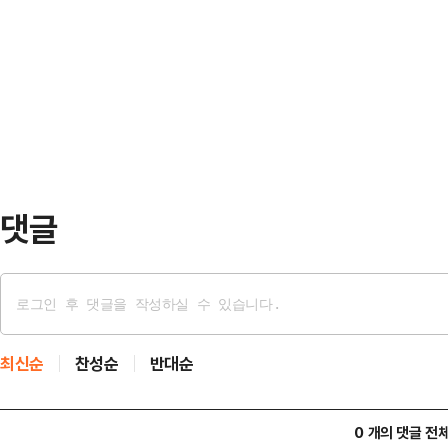
통해 지속가능한 어업으로 가기 위한 
한 어업을 막는 가장 큰 걸림돌이다.
TAC 제도를 처음 도입했다. 고등어와
은 ‘자망(刺網)’이다. 물고기가 지
상이었다. 2008년에는 고등어, 정어
이다. 자…
조개, 제주도소라, 꽃게, 오징어 등
17개 업종, 15개 어종에 적용 중이
댓글
최신순
찬성순
반대순
0 개의 댓글 전