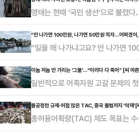
니까. 기자 양반도 못 믿겠지만 진짜 
명태는 한때 ‘국민 생선’으로 불렸다
(70) 씨에게 자원의 보고였던 바다는
고 다녔다’고 할 정도로 흔했던 생선이
년 먹고사는 게 해결됐다. 지금은 아
리는 이름만 수십 종이었던 명태는 20
“안 나가면 100만원, 나가면 50만원 적자…어쩌겠어,
출항에도 적자를 면치 못했다.이 씨 
“일을 왜 나가냐고요? 안 나가면 1
취를 감췄다. 한국 바다에서 명태는
하며 잡은 오징어는 500마리 정도다
밖에 손해를 안 보니까 어쩔 수 없이
자원 변화의 단면을 보여준다. 1970
린 잘 알죠. 진짜 지금 바다는 적자
이놈 저놈 안 가리는 ‘그물’…“이러다 다 죽어” [씨 마
성 지역에서 잡은 명태만 해도 10만
일반적으로 어족자원 고갈 문제의 첫 
수협 경제상무는 어민들이 적자를 
이 넘는 규모다.명태는 1990년대
온 상승이 고유 어종들을 바다에서 
다. 바다 위에서 2박3일을 잠자며 
…
다. 그렇다고 기후 변화가 자원 고갈
불공정한 규제·허점 많은 TAC, 중국 불법까지 ‘악재’[
는 경우도 있다고 했다. 과장된 이
총허용어획량(TAC) 제도 목표는 
기후 변화는 바닷속 자원의 종류를 
만난 어민들은 이구동성 같은 말을 
바닷속 자원이 무한하지 않다는 점을
원 고갈의 가장 큰 원인은 ‘인간’이
다. 가장 단…