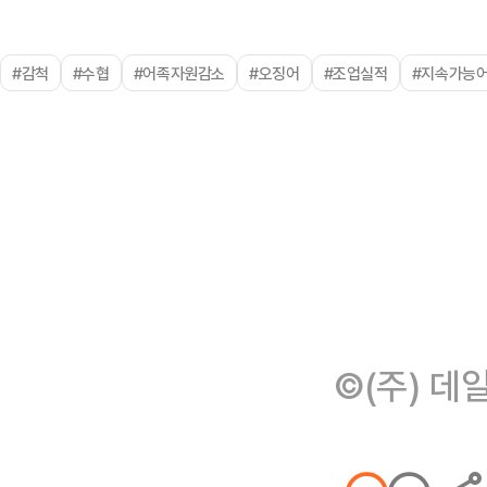
#감척
#수협
#어족자원감소
#오징어
#조업실적
#지속가능
©(주) 데