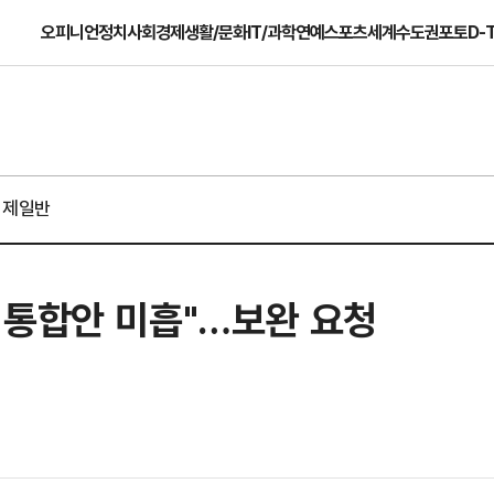
오피니언
정치
사회
경제
생활/문화
IT/과학
연예
스포츠
세계
수도권
포토
D-
경제일반
 통합안 미흡"…보완 요청