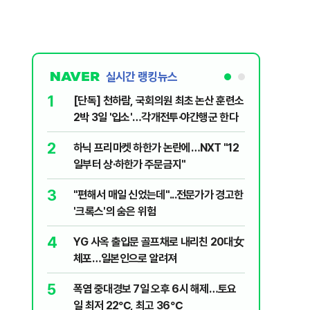
실시간 랭킹뉴스
1
6
[단독] 천하람, 국회의원 최초 논산 훈련소
송영길·김
2박 3일 '입소'…각개전투·야간행군 한다
법사위원들
2
7
하닉 프리마켓 하한가 논란에…NXT "12
"탕탕탕"
일부터 상·하한가 주문금지"
용의자 포
3
8
"편해서 매일 신었는데"...전문가가 경고한
전당대회 
'크록스'의 숨은 위험
만명 개
4
9
YG 사옥 출입문 골프채로 내리친 20대女
"우리가 
체포…일본인으로 알려져
다" 허지
5
10
폭염 중대경보 7일 오후 6시 해제…토요
[단독 인
일 최저 22℃, 최고 36℃
된 C교수