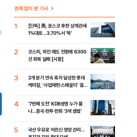
경제 많이 본 기사
1
[단독] 美, 포스코 후판 상계관세
지
1%대로…3.70%서 '뚝'
2
코스피, 외인 매도 전환에 6300
선 회복 실패 [시황]
3
2개 분기 연속 흑자 달성한 롯데
케미칼, '사업재편·스페셜티' 결실
(종합)
4
'7번째 도전' KDB생명 누가 품
나…흥국·한투·한화 '3색 셈법'
5
국산 우유로 어르신 영양 관리…