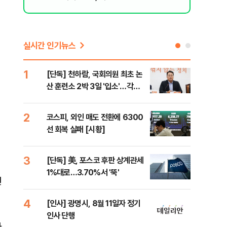
된 행위"
실시간 인기뉴스
1
6
[단독] 천하람, 국회의원 최초 논
'국
산 훈련소 2박 3일 '입소'…각개
에 
전투·야간행군 한다
2
7
코스피, 외인 매도 전환에 6300
박지
선 회복 실패 [시황]
령과
3
8
[단독] 美, 포스코 후판 상계관세
[단
1%대로…3.70%서 '뚝'
의'
련
외부
4
9
[인사] 광명시, 8월 11일자 정기
[현
인사 단행
중 
자