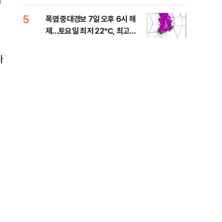
는 
5
10
폭염 중대경보 7일 오후 6시 해
與,
제…토요일 최저 22℃, 최고
스?
36℃
라"
다