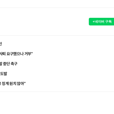
+네이버 구독
전
사퇴 요구했으나 거부"
발 중단 촉구
 도발
 징계 원치 않아"