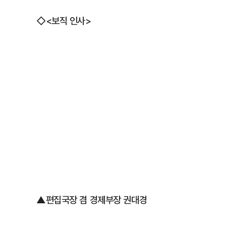
◇<보직 인사>
▲편집국장 겸 경제부장 권대경