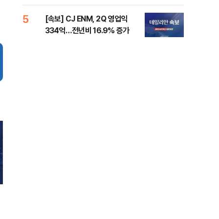
준비 [Now 2.30]
증거
5
10
[속보] CJ ENM, 2Q 영업익
과거
334억…전년비 16.9% 증가
분?
앞에