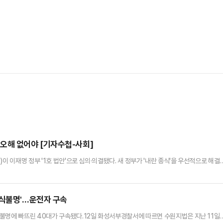
' 오해 없어야 [기자수첩-사회]
이 이재명 정부 '1호 법안'으로 심의·의결됐다. 새 정부가 '내란 종식'을 우선적으로 해결
란 종식을 진두지휘할 특별검사가 누가 될 것이냐로 향하고 있다.세 특검은 모두 더불어민주
아 이재명 대통령이 3일 이내에 임명할 예정이다. 국민의힘은 윤석열 정부 인사에 대한 
번 특검 임명의 관건은 '정치 보복'이라는 오해를 사지 않…
의식불명'…운전자 구속
불명에 빠뜨린 40대가 구속됐다.12일 화성서부경찰서에 따르면 수원지법은 지난 11일