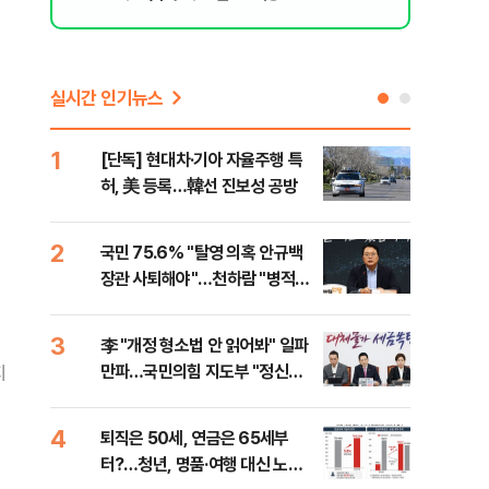
실시간 인기뉴스
1
6
[단독] 현대차·기아 자율주행 특
롯데
허, 美 등록…韓선 진보성 공방
률 
로"
2
7
국민 75.6% "탈영 의혹 안규백
"통
장관 사퇴해야"…천하람 "병적기
길"
록 즉각 공개하라"
3
8
李 "개정 형소법 안 읽어봐" 일파
치솟
만파…국민의힘 지도부 "정신세
만에
지
계 궁금하다"
4
9
퇴직은 50세, 연금은 65세부
[단
터?…청년, 명품·여행 대신 노후
희룡