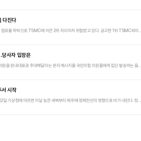
자의 가중처벌) 및 도로교통법 위반(음주운전) 혐의를 받는 A씨에 대해 구속영장을 발부
2차로 도로에서 음주 상태로 1t 트럭을 몰고 가다가 횡단보도 앞 보행자 도로에 서 있던 
사고로 B양은 머리 등을 크게 다쳐 의식을 잃었으며, 닥터헬…
실 다진다
점유율 하락으로 TSMC에 이은 2위 자리마저 위협받고 있다. 공고한 1위 TSMC와의
고 점유율과 매출액으로 치고 올라오면서다. 다만 그럼에도 삼성 파운드리는 조용히 내실 
 삼성 파운드리의 글로벌 점유율은 지난해 4분기 8.1%에서 올 1분기 7.7%로 하락해 
포인트로 줄었다. 삼성 점유율은 하락했으나 역으로 SMI…
?…당사자 입장은
 의원을 원내대표로 추대해달라는 문자 메시지를 국민의힘 의원들에게 집단 발송하는 움
당 개혁을 기치로 원내대표에 출마할 뜻이 있다는 점을 배제하지 않았다.조경태 의원은 12
 백척간두의 위기에 서 있다"며 "그럼에도 조기 대선의 원인 제공자들이 당 장악 시도를 멈
지를 다지고 있다"고 말했다.그러면서 "이런 위기 상황에서 과연…
주서 시작
12일 기상청에 따르면 이날 늦은 새벽부터 제주에 정체전선의 영향으로 비가 내린다. 정
 곳에 형성돼있다. 전선은 온도나 밀도 등 성질이 다른 두 기단 사이에 만들어지는 경계
기단 쪽으로 침투하지 못하고 위도와 거의 나란히 형성되는 전선이 정체전선이며 이른바 '장
이 서쪽으로 세력을 확장하면서 정체전선을 밀어 올릴 것으로 예상한다.…