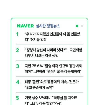
실시간 랭킹뉴스
1
6
"우리가 지지했던 인간들이 이 꼴 만들었
정청래, 
다" 허지웅 일침
대고 대통
2
7
​"정청래 당선이 차라리 낫다?"…국민의힘
[단독] 
내부서 나오는 이색 셈법
록…韓선
3
8
국민 75.6% "탈영 의혹 안규백 장관 사퇴
'화장실서
해야"…천하람 "병적기록 즉각 공개하라"
기하던 男
4
9
태풍 '돌핀' 와도 찜통더위 계속...전문가
‘풀옵션 
"8월 중순까지 폭염"
날 1만대
5
10
기껏 생수 보냈더니 "화장실 물 떠오른
AI 호황
다"...日 누리꾼 발언 ‘역풍’
주주환원