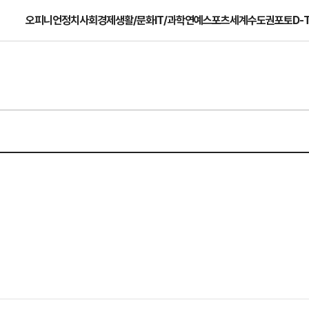
오피니언
정치
사회
경제
생활/문화
IT/과학
연예
스포츠
세계
수도권
포토
D-