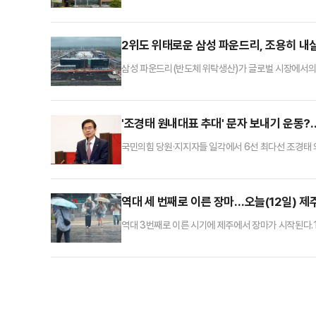
특정범죄 가중처벌 등에 관한 법률 위반(도주차량 운전
했다.A씨는 지난 9일 오전 8시쯤 화성시 새솔동 편도 
등학생 B(16)양을 치고 달아난 혐의를 받고 있다.이 
2위도 위태로운 삼성 파운드리, 조용히 내
삼성 파운드리(반도체 위탁생산)가 글로벌 시장에서의 
격차 문제 외에, 3위이던 중국 SMIC가 상승세를 타
지기 전략을 펼치고 있는 모습이다.12일 업계에 따르면,
위 중국 SMIC와의 격차는 2.6%포인트에서 1.7%
'조경태 원내대표 추대' 문자 보내기 운동
국민의힘 당원·지지자들 일각에서 6선 최다선 조경태
임이 있는 것으로 알려진 가운데, 당사자인 조 의원도 
일 오전 KBS라디오 '전격시사'에 출연해 "지금 당이
지 않고 있고, 집권여당에서는 연일 내란 세력 척결 의
역대 세 번째로 이른 장마…오늘(12일) 제
역대 3번째로 이른 시기에 제주에서 장마가 시작된다.
전선은 현재 제주에서 남쪽으로 200∼300㎞ 떨어진
이다.두 기단의 세력이 비슷해 어느 한 기단이 다른 
마전선'이 대표적이다.기상청은 12일 북태평양고기압