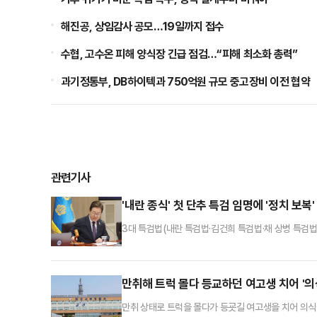
해진공, 상임감사 공모…19일까지 접수
수협, 고수온 피해 양식장 긴급 점검…“피해 최소화 총력”
과기정통부, DB하이텍과 750억원 규모 중고장비 이전 협약
관련기사
'내란 종식' 첫 단추 특검 임명에 '정치 보복
3대 특검법(내란 특검법·김건희 특검법·채 상병 특검법)
야 할 과제로 본 셈이다. 이에따라 국민적 관심은 내
당과 조국혁신당으로부터 각각 1명씩 후보자 추천을 받
검이라는 점에서 특검 추천에서 배제됐다.결론적으로 이
만취해 트럭 몰다 등교하던 여고생 치어 '
만취 상태로 트럭을 몰다가 등굣길 여고생을 치어 의식