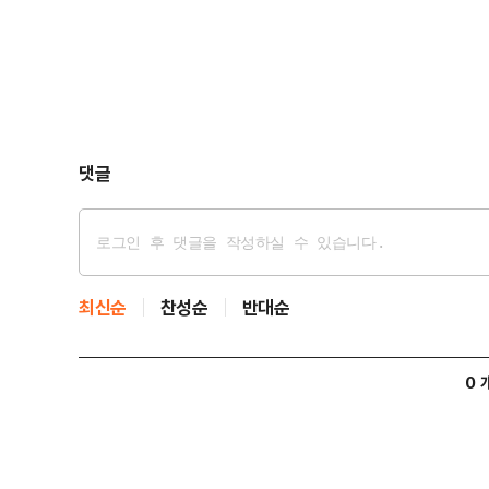
댓글
최신순
찬성순
반대순
0 