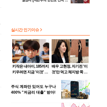
말했나 [박은주의 한반도 전략 시
선]
고
다
3
직
추
체
선