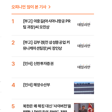
오피니언 많이 본 기사
1
[부고] 이중길(아시아나항공 PR
팀 과장)씨 모친상
2
[부고] 김부경(전 삼성중공업 커
뮤니케이션팀장)씨 장인상
3
[인사] 신한투자증권
해
4
[인사] 해양수산부
특
5
북한은 왜 해킹 대신 '사이버전'을