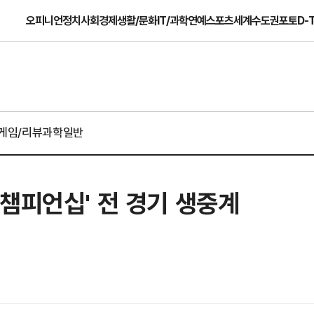
오피니언
정치
사회
경제
생활/문화
IT/과학
연예
스포츠
세계
수도권
포토
D-
게임/리뷰
과학일반
21 챔피언십' 전 경기 생중계