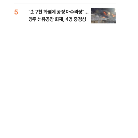
행적 추적 중
록 
99%" 등
5
10
"솟구친 화염에 공장 아수라장"…
李대
양주 섬유공장 화재, 4명 중경상
식했
낮춰