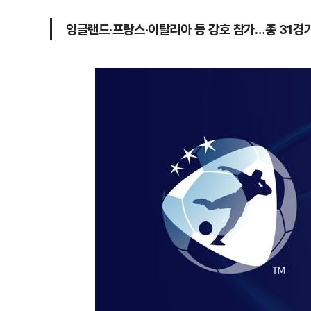
잉글랜드·프랑스·이탈리아 등 강호 참가…총 31경