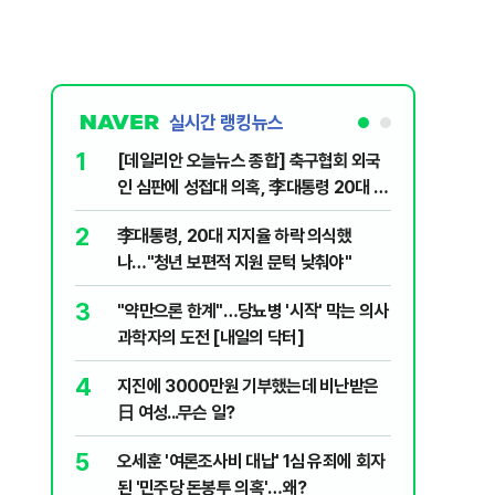
실시간 랭킹뉴스
1
6
[데일리안 오늘뉴스 종합] 축구협회 외국
보완수사
인 심판에 성접대 의혹, 李대통령 20대 지
몫됐나
지율 하락 의식했나, 삼전닉스 올인은 금
2
7
李대통령, 20대 지지율 하락 의식했
레버리지 
물, SK하이닉스 프리마켓 시초가 논란 재
나…"청년 보편적 지원 문턱 낮춰야"
지수로 
점화, 김민석 "과반 승리 가능성 99%" 등
3
8
"약만으론 한계"…당뇨병 '시작' 막는 의사
삼성전자
과학자의 도전 [내일의 닥터]
년간 HB
4
9
지진에 3000만원 기부했는데 비난받은
"솟구친 
日 여성...무슨 일?
유공장 화
5
10
오세훈 '여론조사비 대납' 1심 유죄에 회자
온열질환 
된 '민주당 돈봉투 의혹'…왜?
집에서 더