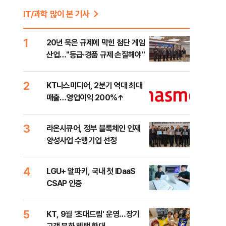
IT/과학 많이 본 기사
1
20년 묵은 규제에 막힌 첨단 게임
산업…"등급·경품 규제 손질해야"
2
KT나스미디어, 2분기 역대 최대
매출…영업이익 200%↑
3
라온시큐어, 정부 블록체인 인재
양성사업 수행기업 선정
4
LGU+ 알파키, 국내 첫 IDaaS
CSAP 인증
5
KT, 9월 '초대드림' 운영…장기