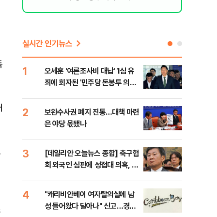
실시간 인기뉴스
독
1
6
오세훈 '여론조사비 대납' 1심 유
美,
죄에 회자된 '민주당 돈봉투 의
협에
혹'…왜?
대
2
7
보완수사권 폐지 진통…대책 마련
외국
은 야당 몫됐나
컵 
민낯
토
3
8
[데일리안 오늘뉴스 종합] 축구협
'경
회 외국인 심판에 성접대 의혹, 李
조준
대통령 20대 지지율 하락 의식했
금폭
나, 삼전닉스 올인은 금물, SK하
4
9
"캐리비안베이 여자탈의실에 남
국민
이닉스 프리마켓 시초가 논란 재
성 들어왔다 달아나" 신고…경찰,
장관
스
점화, 김민석 "과반 승리 가능성