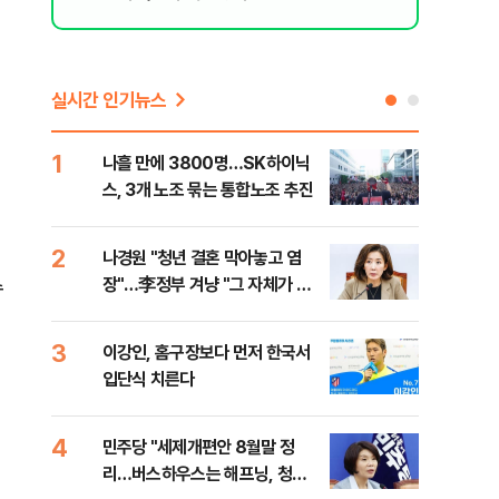
실시간 인기뉴스
1
6
나흘 만에 3800명…SK하이닉
사우
스, 3개 노조 묶는 통합노조 추진
화재
2
7
나경원 "청년 결혼 막아놓고 염
장동
장"…李정부 겨냥 "그 자체가 결
이 
수
혼 페널티"
3
8
이강인, 홈구장보다 먼저 한국서
바이
입단식 치른다
"고
.
4
9
민주당 "세제개편안 8월말 정
장동
리…버스하우스는 해프닝, 청년
표…