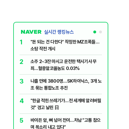
실시간 랭킹뉴스
1
6
"돈 되는 건 다한다" 작정한 MZ조폭들…
인천서 엄
소탕 작전 개시
지 않냐"
2
7
소주 2~3잔 마시고 운전한 택시기사 무
변동성 잦
죄…혈중알코올농도 0.03%
6000~
3
8
나흘 만에 3800명…SK하이닉스, 3개 노
평산책방 
조 묶는 통합노조 추진
63만명 
4
9
"한글 적힌 쓰레기가…전 세계에 알려버릴
이력서에
것" 경고 날린 日
前직원 
5
10
바이든 암, 뼈 넘어 전이…차남 "고통 참으
"X돌았네
며 목소리 내고 있다"
기'…인천