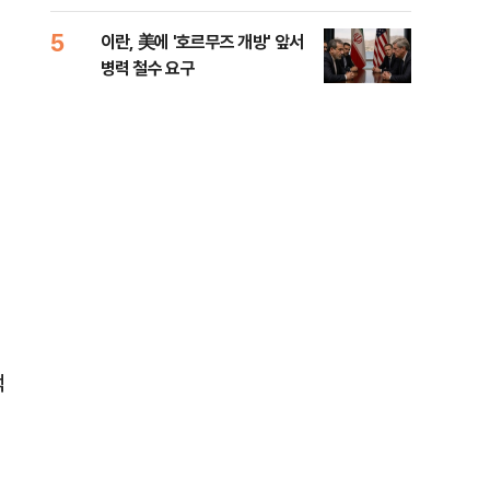
들께 송구"
길 
5
10
이란, 美에 '호르무즈 개방' 앞서
전한
병력 철수 요구
소…
액