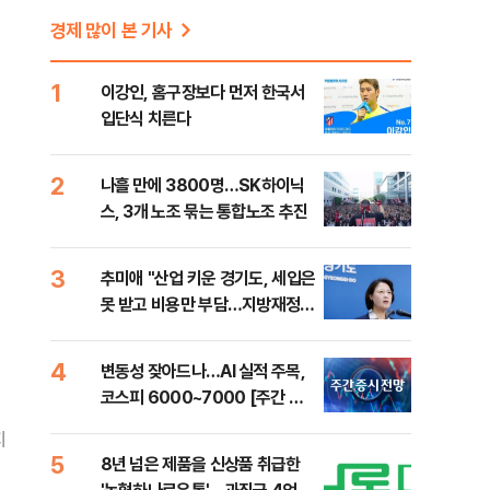
경제 많이 본 기사
1
이강인, 홈구장보다 먼저 한국서
입단식 치른다
2
나흘 만에 3800명…SK하이닉
스, 3개 노조 묶는 통합노조 추진
3
추미애 "산업 키운 경기도, 세입은
못 받고 비용만 부담…지방재정
틀 바꿔야"
4
변동성 잦아드나…AI 실적 주목,
코스피 6000~7000 [주간 증
시 전망]
지
5
8년 넘은 제품을 신상품 취급한