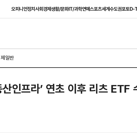
오피니언
정치
사회
경제
생활/문화
IT/과학
연예
스포츠
세계
수도권
포토
D-
경제일반
동산인프라’ 연초 이후 리츠 ETF 