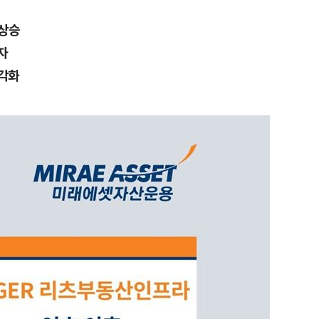
 상승
자
각화