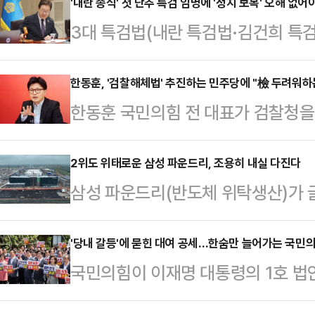
을 둘러싼 총 5건의 재판에 대해 더
'내란 종식' 첫 단추 특검 임명에 '정치 보복' 오해 없어
3대 특검법(내란 특검법·김건희 특검
하는 '형사소송법 개정안' 추진 의지
법안'으로 심의·의결됐다. 새 정부가
우원식 국회의장이 관련 논란에 대해 
제로 본 셈이다. 이에따라 국민적 
한동훈, '검찰해체법' 추진하는 민주당에 "檢 두려워
회 사랑재에서 열린 취임 1주년 기
한동훈 국민의힘 전 대표가 검찰청
누가 될 것이냐로 향하고 있다.세 
법 개정안을 놓고 의견이 첨예한데 대
수사위원회를 새로 만드는 이른바 '
로부터 각각 1명씩 후보자 추천을 받
각 법안에 대해 찬성…
들을 향해 "할 일을 제대로 하는 검
2위도 위태로운 삼성 파운드리, 조용히 내실 다진다
예정이다. 국민의힘은 윤석열 정부 
삼성 파운드리(반도체 위탁생산)가
라고 지적했다.한동훈 전 대표는 11
에서 배제됐다.결론적으로 이번 특검 
TSMC에 이은 2위 자리마저 위협받
상 이 나라에서 없었으면 한다'는 정
를 사지 않…
제 외에, 3위이던 중국 SMIC가 
'당내 갈등'에 묻힌 대여 공세…한숨만 늘어가는 국민
서 없었으면 좋겠다는 게 선량한 국
국민의힘이 이재명 대통령의 1호 법안
라오면서다. 다만 그럼에도 삼성 파
한 전 대표는 "민주당 의원들이 오늘
이 대통령 재판 일정을 줄줄이 연기
고 있는 모습이다.12일 업계에 따르
꺼번에 발의했다"며…