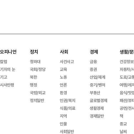
오피니언
정치
사회
경제
생활/문
칼럼
청와대
사건사고
금융
건강정보
기자의 눈
국회/정당
교육
증권
자동차/
기고
북한
노동
산업/재계
도로/교
시사만평
행정
언론
중기/벤처
여행/레
국방/외교
환경
부동산
음식/맛
정치일반
인권/복지
글로벌경제
패션/뷰
식품/의료
생활경제
공연/전
지역
경제일반
책
인물
종교
사회일반
날씨