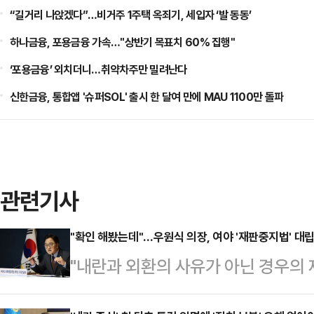
“길거리 나앉겠다”…비거주 1주택 옥죄기, 세입자 ‘발 동동’
하나금융, 포용금융 가속…"상반기 목표치 60% 집행"
‘포용금융’ 외치더니…취약차주만 밀려난다
신한금융, 통합앱 '슈퍼SOL' 출시 한 달여 만에 MAU 1100만 돌파
관련기사
"확인 해봤는데"…우원식 의장, 여야 '재판중지법' 대립
"내란과 외환의 사유가 아닌 경우의
다는) 것이 국회 입법조사처와 헌법