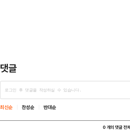
다. 하지만 당내 갈등 속 대여 투쟁은
난해 4분기 8.1%에서 올 1분기 7
에선 정부·여당에 대한 견제 능력의
2.6%포인트에서 1.7%포인트로 
있다.국민의힘은 11일 서울 서초구 
SMI…
위한 의원총회'를 열고 이 대통령의
사법부를 향해 질타를 가했다. 이 
원내대표 …
댓글
최신순
찬성순
반대순
0 개의 댓글 전