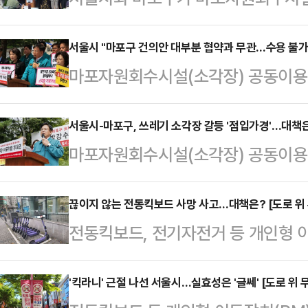
일 파열음을 내고 있다. 서울시는 해
장하는 한편, 마포구는 협약 당사자(
서울시 "마포구 건의안 대부분 협약과 무관…수용 불가
마포자원회수시설(소각장) 공동이용 
력히 반발하고 있다. 특히 마포구는
등이 격화되고 있다. 마포구는 협약
투쟁은 물론 피해 당사자인 주민들과
사항을 신중하게 검토해달라고 거듭 
서울시-마포구, 쓰레기 소각장 갈등 '점입가경'…대책
침이다.박강수 마포구청장은 9일 
마포자원회수시설(소각장) 공동이용 
사항 대부분이 협약과 무관한 내용이
"절차적 하자, 불공정, 불공평, 
서울시와 마포구 간 갈등은 오히려 
나섰다.10일 서울시에 따르면 시는 
용 변경 협약 체결은 즉…
수하며 평행선을 달리고 있고, 현실
끊이지 않는 전동킥보드 사망 사고…대책은? [도로 위 
지난 4월10일 마포구 담당 및 소관
전동킥보드, 전기자전거 등 개인형 이
는 "기피 시설이라는 인식 전환과 
차를 착수해 총 5회 공문으로 협의 
이어 발생하고 있는 가운데 이를 예방
야 한다"고 말했다.11일 서울시와 
접 방문하는 등 마포…
흡한 실정이다. 전문가들은 "법 제정
'킥라니' 근절 나선 서울시…실효성은 '글쎄' [도로 위 
2009년 서울시와 마포구를 포함한 