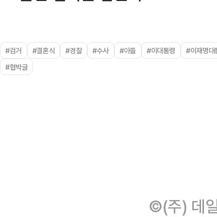
#검거
#결혼식
#경찰
#수사
#아들
#이대통령
#이재명대
#협박글
©(주) 데