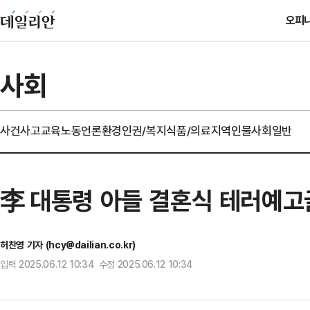
오피
사회
사건사고
교육
노동
언론
환경
인권/복지
식품/의료
지역
인물
사회일반
李 대통령 아들 결혼식 테러예고
허찬영 기자 (hcy@dailian.co.kr)
입력 2025.06.12 10:34 수정 2025.06.12 10:34