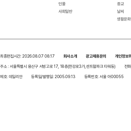
인물
종교
사회일반
날씨
생활문화
최종편집시간: 2026.08.07 08:17
회사소개
광고제휴문의
개인정보
주소 : 서울특별시 용산구 서빙고로 17, 18층(한강로3가,센트럴파크 타워동)
전화 
제호: 데일리안
등록일/발행일: 2005.09.13
등록번호: 서울 아00055