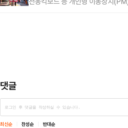
전동킥보드 등 개인형 이동장치(PM
이상 미룰 수 없는 공공안전의 문제
이용 협약을 맺고 운영해 온 시 소유
'킥라니'(킥보드+고라니) 근절을 위
했다.지난달 23일, 전북경찰청 소
외 4개 자치구…
는 등 강력 대응에 나섰다. 시민 
에 걸려 넘어져 사망하는 사고가 발생
을 제한하고, 보행자 안전을 확보하
사거리 인근 도로에서 전동킥보드를
의 조치를 두고 "근본적 사고 예방에
사망하는 일도 있…
다.서울시와 서울경찰청에 따르면 지
드와 서초구 반포 학원가 등 2개 
'킥보드 없는 거리'…
댓글
최신순
찬성순
반대순