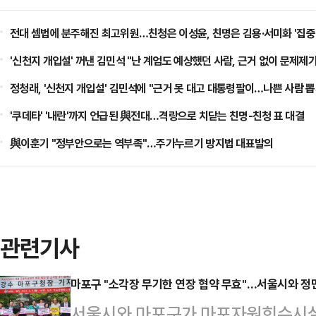
전대 셈법에 분주해진 최고위원…친청은 이성윤, 친명은 김용·서미화 '집중
'신천지 개입설' 꺼낸 김민석 "난 계엄도 예상했던 사람, 근거 없이 문제제
정청래, '신천지 개입설' 김민석에 "근거 못 대고 대통령팔이…나쁜 사람 뽑
'쿠데타' '내란'까지 언급된 與전대…격랑으로 치닫는 친명-친청 표 대결
與이훈기 "정부안으로는 역부족"…주가누르기 방지법 대표발의
관련기사
마포구 "소각장 무기한 연장 협약 무효"…서울시와 
서울시와 마포구가 마포자원회수시설(