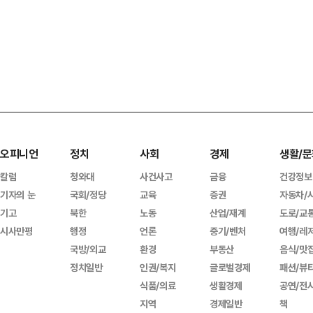
오피니언
정치
사회
경제
생활/문
칼럼
청와대
사건사고
금융
건강정보
기자의 눈
국회/정당
교육
증권
자동차/
기고
북한
노동
산업/재계
도로/교
시사만평
행정
언론
중기/벤처
여행/레
국방/외교
환경
부동산
음식/맛
정치일반
인권/복지
글로벌경제
패션/뷰
식품/의료
생활경제
공연/전
지역
경제일반
책